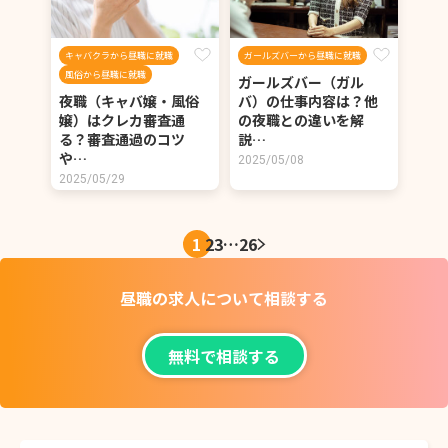
キャバクラから昼職に就職
ガールズバーから昼職に就職
風俗から昼職に就職
ガールズバー（ガル
夜職（キャバ嬢・風俗
バ）の仕事内容は？他
嬢）はクレカ審査通
の夜職との違いを解
る？審査通過のコツ
説…
や…
2025/05/08
2025/05/29
1
2
3
…
26
昼職の求人について
相談する
無料で相談する