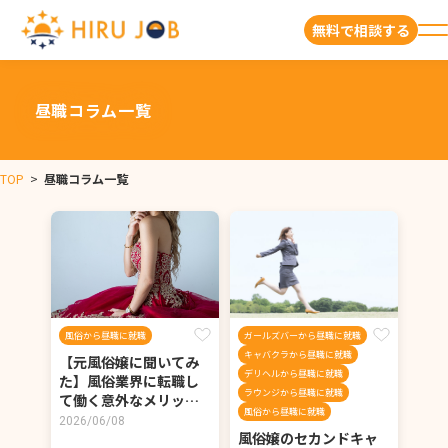
無料で相談する
昼職コラム一覧
TOP
>
昼職コラム一覧
風俗から昼職に就職
ガールズバーから昼職に就職
キャバクラから昼職に就職
【元風俗嬢に聞いてみ
デリヘルから昼職に就職
た】風俗業界に転職し
ラウンジから昼職に就職
て働く意外なメリッ…
風俗から昼職に就職
2026/06/08
風俗嬢のセカンドキャ