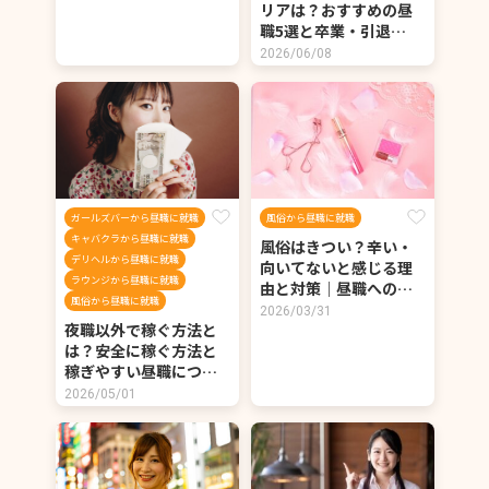
リアは？おすすめの昼
職5選と卒業・引退…
2026/06/08
ガールズバーから昼職に就職
風俗から昼職に就職
キャバクラから昼職に就職
風俗はきつい？辛い・
デリヘルから昼職に就職
向いてないと感じる理
ラウンジから昼職に就職
由と対策｜昼職への…
風俗から昼職に就職
2026/03/31
夜職以外で稼ぐ方法と
は？安全に稼ぐ方法と
稼ぎやすい昼職につ…
2026/05/01