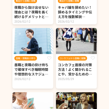
風俗から昼職に就職
風俗から昼職に就職
夜職から抜け出せない
キャバ嬢を辞めたい！
理由とは？夜職を長く
辞めるタイミングや伝
続けるデメリットと…
え方を複数解説…
2026/02/12
2026/02/12
昼職・夜職掛け持ち
コンカフェから昼職に就職
昼職と夜職の掛け持ち
コンカフェ面接の対策
で確保すべき睡眠時間
方法！よく聞かれるこ
や理想的なスケジュ…
とや、受かるための…
2026/02/12
2025/05/29