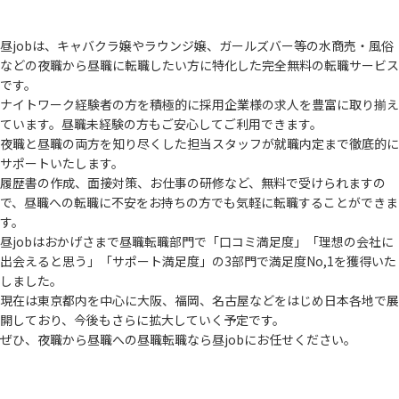
昼jobは、キャバクラ嬢やラウンジ嬢、ガールズバー等の水商売・風俗
などの夜職から
昼職に転職したい方に特化した完全無料の転職サービス
です。
ナイトワーク経験者の方を積極的に採用企業様の求人を豊富に取り揃え
ています。
昼職未経験の方もご安心してご利用できます。
夜職と昼職の両方を知り尽くした担当スタッフが就職内定まで徹底的に
サポートいたします。
履歴書の作成、面接対策、お仕事の研修など、無料で受けられますの
で、
昼職への転職に不安をお持ちの方でも気軽に転職することができま
す。
昼jobはおかげさまで昼職転職部門で「口コミ満足度」「理想の会社に
出会えると思う」
「サポート満足度」の3部門で満足度No,1を獲得いた
しました。
現在は東京都内を中心に大阪、福岡、名古屋などをはじめ日本各地で展
開しており、
今後もさらに拡大していく予定です。
ぜひ、夜職から昼職への昼職転職なら昼jobにお任せください。