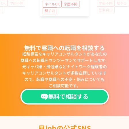
OK
学歴不問
学歴不問
駅チカ
ネイルOK
学歴不問
カ
髪型自由
駅チカ
無料で昼職への転職を相談する
経験豊富なキャリアコンサルタントがあなたの
昼職への転職をマンツーマンでサポートします。
元キャバ嬢・風俗嬢などナイトワーク経験者の
キャリアコンサルタントが多数在籍しています
ので、
転職や昼職への不安・悩みについても
ご相談可能です。
無料で相談する
昼jobの公式SNS