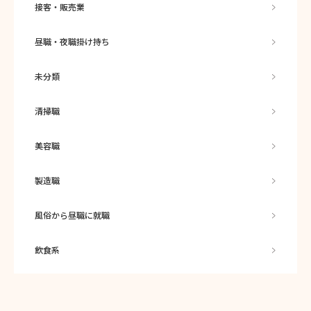
接客・販売業
昼職・夜職掛け持ち
未分類
清掃職
美容職
製造職
風俗から昼職に就職
飲食系