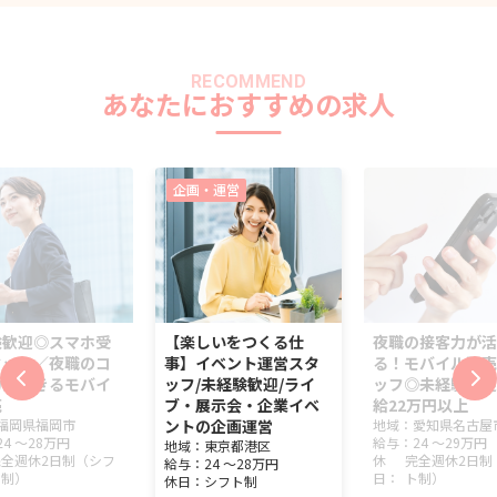
RECOMMEND
あなたにおすすめの求人
企画・運営
験歓迎◎スマホ受
【楽しいをつくる仕
夜職の接客力が活
タッフ／夜職のコ
事】イベント運営スタ
る！モバイル販売
力が活きるモバイ
ッフ/未経験歓迎/ライ
ッフ◎未経験歓迎
売
ブ・展示会・企業イベ
給22万円以上
福岡県
福岡市
ントの企画運営
地域：
愛知県
名古屋
24 ～
28万円
給与：
24 ～
29万円
地域：
東京都
港区
完全週休2日制（シフ
休
完全週休2日制
給与：
24 ～
28万円
ト制）
日：
ト制）
休日：
シフト制