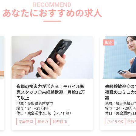
RECOMMEND
あなたにおすすめの求人
販売
夜職の接客力が活きる！モバイル販
未経験歓迎◎ス
売スタッフ◎未経験歓迎／月給22万
夜職のコミュ力
円以上
売
地域：
愛知県
名古屋市
地域：
福岡県
福岡
給与：
24 ～
29万円
給与：
24 ～
28万
休日：
完全週休2日制（シフト制）
休日：
完全週休2
学歴不問
駅チカ
髪型自由
ネイルOK
学歴