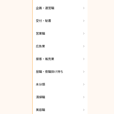
企画・運営職
受付・秘書
営業職
広告業
接客・販売業
昼職・夜職掛け持ち
未分類
清掃職
美容職