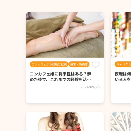
コンカフェから昼職に就職
接客・販売業
キャバクラ
コンカフェ嬢に将来性はある？辞
夜職は何
めた後で、これまでの経験を活…
いる人を
2024/09/26