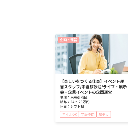
企画・運営
【楽しいをつくる仕事】イベント運
営スタッフ/未経験歓迎/ライブ・展示
会・企業イベントの企画運営
地域：
東京都
港区
給与：
24 ～
28万円
休日：
シフト制
ネイルOK
学歴不問
駅チカ