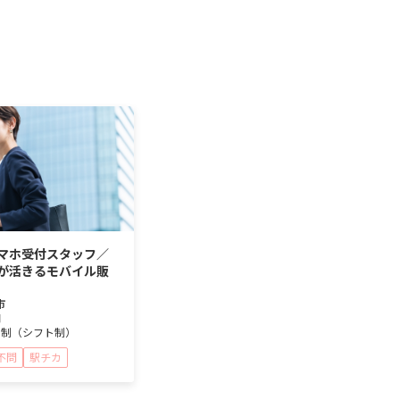
マホ受付スタッフ／
が活きるモバイル販
市
円
日制（シフト制）
不問
駅チカ