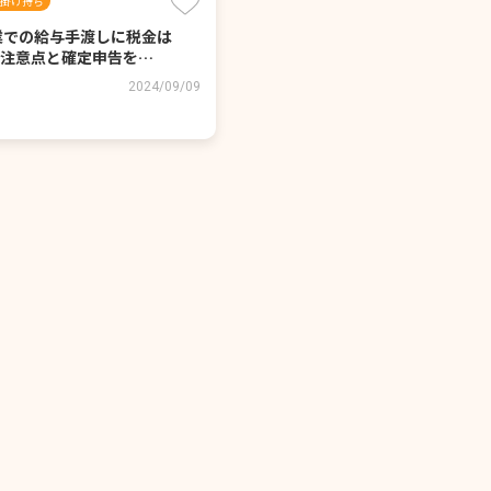
掛け持ち
業での給与手渡しに税金は
注意点と確定申告を…
2024/09/09