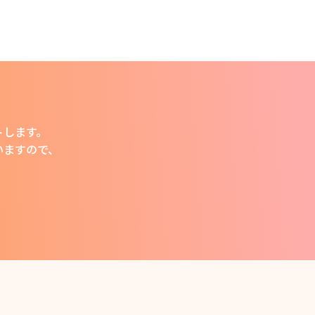
トします。
います
ので、