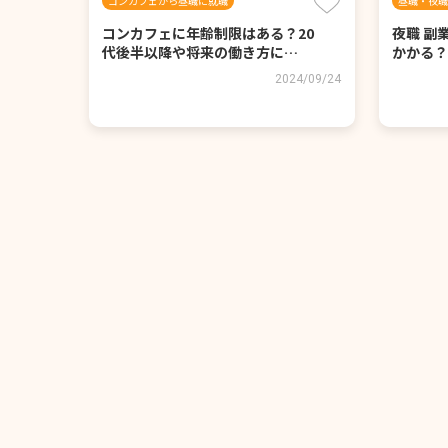
コンカフェから昼職に就職
昼職・夜職
コンカフェに年齢制限はある？20
夜職 副
代後半以降や将来の働き方に…
かかる？
2024/09/24