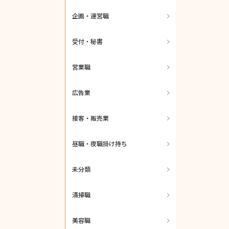
企画・運営職
受付・秘書
営業職
広告業
接客・販売業
昼職・夜職掛け持ち
未分類
清掃職
美容職