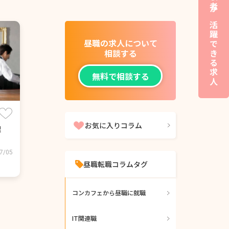
夜職経験者が活躍できる求人
昼職の求人について
相談する
無料で相談する
お気に入りコラム
理
7/05
昼職転職コラムタグ
コンカフェから昼職に就職
IT関連職