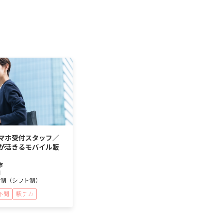
マホ受付スタッフ／
が活きるモバイル販
市
円
日制（シフト制）
不問
駅チカ