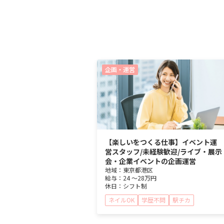
企画・運営
【楽しいをつくる仕事】イベント運
営スタッフ/未経験歓迎/ライブ・展示
会・企業イベントの企画運営
地域：
東京都
港区
給与：
24 ～
28万円
休日：
シフト制
ネイルOK
学歴不問
駅チカ