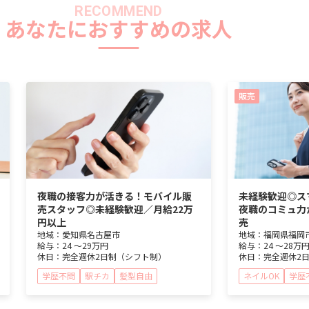
RECOMMEND
あなたにおすすめの求人
販売
夜職の接客力が活きる！モバイル販
未経験歓迎◎ス
売スタッフ◎未経験歓迎／月給22万
夜職のコミュ力
円以上
売
地域：
愛知県
名古屋市
地域：
福岡県
福岡
給与：
24 ～
29万円
給与：
24 ～
28万
休日：
完全週休2日制（シフト制）
休日：
完全週休2
学歴不問
駅チカ
髪型自由
ネイルOK
学歴