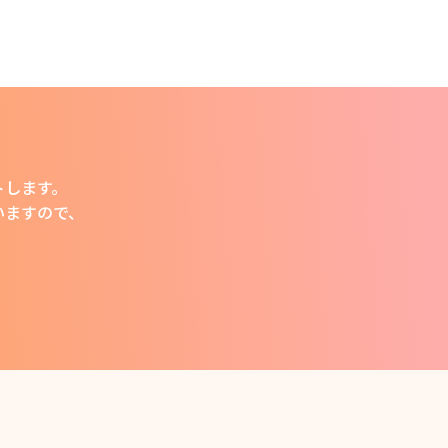
トします。
います
ので、