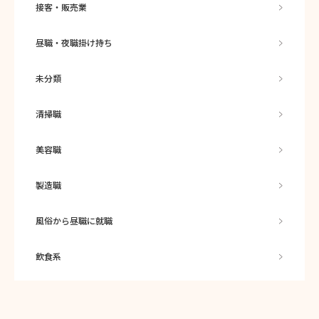
接客・販売業
昼職・夜職掛け持ち
未分類
清掃職
美容職
製造職
風俗から昼職に就職
飲食系