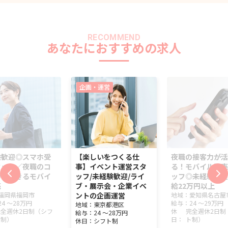
RECOMMEND
あなたにおすすめの求人
企画・運営
験歓迎◎スマホ受
【楽しいをつくる仕
夜職の接客力が活
タッフ／夜職のコ
事】イベント運営スタ
る！モバイル販売
力が活きるモバイ
ッフ/未経験歓迎/ライ
ッフ◎未経験歓迎
売
ブ・展示会・企業イベ
給22万円以上
福岡県
福岡市
ントの企画運営
地域：
愛知県
名古屋
24 ～
28万円
給与：
24 ～
29万円
地域：
東京都
港区
完全週休2日制（シフ
休
完全週休2日制
給与：
24 ～
28万円
ト制）
日：
ト制）
休日：
シフト制