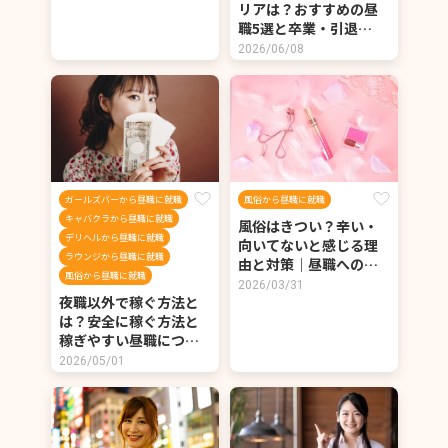
リアは？おすすめの昼
職5選と卒業・引退…
2026/06/08
ガールズバーから昼職に就職
風俗から昼職に就職
キャバクラから昼職に就職
風俗はきつい？辛い・
デリヘルから昼職に就職
向いてないと感じる理
ラウンジから昼職に就職
由と対策｜昼職への…
風俗から昼職に就職
2026/03/31
夜職以外で稼ぐ方法と
は？安全に稼ぐ方法と
稼ぎやすい昼職につ…
2026/05/01