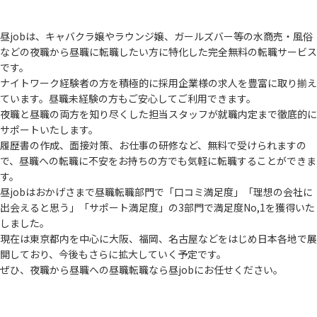
昼jobは、キャバクラ嬢やラウンジ嬢、ガールズバー等の水商売・風俗
などの夜職から
昼職に転職したい方に特化した完全無料の転職サービス
です。
ナイトワーク経験者の方を積極的に採用企業様の求人を豊富に取り揃え
ています。
昼職未経験の方もご安心してご利用できます。
夜職と昼職の両方を知り尽くした担当スタッフが就職内定まで徹底的に
サポートいたします。
履歴書の作成、面接対策、お仕事の研修など、無料で受けられますの
で、
昼職への転職に不安をお持ちの方でも気軽に転職することができま
す。
昼jobはおかげさまで昼職転職部門で「口コミ満足度」「理想の会社に
出会えると思う」
「サポート満足度」の3部門で満足度No,1を獲得いた
しました。
現在は東京都内を中心に大阪、福岡、名古屋などをはじめ日本各地で展
開しており、
今後もさらに拡大していく予定です。
ぜひ、夜職から昼職への昼職転職なら昼jobにお任せください。