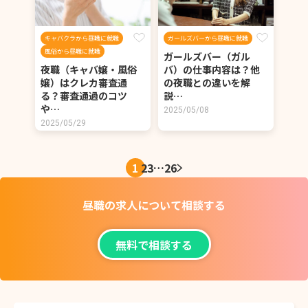
キャバクラから昼職に就職
ガールズバーから昼職に就職
風俗から昼職に就職
ガールズバー（ガル
夜職（キャバ嬢・風俗
バ）の仕事内容は？他
嬢）はクレカ審査通
の夜職との違いを解
る？審査通過のコツ
説…
や…
2025/05/08
2025/05/29
1
2
3
…
26
昼職の求人について
相談する
無料で相談する