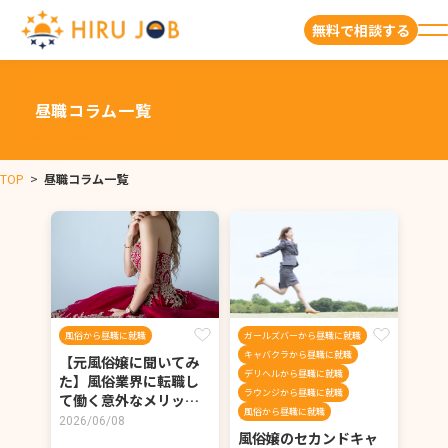
無料で相談する
昼職コラム一覧
TOP
>
昼職コラム一覧
風俗から昼職に就職
ガールズバーから昼職に就職
キャバクラから昼職に就職
【元風俗嬢に聞いてみ
デリヘルから昼職に就職
た】風俗業界に転職し
ラウンジから昼職に就職
て働く意外なメリッ…
風俗から昼職に就職
2026/06/08
風俗嬢のセカンドキャ