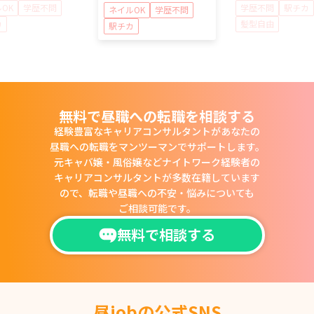
OK
学歴不問
学歴不問
駅チカ
ネイルOK
学歴不問
カ
髪型自由
駅チカ
無料で昼職への転職を相談する
経験豊富なキャリアコンサルタントがあなたの
昼職への転職をマンツーマンでサポートします。
元キャバ嬢・風俗嬢などナイトワーク経験者の
キャリアコンサルタントが多数在籍しています
ので、
転職や昼職への不安・悩みについても
ご相談可能です。
無料で相談する
昼jobの公式SNS