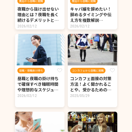
風俗から昼職に就職
風俗から昼職に就職
夜職から抜け出せない
キャバ嬢を辞めたい！
理由とは？夜職を長く
辞めるタイミングや伝
続けるデメリットと…
え方を複数解説…
2026/02/12
2026/02/12
昼職・夜職掛け持ち
コンカフェから昼職に就職
昼職と夜職の掛け持ち
コンカフェ面接の対策
で確保すべき睡眠時間
方法！よく聞かれるこ
や理想的なスケジュ…
とや、受かるための…
2026/02/12
2025/05/29