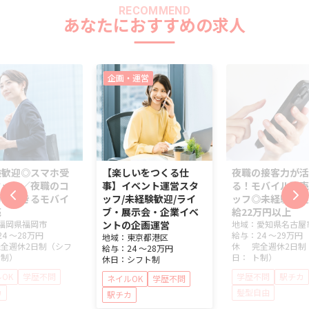
RECOMMEND
あなたにおすすめの求人
企画・運営
験歓迎◎スマホ受
【楽しいをつくる仕
夜職の接客力が活
タッフ／夜職のコ
事】イベント運営スタ
る！モバイル販売
力が活きるモバイ
ッフ/未経験歓迎/ライ
ッフ◎未経験歓迎
売
ブ・展示会・企業イベ
給22万円以上
福岡県
福岡市
ントの企画運営
地域：
愛知県
名古屋
24 ～
28万円
給与：
24 ～
29万円
地域：
東京都
港区
完全週休2日制（シフ
休
完全週休2日制
給与：
24 ～
28万円
ト制）
日：
ト制）
休日：
シフト制
OK
学歴不問
学歴不問
駅チカ
ネイルOK
学歴不問
カ
髪型自由
駅チカ