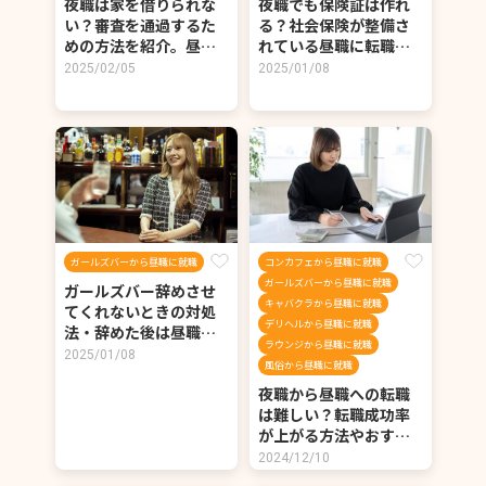
夜職は家を借りられな
夜職でも保険証は作れ
い？審査を通過するた
る？社会保険が整備さ
めの方法を紹介。昼…
れている昼職に転職…
2025/02/05
2025/01/08
ガールズバーから昼職に就職
コンカフェから昼職に就職
ガールズバーから昼職に就職
ガールズバー辞めさせ
キャバクラから昼職に就職
てくれないときの対処
デリヘルから昼職に就職
法・辞めた後は昼職…
ラウンジから昼職に就職
2025/01/08
風俗から昼職に就職
夜職から昼職への転職
は難しい？転職成功率
が上がる方法やおす…
2024/12/10