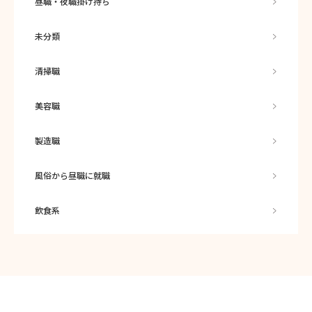
昼職・夜職掛け持ち
未分類
清掃職
美容職
製造職
風俗から昼職に就職
飲食系