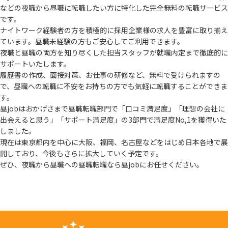
などの夜職から
昼職に転職したい方に特化した完全無料の転職サービス
です。
ナイトワーク経験者の方を積極的に採用企業様の求人を豊富に取り揃え
ています。
昼職未経験の方もご安心してご利用できます。
夜職と昼職の両方を知り尽くした担当スタッフが就職内定まで徹底的に
サポートいたします。
履歴書の作成、面接対策、お仕事の研修など、無料で受けられますの
で、
昼職への転職に不安をお持ちの方でも気軽に転職することができま
す。
昼jobはおかげさまで昼職転職部門で「口コミ満足度」「理想の会社に
出会えると思う」
「サポート満足度」の3部門で満足度No,1を獲得いた
しました。
現在は東京都内を中心に大阪、福岡、名古屋などをはじめ日本各地で展
開しており、
今後もさらに拡大していく予定です。
ぜひ、夜職から昼職への昼職転職なら昼jobにお任せください。