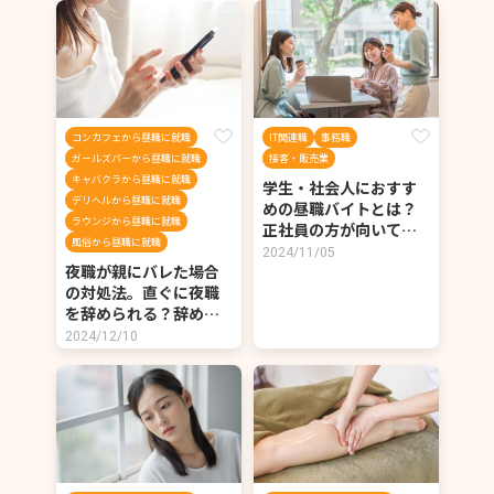
コンカフェから昼職に就職
IT関連職
事務職
ガールズバーから昼職に就職
接客・販売業
キャバクラから昼職に就職
学生・社会人におすす
デリヘルから昼職に就職
めの昼職バイトとは？
ラウンジから昼職に就職
正社員の方が向いて…
風俗から昼職に就職
2024/11/05
夜職が親にバレた場合
の対処法。直ぐに夜職
を辞められる？辞め…
2024/12/10