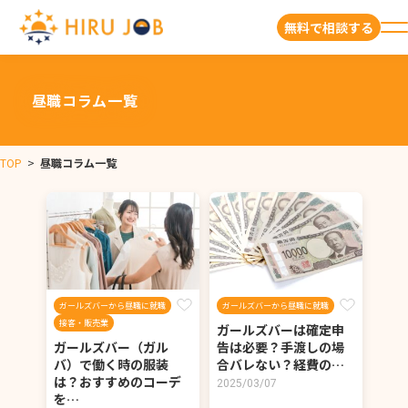
無料で相談する
昼職コラム一覧
TOP
>
昼職コラム一覧
ガールズバーから昼職に就職
ガールズバーから昼職に就職
接客・販売業
ガールズバーは確定申
ガールズバー（ガル
告は必要？手渡しの場
バ）で働く時の服装
合バレない？経費の…
は？おすすめのコーデ
2025/03/07
を…