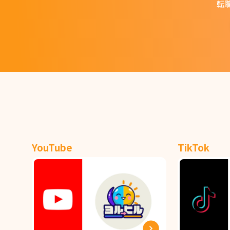
転
YouTube
TikTok