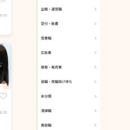
動
企画・運営職
9/10
受付・秘書
営業職
広告業
接客・販売業
昼職・夜職掛け持ち
未分類
清掃職
8/20
美容職