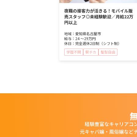
夜職の接客力が活きる！モバイル販
売スタッフ◎未経験歓迎／月給22万
円以上
地域：
愛知県
名古屋市
給与：
24 ～
29万円
休日：
完全週休2日制（シフト制）
学歴不問
駅チカ
髪型自由
経験豊富なキャリアコ
元キャバ嬢・風俗嬢など