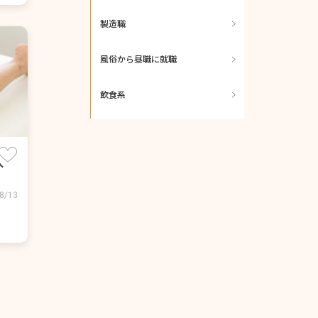
製造職
風俗から昼職に就職
飲食系
人
8/13