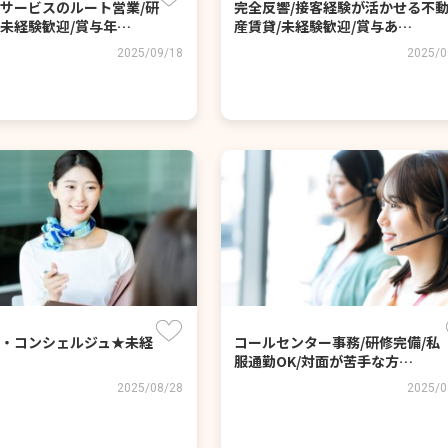
サービスのルート営業/研
完全反響/接客経験が活かせる不
未経験歓迎/賞与年…
産賃貸/未経験歓迎/賞与あ…
2025/09/18
2025/0
・コンシェルジュ★未経
コールセンター事務/研修完備/私
服通勤OK/対面が苦手な方…
2025/08/28
2025/0