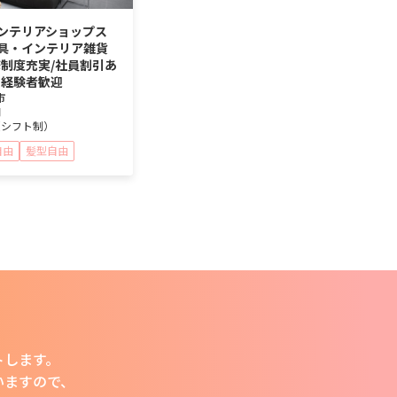
ンテリアショップス
具・インテリア雑貨
修制度充実/社員割引あ
ク経験者歓迎
市
円
（シフト制）
自由
髪型自由
トします。
います
ので、