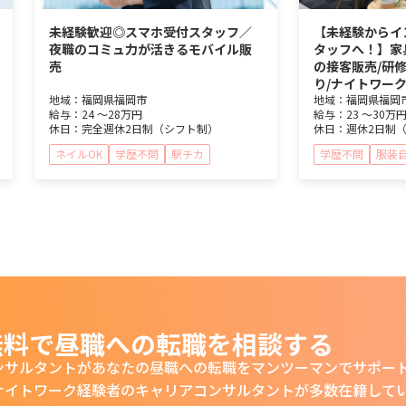
未経験歓迎◎スマホ受付スタッフ／
【未経験からイ
夜職のコミュ力が活きるモバイル販
タッフへ！】家
売
の接客販売/研
り/ナイトワー
地域：
福岡県
福岡市
地域：
福岡県
福岡
給与：
24 ～
28万円
給与：
23 ～
30万
休日：
完全週休2日制（シフト制）
休日：
週休2日制
ネイルOK
学歴不問
駅チカ
学歴不問
服装
無料で昼職への転職を相談する
ンサルタントがあなたの
昼職への転職をマンツーマンでサポー
ナイトワーク経験者の
キャリアコンサルタントが多数在籍して