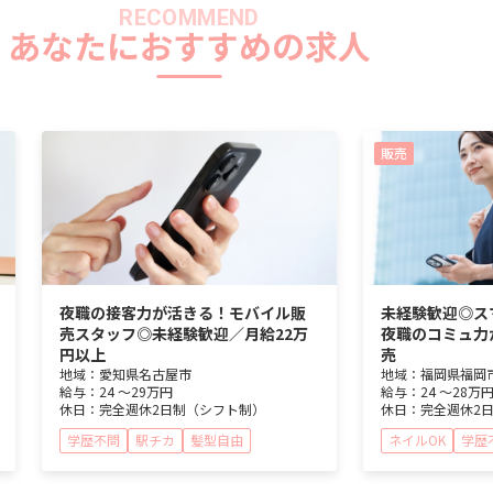
RECOMMEND
あなたにおすすめの求人
販売
夜職の接客力が活きる！モバイル販
未経験歓迎◎ス
売スタッフ◎未経験歓迎／月給22万
夜職のコミュ力
円以上
売
地域：
愛知県
名古屋市
地域：
福岡県
福岡
給与：
24 ～
29万円
給与：
24 ～
28万
休日：
完全週休2日制（シフト制）
休日：
完全週休2
学歴不問
駅チカ
髪型自由
ネイルOK
学歴