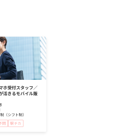
マホ受付スタッフ／
が活きるモバイル販
市
円
日制（シフト制）
不問
駅チカ