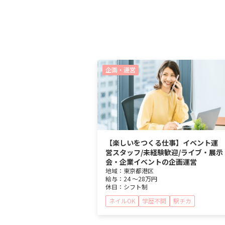
企画・運営
【楽しいをつくる仕事】イベント運
営スタッフ/未経験歓迎/ライブ・展示
会・企業イベントの企画運営
地域：
東京都
港区
給与：
24 ～
28万円
休日：
シフト制
ネイルOK
学歴不問
駅チカ