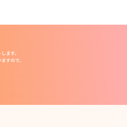
トします。
います
ので、