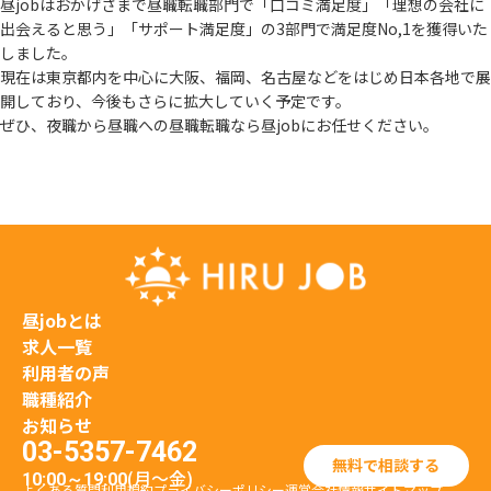
昼jobはおかげさまで昼職転職部門で「口コミ満足度」「理想の会社に
出会えると思う」
「サポート満足度」の3部門で満足度No,1を獲得いた
しました。
現在は東京都内を中心に大阪、福岡、名古屋などをはじめ日本各地で展
開しており、
今後もさらに拡大していく予定です。
ぜひ、夜職から昼職への昼職転職なら昼jobにお任せください。
昼jobとは
求人一覧
利用者の声
職種紹介
お知らせ
03-5357-7462
無料で相談する
(月〜金)
10:00～19:00
よくある質問
利用規約
プライバシーポリシー
運営会社情報
サイトマップ