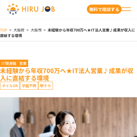
無料で相談する
TOP
>
大阪府
>
大阪市
>
未経験から年収700万へ★IT法人営業♪成果が収入に
直結する環境
IT関連職
営業
未経験から年収700万へ★IT法人営業♪成果が収
入に直結する環境
ネイルOK
学歴不問
駅チカ