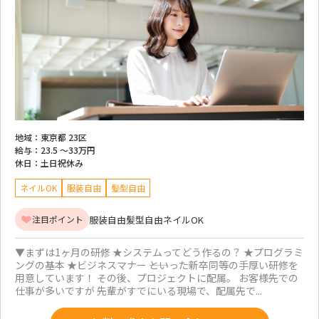
地域：
東京都 23区
給与：
23.5 ～
33万円
休日：
土日祝休み
ネイルOK
服装自由
髪型自由
服装自由
髪型自由
ネイルOK
注目ポイント
▼まずは1ヶ月の研修 ★システムってどう作るの？ ★プログラミ
ングの基本 ★ビジネスマナー ――といった新卒同等の手厚い研修を
用意しています！ その後、プロジェクトに配属。 お客様先での
仕事が多いですが 先輩がすでにいる現場で、配属先で...