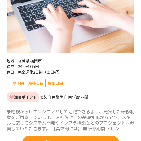
地域：
福岡県 福岡市
給与：
24 ～
49万円
休日：
完全週休2日制（土日祝）
学歴不問
服装自由
髪型自由
服装自由
髪型自由
学歴不問
注目ポイント
未経験からITエンジニアとして活躍できるよう、充実した研修制
度をご用意しています。 入社後はITの基礎知識から学び、スキ
ルに応じてシステム開発やインフラ構築などのプロジェクトへ参
画していただきます。 【具体的には】 ■研修期間 ・ビジ...