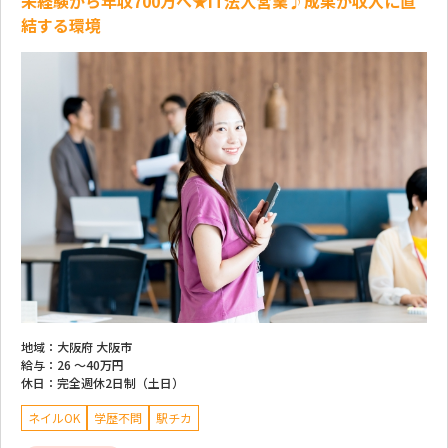
未経験から年収700万へ★IT法人営業♪成果が収入に直
結する環境
地域：
大阪府 大阪市
給与：
26 ～
40万円
休日：
完全週休2日制（土日）
ネイルOK
学歴不問
駅チカ