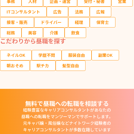
事務
人材
企画・運営
受付・秘書
営業
ITコンサルタント
広告
法務
広報
接客・販売
ドライバー
経理
保育士
総務
美容
介護
飲食
こだわりから昼職を探す
ネイルOK
学歴不問
服装自由
副業OK
朝おそめ
駅チカ
髪型自由
無料で昼職への転職を相談する
経験豊富なキャリアコンサルタントがあなたの
昼職への転職をマンツーマンでサポートします。
元キャバ嬢・風俗嬢などナイトワーク経験者の
キャリアコンサルタントが多数在籍しています