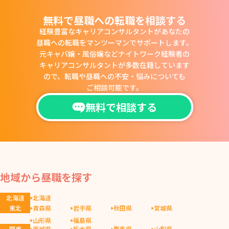
無料で昼職への転職を相談する
経験豊富なキャリアコンサルタントがあなたの
昼職への転職をマンツーマンでサポートします。
元キャバ嬢・風俗嬢などナイトワーク経験者の
キャリアコンサルタントが多数在籍しています
ので、
転職や昼職への不安・悩みについても
ご相談可能です。
無料で相談する
地域から昼職を探す
北海道
北海道
東北
青森県
岩手県
秋田県
宮城県
山形県
福島県
関東
茨城県
栃木県
群馬県
山梨県