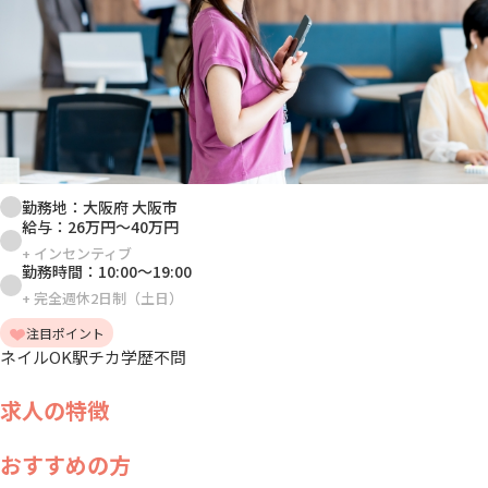
勤務地：
大阪府 大阪市
給与：
26万円
～
40万円
+
インセンティブ
勤務時間：
10:00
～
19:00
+
完全週休2日制（土日）
注目ポイント
ネイルOK
駅チカ
学歴不問
求人の特徴
おすすめの方