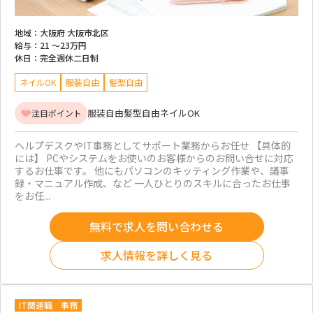
地域：
大阪府 大阪市北区
給与：
21 ～
23万円
休日：
完全週休二日制
ネイルOK
服装自由
髪型自由
服装自由
髪型自由
ネイルOK
注目ポイント
ヘルプデスクやIT事務としてサポート業務からお任せ 【具体的
には】 PCやシステムをお使いのお客様からのお問い合せに対応
するお仕事です。 他にもパソコンのキッティング作業や、議事
録・マニュアル作成、など 一人ひとりのスキルに合ったお仕事
をお任...
無料で求人を問い合わせる
求人情報を詳しく見る
IT関連職
事務