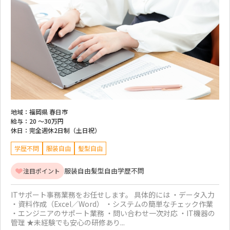
地域：
福岡県 春日市
給与：
20 ～
30万円
休日：
完全週休2日制（土日祝）
学歴不問
服装自由
髪型自由
服装自由
髪型自由
学歴不問
注目ポイント
ITサポート事務業務をお任せします。 具体的には ・データ入力
・資料作成（Excel／Word） ・システムの簡単なチェック作業
・エンジニアのサポート業務 ・問い合わせ一次対応 ・IT機器の
管理 ★未経験でも安心の研修あり...