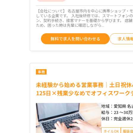
【会社について】 名古屋市内を中心に携帯ショップ・
している企業です。 入社後研修では、スマートフォン
ン、契約手続き、接客マナーを基礎から学びます。 店
ため、困った時は先輩に確認しながら...
無料で求人を問い合わせる
求人情
事務
未経験から始める営業事務｜土日祝休
125日×残業少なめでオフィスワーク
地域：
愛知県 名
給与：
23 ～
30
休日：
完全週休
ネイルOK
服装