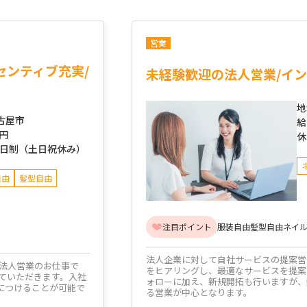
営業
センティブ充実/
未経験歓迎の法人営業/イン
地
古屋市
給
万円
休
2日制（土日祝休み）
自由
髪型自由
注目ポイント
服装自由
髪型自由
ネイル
法人企業に対して自社サービスの提案営
法人営業のお仕事で
をヒアリングし、最適なサービスを提案
ていただきます。入社
ォローに加え、新規開拓も行いますが、
につけることが可能で
る営業が中心となります。