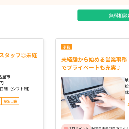
無料相談
事務
スタッフ◎未経
未経験から始める営業事務
でプライベートも充実♪
古屋市
地
万円
給
2日制（シフト制）
休
髪型自由
注目ポイント
服装自由
髪型自由
ネイル