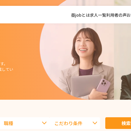
昼jobとは
求人一覧
利用者の声
お
す。
載してい
検索