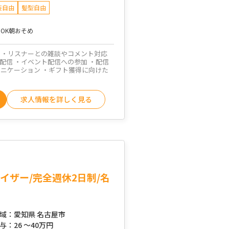
装自由
髪型自由
OK
朝おそめ
 ・リスナーとの雑談やコメント対応
配信 ・イベント配信への参加 ・配信
ュニケーション ・ギフト獲得に向けた
求人情報を詳しく見る
イザー/完全週休2日制/名
域：
愛知県 名古屋市
与：
26 ～
40万円