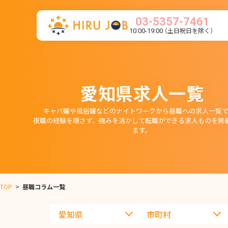
03-5357-7461
（土日祝日を除く）
10:00-19:00
愛知県求人一覧
キャバ嬢や風俗嬢などのナイトワークから昼職への求人一覧で
夜職の経験を隠さず、強みを活かして転職ができる求人ものを掲
ます。
TOP
>
昼職コラム一覧