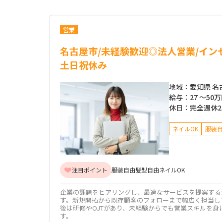
営業
名古屋市/未経験歓迎◎法人営業/イン
土日祝休み
地域：
愛知県 名
給与：
27 ～
50
休日：
完全週休
ネイルOK
服装
注目ポイント
服装自由
髪型自由
ネイルOK
企業の課題をヒアリングし、最適なサービスを提案する
す。新規開拓から既存顧客のフォローまで幅広く担当し
後は研修やOJTがあり、未経験からでも営業スキルを身
す。