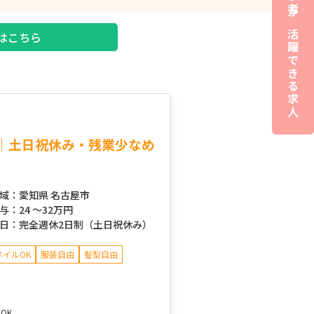
夜職経験者が活躍できる求人
はこちら
｜土日祝休み・残業少なめ
域：
愛知県 名古屋市
与：
24 ～
32万円
日：
完全週休2日制（土日祝休み）
ネイルOK
服装自由
髪型自由
OK