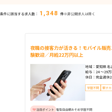
1,348
条件に該当する求人数：
件
※非公開求人は除く
夜職の接客力が活きる！モバイル販売
験歓迎／月給22万円以上
地域：
愛知県 名
給与：
24 ～
29
休日：
完全週休
学歴不問
駅チカ
注目ポイント
髪型自由
朝おそめ
学歴不問