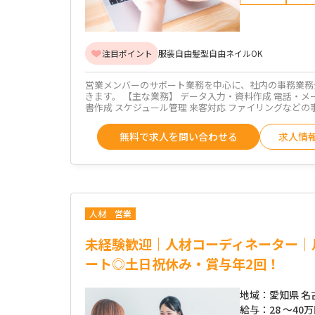
注目ポイント
服装自由
髪型自由
ネイルOK
営業メンバーのサポート業務を中心に、社内の事務業務
きます。 【主な業務】 データ入力・資料作成 電話・メ
書作成 スケジュール管理 来客対応 ファイリングなどの
無料で求人を問い合わせる
求人情
人材
営業
未経験歓迎｜人材コーディネーター｜
ート◎土日祝休み・賞与年2回！
地域：
愛知県 名
給与：
28 ～
40