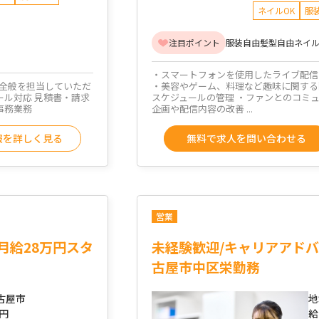
ネイルOK
服
注目ポイント
服装自由
髪型自由
ネイル
・スマートフォンを使用したライブ配信
・美容やゲーム、料理など趣味に関する
全般を担当していただ
スケジュールの管理 ・ファンとのコミ
ール対応 見積書・請求
企画や配信内容の改善 ...
事務業務
無料で求人を問い合わせる
報を詳しく見る
営業
月給28万円スタ
未経験歓迎/キャリアアドバ
古屋市中区栄勤務
古屋市
地
万円
給