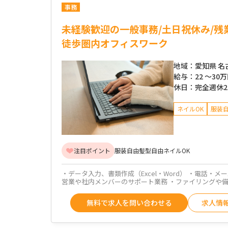
事務
未経験歓迎の一般事務/土日祝休み/残
徒歩圏内オフィスワーク
地域：
愛知県 名
給与：
22 ～
30
休日：
完全週休
ネイルOK
服装
注目ポイント
服装自由
髪型自由
ネイルOK
・データ入力、書類作成（Excel・Word） ・電話・メ
営業や社内メンバーのサポート業務 ・ファイリングや
無料で求人を問い合わせる
求人情