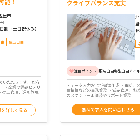
可能！
クライフバランス充実
古屋市
地
万円
給
2日制（土日祝休み）
休
自由
髪型自由
注目ポイント
服装自由
髪型自由
ネイル
ていただきます。 既存
・データ入力および書類作成 ・電話、
。 ・企業の課題ヒアリ
費精算などの事務業務 ・備品管理、郵
 ・売上管理、進捗管理
のスケジュール調整やサポート業務
無料で求人を問い合わせる
報を詳しく見る