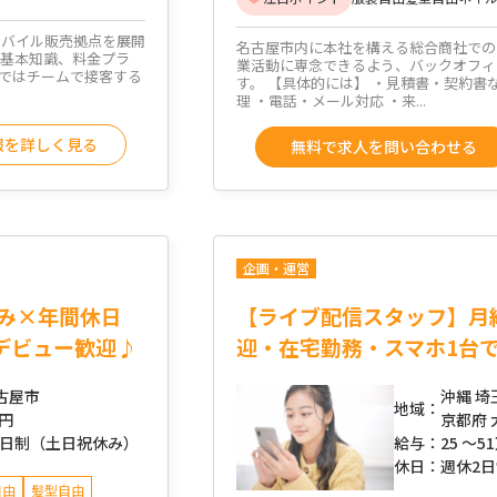
モバイル販売拠点を展開
名古屋市内に本社を構える総合商社での
の基本知識、料金プラ
業活動に専念できるよう、バックオフィ
舗ではチームで接客する
す。 【具体的には】 ・見積書・契約書
理 ・電話・メール対応 ・来...
報を詳しく見る
無料で求人を問い合わせる
企画・運営
み×年間休日
【ライブ配信スタッフ】月給
デビュー歓迎♪
迎・在宅勤務・スマホ1台
古屋市
沖縄 埼
地域：
万円
京都府 
2日制（土日祝休み）
給与：
25 ～
5
休日：
週休2
自由
髪型自由