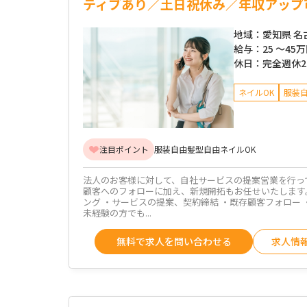
ティブあり／土日祝休み／年収アップ
地域：
愛知県 名
給与：
25 ～
45
休日：
完全週休
ネイルOK
服装
注目ポイント
服装自由
髪型自由
ネイルOK
法人のお客様に対して、自社サービスの提案営業を行っ
顧客へのフォローに加え、新規開拓もお任せいたします
ング ・サービスの提案、契約締結 ・既存顧客フォロー
未経験の方でも...
無料で求人を問い合わせる
求人情