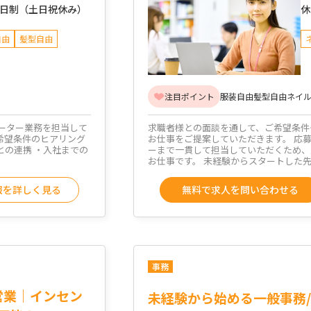
2日制（土日祝休み）
休
自由
髪型自由
注目ポイント
服装自由
髪型自由
ネイル
ーター業務を担当して
求職者様との面談を通して、ご希望条件
・希望条件のヒアリング
お仕事をご提案していただきます。 応
との連携 ・入社までの
ーまで一貫して担当していただくため、
お仕事です。 未経験からスタートした先..
報を詳しく見る
無料で求人を問い合わせる
事務
営業｜インセン
未経験から始める一般事務/