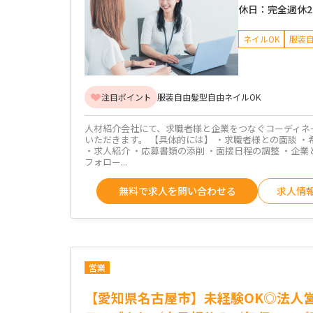
休日：
完全週休
ネイルOK
服装
注目ポイント
服装自由
髪型自由
ネイルOK
人材紹介会社にて、求職者様と企業をつなぐコーディネ
いただきます。 【具体的には】 ・求職者様との面談 
・求人紹介 ・応募書類の添削 ・面接日程の調整 ・企業
フォロー...
無料で求人を問い合わせる
求人情
営業
【愛知県名古屋市】未経験OK◎法人