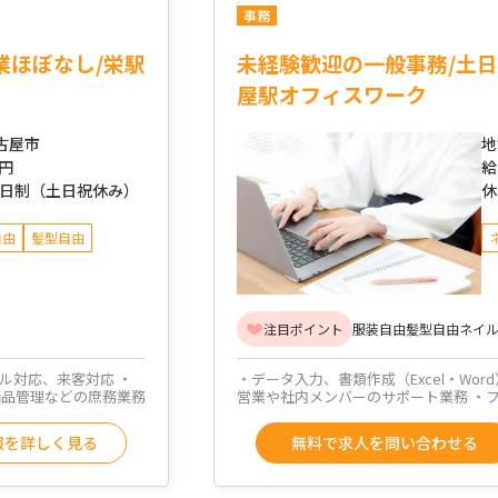
事務
業ほぼなし/栄駅
未経験歓迎の一般事務/土日
屋駅オフィスワーク
古屋市
地
万円
給
2日制（土日祝休み）
休
自由
髪型自由
注目ポイント
服装自由
髪型自由
ネイル
ール対応、来客対応 ・
・データ入力、書類作成（Excel・Wor
備品管理などの庶務業務
営業や社内メンバーのサポート業務 ・
報を詳しく見る
無料で求人を問い合わせる