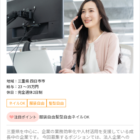
地域：
三重県 四日市市
給与：
23 ～
35万円
休日：
完全週休2日制
ネイルOK
服装自由
髪型自由
服装自由
髪型自由
ネイルOK
注目ポイント
三重県を中心に、企業の業務効率化や人材活用を支援している成
長中の企業です。 今回募集するポジションでは、法人企業への