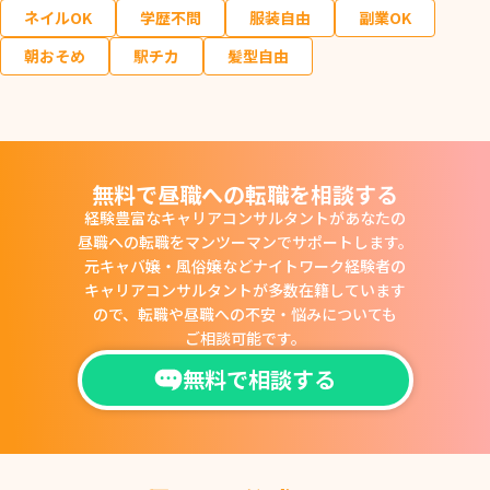
ネイルOK
学歴不問
服装自由
副業OK
朝おそめ
駅チカ
髪型自由
無料で昼職への転職を相談する
経験豊富なキャリアコンサルタントがあなたの
昼職への転職をマンツーマンでサポートします。
元キャバ嬢・風俗嬢などナイトワーク経験者の
キャリアコンサルタントが多数在籍しています
ので、
転職や昼職への不安・悩みについても
ご相談可能です。
無料で相談する