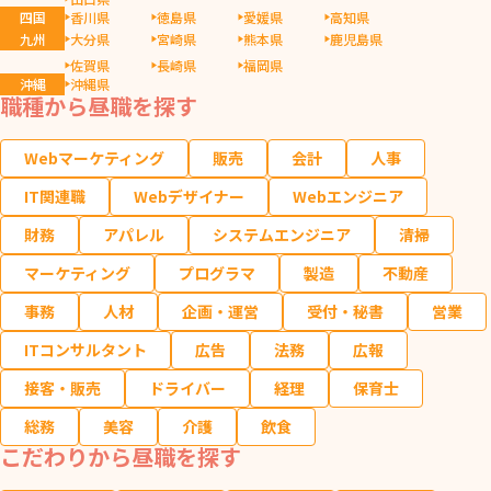
四国
香川県
徳島県
愛媛県
高知県
九州
大分県
宮崎県
熊本県
鹿児島県
佐賀県
長崎県
福岡県
沖縄
沖縄県
職種から昼職を探す
Webマーケティング
販売
会計
人事
IT関連職
Webデザイナー
Webエンジニア
財務
アパレル
システムエンジニア
清掃
マーケティング
プログラマ
製造
不動産
事務
人材
企画・運営
受付・秘書
営業
ITコンサルタント
広告
法務
広報
接客・販売
ドライバー
経理
保育士
総務
美容
介護
飲食
こだわりから昼職を探す