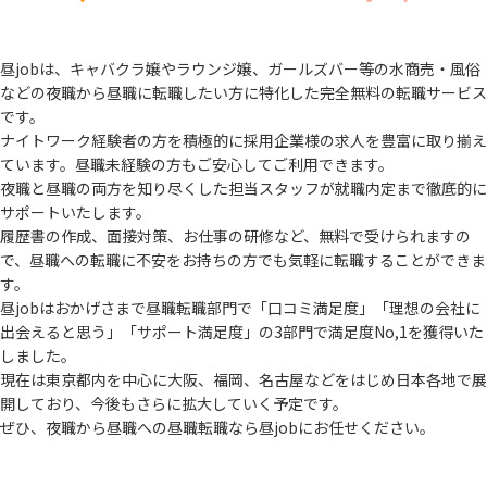
昼jobは、キャバクラ嬢やラウンジ嬢、ガールズバー等の水商売・風俗
などの夜職から
昼職に転職したい方に特化した完全無料の転職サービス
です。
ナイトワーク経験者の方を積極的に採用企業様の求人を豊富に取り揃え
ています。
昼職未経験の方もご安心してご利用できます。
夜職と昼職の両方を知り尽くした担当スタッフが就職内定まで徹底的に
サポートいたします。
履歴書の作成、面接対策、お仕事の研修など、無料で受けられますの
で、
昼職への転職に不安をお持ちの方でも気軽に転職することができま
す。
昼jobはおかげさまで昼職転職部門で「口コミ満足度」「理想の会社に
出会えると思う」
「サポート満足度」の3部門で満足度No,1を獲得いた
しました。
現在は東京都内を中心に大阪、福岡、名古屋などをはじめ日本各地で展
開しており、
今後もさらに拡大していく予定です。
ぜひ、夜職から昼職への昼職転職なら昼jobにお任せください。