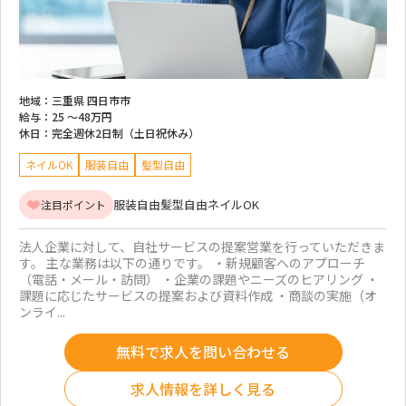
地域：
三重県 四日市市
給与：
25 ～
48万円
休日：
完全週休2日制（土日祝休み）
ネイルOK
服装自由
髪型自由
服装自由
髪型自由
ネイルOK
注目ポイント
法人企業に対して、自社サービスの提案営業を行っていただきま
す。 主な業務は以下の通りです。 ・新規顧客へのアプローチ
（電話・メール・訪問） ・企業の課題やニーズのヒアリング ・
課題に応じたサービスの提案および資料作成 ・商談の実施（オ
ンライ...
無料で求人を問い合わせる
求人情報を詳しく見る