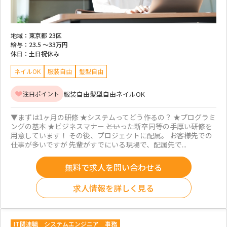
地域：
東京都 23区
給与：
23.5 ～
33万円
休日：
土日祝休み
ネイルOK
服装自由
髪型自由
服装自由
髪型自由
ネイルOK
注目ポイント
▼まずは1ヶ月の研修 ★システムってどう作るの？ ★プログラミ
ングの基本 ★ビジネスマナー ――といった新卒同等の手厚い研修を
用意しています！ その後、プロジェクトに配属。 お客様先での
仕事が多いですが 先輩がすでにいる現場で、配属先で...
無料で求人を問い合わせる
求人情報を詳しく見る
IT関連職
システムエンジニア
事務