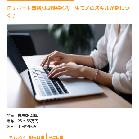
ITサポート事務/未経験歓迎/一生モノのスキルが身につ
く♪
地域：
東京都 23区
給与：
23 ～
33万円
休日：
土日祝休み
ネイルOK
服装自由
髪型自由