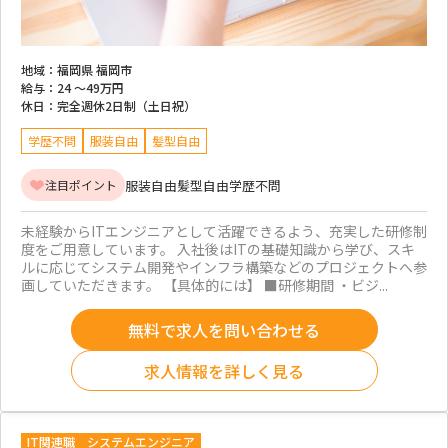
地域：
福岡県 福岡市
給与：
24 ～
49万円
休日：
完全週休2日制（土日祝）
学歴不問
服装自由
髪型自由
服装自由
髪型自由
学歴不問
注目ポイント
未経験からITエンジニアとして活躍できるよう、充実した研修制
度をご用意しています。 入社後はITの基礎知識から学び、スキ
ルに応じてシステム開発やインフラ構築などのプロジェクトへ参
画していただきます。 【具体的には】 ■研修期間 ・ビジ...
無料で求人を問い合わせる
求人情報を詳しく見る
IT関連職
システムエンジニア