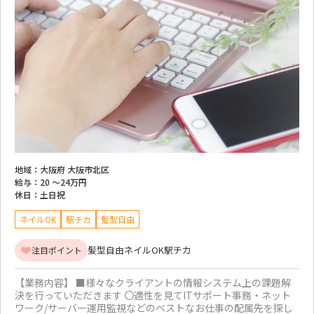
地域：
大阪府 大阪市北区
給与：
20 ～
24万円
休日：
土日祝
ネイルOK
駅チカ
髪型自由
髪型自由
ネイルOK
駅チカ
注目ポイント
【業務内容】 ■様々なクライアントの情報システム上の課題解
決を行っていただきます 〇適性を見てITサポート事務・ネット
ワーク/サーバー運用監視などのベストなお仕事の配属先を探し