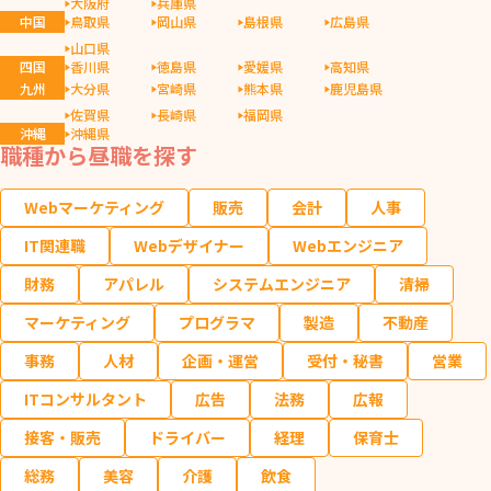
大阪府
兵庫県
中国
鳥取県
岡山県
島根県
広島県
山口県
四国
香川県
徳島県
愛媛県
高知県
九州
大分県
宮崎県
熊本県
鹿児島県
佐賀県
長崎県
福岡県
沖縄
沖縄県
職種から昼職を探す
Webマーケティング
販売
会計
人事
IT関連職
Webデザイナー
Webエンジニア
財務
アパレル
システムエンジニア
清掃
マーケティング
プログラマ
製造
不動産
事務
人材
企画・運営
受付・秘書
営業
ITコンサルタント
広告
法務
広報
接客・販売
ドライバー
経理
保育士
総務
美容
介護
飲食