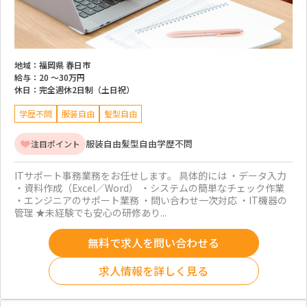
地域：
福岡県 春日市
給与：
20 ～
30万円
休日：
完全週休2日制（土日祝）
学歴不問
服装自由
髪型自由
服装自由
髪型自由
学歴不問
注目ポイント
ITサポート事務業務をお任せします。 具体的には ・データ入力
・資料作成（Excel／Word） ・システムの簡単なチェック作業
・エンジニアのサポート業務 ・問い合わせ一次対応 ・IT機器の
管理 ★未経験でも安心の研修あり...
無料で求人を問い合わせる
求人情報を詳しく見る