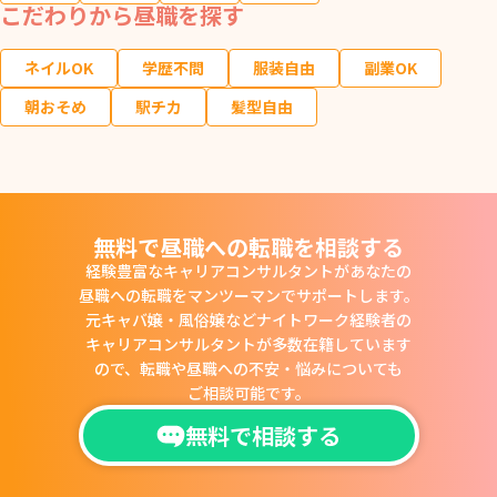
こだわりから昼職を探す
ネイルOK
学歴不問
服装自由
副業OK
朝おそめ
駅チカ
髪型自由
無料で昼職への転職を相談する
経験豊富なキャリアコンサルタントがあなたの
昼職への転職をマンツーマンでサポートします。
元キャバ嬢・風俗嬢などナイトワーク経験者の
キャリアコンサルタントが多数在籍しています
ので、
転職や昼職への不安・悩みについても
ご相談可能です。
無料で相談する