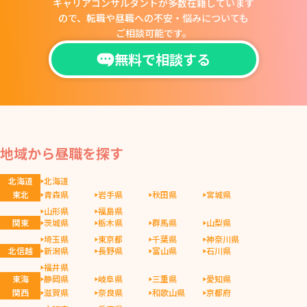
キャリアコンサルタントが多数在籍しています
ので、
転職や昼職への不安・悩みについても
ご相談可能です。
無料で相談する
地域から昼職を探す
北海道
北海道
東北
青森県
岩手県
秋田県
宮城県
山形県
福島県
関東
茨城県
栃木県
群馬県
山梨県
埼玉県
東京都
千葉県
神奈川県
北信越
新潟県
長野県
富山県
石川県
福井県
東海
静岡県
岐阜県
三重県
愛知県
関西
滋賀県
奈良県
和歌山県
京都府