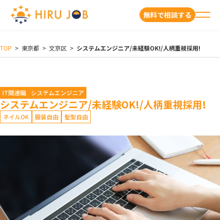
無料で相談する
TOP
>
東京都
>
文京区
>
システムエンジニア/未経験OK!/人柄重視採用!
IT関連職
システムエンジニア
システムエンジニア/未経験OK!/人柄重視採用!
ネイルOK
服装自由
髪型自由