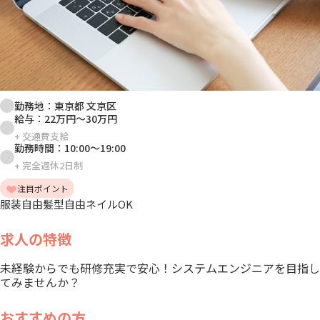
勤務地：
東京都 文京区
給与：
22万円
～
30万円
+
交通費支給
勤務時間：
10:00
～
19:00
+
完全週休2日制
注目ポイント
服装自由
髪型自由
ネイルOK
求人の特徴
未経験からでも研修充実で安心！システムエンジニアを目指し
てみませんか？
おすすめの方