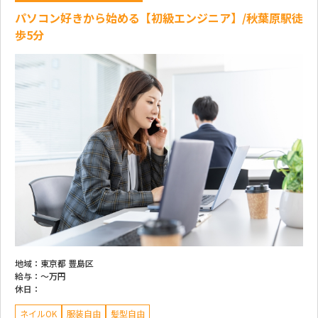
パソコン好きから始める【初級エンジニア】/秋葉原駅徒
歩5分
地域：
東京都 豊島区
給与：
～
万円
休日：
ネイルOK
服装自由
髪型自由