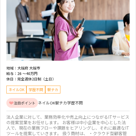
地域：
大阪府 大阪市
給与：
26 ～
40万円
休日：
完全週休2日制（土日）
ネイルOK
学歴不問
駅チカ
ネイルOK
駅チカ
学歴不問
注目ポイント
法人企業に対して、業務効率化や売上向上につながるITサービス
の提案営業をお任せします。 お客様は中小企業を中心とした法
人で、現在の業務フローや課題をヒアリングし、それに最適なIT
ツールを提案していきます。 扱う商材は、 ・クラウド型顧客管