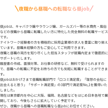
夜職から昼職への転職なら昼job
昼jobは、キャバクラ嬢やラウンジ嬢、ガールズバー等の水商売・風俗
などの夜職から
昼職に転職したい方に特化した完全無料の転職サービス
です。
ナイトワーク経験者の方を積極的に採用企業様の求人を豊富に取り揃え
ています。
昼職未経験の方もご安心してご利用できます。
夜職と昼職の両方を知り尽くした担当スタッフが就職内定まで徹底的に
サポートいたします。
履歴書の作成、面接対策、お仕事の研修など、無料で受けられますの
で、
昼職への転職に不安をお持ちの方でも気軽に転職することができま
す。
昼jobはおかげさまで昼職転職部門で「口コミ満足度」「理想の会社に
出会えると思う」
「サポート満足度」の3部門で満足度No,1を獲得いた
しました。
現在は東京都内を中心に大阪、福岡、名古屋などをはじめ日本各地で展
開しており、
今後もさらに拡大していく予定です。
ぜひ、夜職から昼職への昼職転職なら昼jobにお任せください。