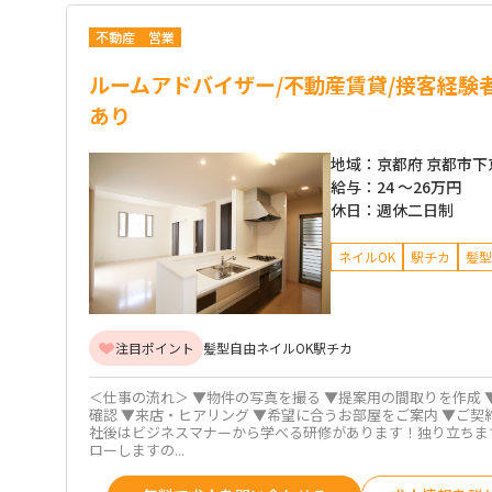
不動産
営業
ルームアドバイザー/不動産賃貸/接客経験
あり
地域：
京都府 京都市下
給与：
24 ～
26万円
休日：
週休二日制
ネイルOK
駅チカ
髪型
注目ポイント
髪型自由
ネイルOK
駅チカ
＜仕事の流れ＞ ▼物件の写真を撮る ▼提案用の間取りを作成 
確認 ▼来店・ヒアリング ▼希望に合うお部屋をご案内 ▼ご契約
社後はビジネスマナーから学べる研修があります！独り立ちま
ローしますの...