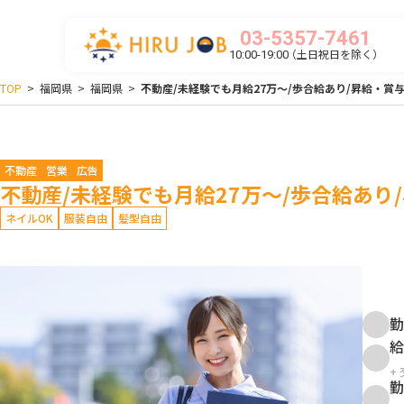
03-5357-7461
（土日祝日を除く）
10:00-19:00
TOP
>
福岡県
>
福岡県
>
不動産/未経験でも月給27万～/歩合給あり/昇給・賞与
不動産
営業
広告
不動産/未経験でも月給27万～/歩合給あり
ネイルOK
服装自由
髪型自由
勤
給
+
勤