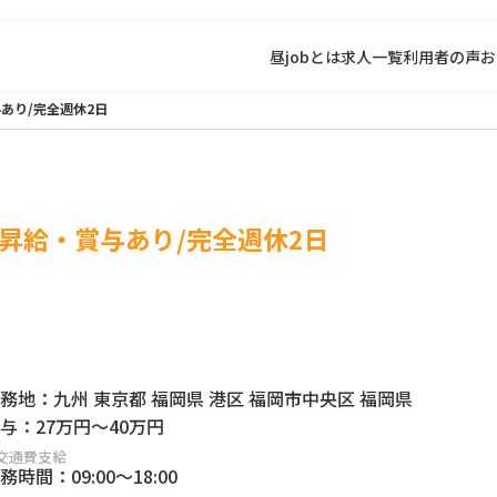
昼jobとは
求人一覧
利用者の声
お
あり/完全週休2日
/昇給・賞与あり/完全週休2日
務地：
九州 東京都 福岡県 港区 福岡市中央区 福岡県
与：
27万円
～
40万円
交通費支給
務時間：
09:00
～
18:00