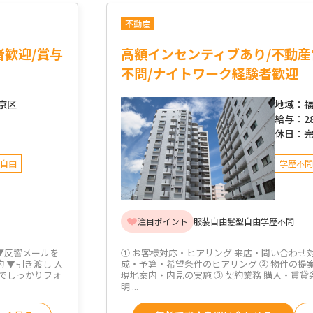
不動産
者歓迎/賞与
高額インセンティブあり/不動産
不問/ナイトワーク経験者歓迎
京区
地域：
福
給与：
2
休日：
自由
学歴不問
注目ポイント
服装自由
髪型自由
学歴不問
▼反響メールを
① お客様対応・ヒアリング 来店・問い合わせ
 ▼引き渡し 入
成・予算・希望条件のヒアリング ② 物件の提
でしっかりフォ
現地案内・内見の実施 ③ 契約業務 購入・賃貸
明 ...