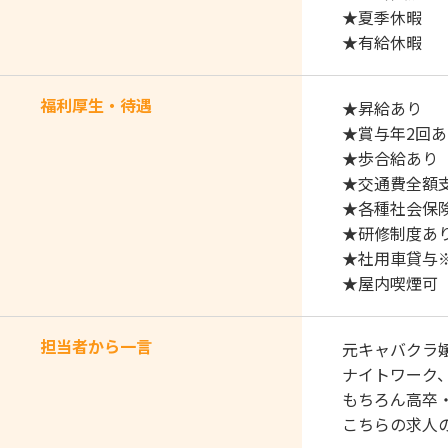
★夏季休暇
★有給休暇
福利厚生・待遇
★昇給あり
★賞与年2回あ
★歩合給あり
★交通費全額
★各種社会保
★研修制度あ
★社用車貸与
★屋内喫煙可
担当者から一言
元キャバクラ
ナイトワーク、
もちろん高卒
こちらの求人