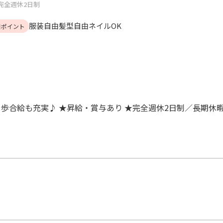
完全週休2日制
服装自由
髪型自由
ネイルOK
目ポイント
！歩合給も充実♪ ★昇給・賞与あり ★完全週休2日制／長期休