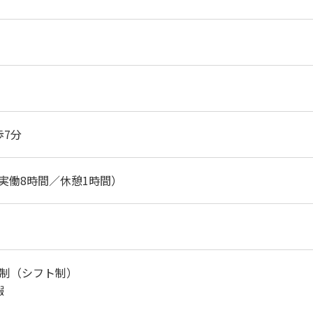
歩7分
00（実働8時間／休憩1時間）
日制（シフト制）
暇