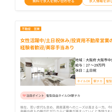
無料で求人を問い合わせる
求人情報を詳
不動産
営業
女性活躍中/土日祝休み/投資用不動産営業
経験者歓迎/美容手当あり
地域：
大阪府 大阪市中
給与：
27 ～
29万円
休日：
土日祝
ネイルOK
駅チカ
髪型
注目ポイント
髪型自由
ネイルOK
駅チカ
現在、若い世代も含め、資産運用へのニーズは高まる一方。今
年齢や収入の幅が広がりさらに需要が高まっていくと予想されま