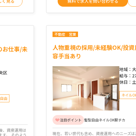
しく見る
無料で求人を問い合わせる
不動産
営業
人物重視の採用/未経験OK/投資
のお仕事/未
容手当あり
地域：
大
央区
給与：
2
休日：
ネイルO
自由
注目ポイント
髪型自由
ネイルOK
駅チカ
後、資産運用は
現在、若い世代も含め、資産運用へのニーズは
す。 そのよう