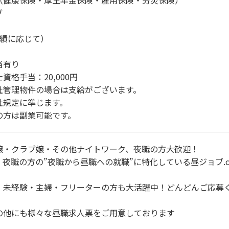
（健康保険・厚生年金保険・雇用保険・労災保険）
ブ
成績に応じて）
当有り
資格手当：20,000円
社管理物件の場合は支給がございます。
社規定に準じます。
の方は副業可能です。
嬢・クラブ嬢・その他ナイトワーク、夜職の方大歓迎！
夜職の方の”夜職から昼職への就職”に特化している昼ジョブ.c
・未経験・主婦・フリーターの方も大活躍中！どんどんご応募
の他にも様々な昼職求人票をご用意しております