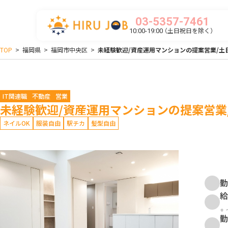
03-5357-7461
（土日祝日を除く）
10:00-19:00
TOP
>
福岡県
>
福岡市中央区
>
未経験歓迎/資産運用マンションの提案営業/土
IT関連職
不動産
営業
未経験歓迎/資産運用マンションの提案営業
ネイルOK
服装自由
駅チカ
髪型自由
勤
給
+
勤