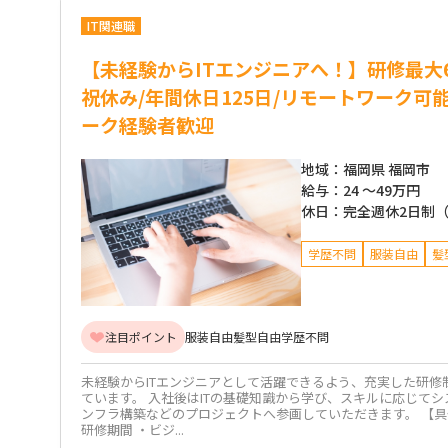
IT関連職
【未経験からITエンジニアへ！】研修最大
祝休み/年間休日125日/リモートワーク可
ーク経験者歓迎
地域：
福岡県 福岡市
給与：
24 ～
49万円
休日：
完全週休2日制
学歴不問
服装自由
髪
注目ポイント
服装自由
髪型自由
学歴不問
未経験からITエンジニアとして活躍できるよう、充実した研修
ています。 入社後はITの基礎知識から学び、スキルに応じて
ンフラ構築などのプロジェクトへ参画していただきます。 【具
研修期間 ・ビジ...