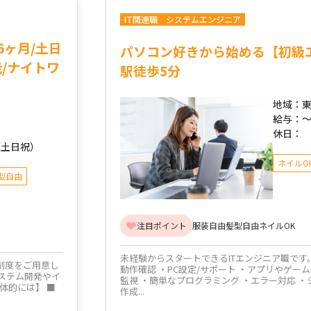
IT関連職
システムエンジニア
6ヶ月/土日
パソコン好きから始める【初級
能/ナイトワ
駅徒歩5分
地域：
東
給与：
休日：
（土日祝）
ネイルO
型自由
注目ポイント
服装自由
髪型自由
ネイルOK
未経験からスタートできるITエンジニア職です
制度をご用意し
動作確認 ・PC設定/サポート ・アプリやゲー
システム開発やイ
監視 ・簡単なプログラミング ・エラー対応 ・
体的には】 ■
作成...