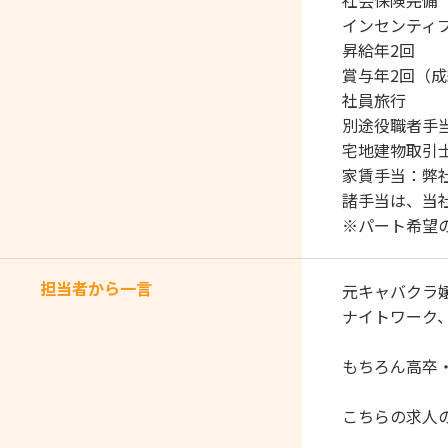
社会保険完備
インセンティ
昇給年2回
賞与年2回（
社員旅行
別途役職者手
宅地建物取引士
家賃手当：弊
諸手当は、当
※パート希望
担当者から一言
元キャバクラ
ナイトワーク、
もちろん高卒
こちらの求人