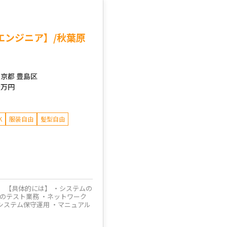
エンジニア】/秋葉原
京都 豊島区
～
万円
K
服装自由
髪型自由
。 【具体的には】 ・システムの
ムのテスト業務 ・ネットワーク
システム保守運用 ・マニュアル