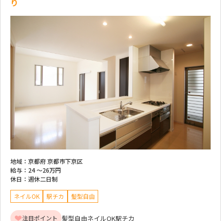
り
地域：
京都府 京都市下京区
給与：
24 ～
26万円
休日：
週休二日制
ネイルOK
駅チカ
髪型自由
髪型自由
ネイルOK
駅チカ
注目ポイント