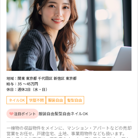
地域：
関東 東京都 千代田区 新宿区 東京都
給与：
35 ～
45万円
休日：
週休2日（水・日）
ネイルOK
学歴不問
服装自由
髪型自由
服装自由
髪型自由
ネイルOK
注目ポイント
一棟物の収益物件をメインに、マンション・アパートなどの売却
営業をお任せ。戸建住宅、土地、事業用物件なども扱います。