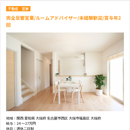
不動産
営業
完全反響営業/ルームアドバイザー/未経験歓迎/賞与年2
回
地域：
関西 愛知県 大阪府 名古屋市西区 大阪市福島区 大阪府
給与：
24 ～
27万円
休日：
週休二日制