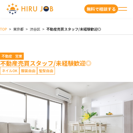
無料で相談する
TOP
>
東京都
>
渋谷区
>
不動産売買スタッフ/未経験歓迎◎
不動産
営業
不動産売買スタッフ/未経験歓迎◎
ネイルOK
服装自由
髪型自由