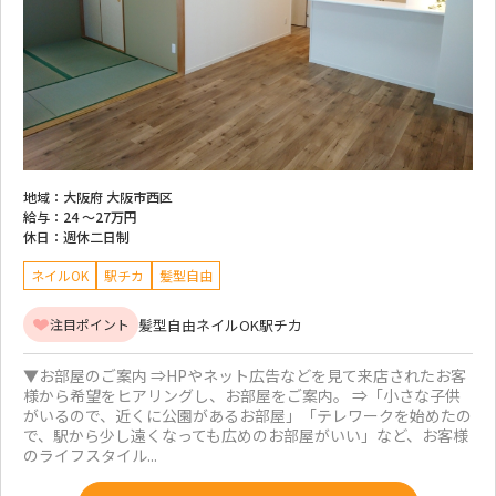
地域：
大阪府 大阪市西区
給与：
24 ～
27万円
休日：
週休二日制
ネイルOK
駅チカ
髪型自由
髪型自由
ネイルOK
駅チカ
注目ポイント
▼お部屋のご案内 ⇒HPやネット広告などを見て来店されたお客
様から希望をヒアリングし、お部屋をご案内。 ⇒「小さな子供
がいるので、近くに公園があるお部屋」「テレワークを始めたの
で、駅から少し遠くなっても広めのお部屋がいい」など、お客様
のライフスタイル...