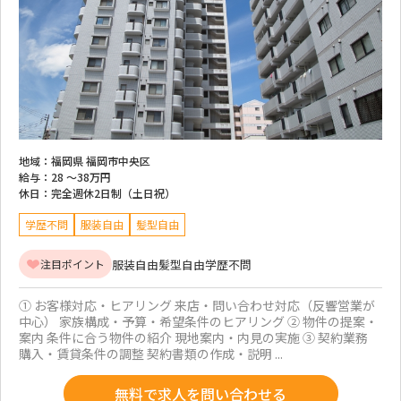
地域：
福岡県 福岡市中央区
給与：
28 ～
38万円
休日：
完全週休2日制（土日祝）
学歴不問
服装自由
髪型自由
服装自由
髪型自由
学歴不問
注目ポイント
① お客様対応・ヒアリング 来店・問い合わせ対応（反響営業が
中心） 家族構成・予算・希望条件のヒアリング ② 物件の提案・
案内 条件に合う物件の紹介 現地案内・内見の実施 ③ 契約業務
購入・賃貸条件の調整 契約書類の作成・説明 ...
無料で求人を問い合わせる