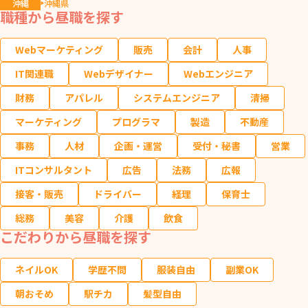
沖縄
沖縄県
職種から昼職を探す
Webマーケティング
販売
会計
人事
IT関連職
Webデザイナー
Webエンジニア
財務
アパレル
システムエンジニア
清掃
マーケティング
プログラマ
製造
不動産
事務
人材
企画・運営
受付・秘書
営業
ITコンサルタント
広告
法務
広報
接客・販売
ドライバー
経理
保育士
総務
美容
介護
飲食
こだわりから昼職を探す
ネイルOK
学歴不問
服装自由
副業OK
朝おそめ
駅チカ
髪型自由