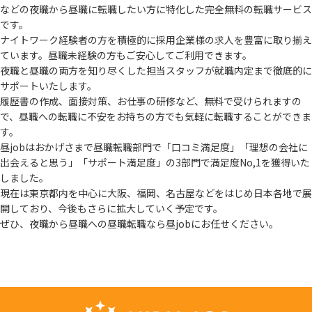
などの夜職から
昼職に転職したい方に特化した完全無料の転職サービス
です。
ナイトワーク経験者の方を積極的に採用企業様の求人を豊富に取り揃え
ています。
昼職未経験の方もご安心してご利用できます。
夜職と昼職の両方を知り尽くした担当スタッフが就職内定まで徹底的に
サポートいたします。
履歴書の作成、面接対策、お仕事の研修など、無料で受けられますの
で、
昼職への転職に不安をお持ちの方でも気軽に転職することができま
す。
昼jobはおかげさまで昼職転職部門で「口コミ満足度」「理想の会社に
出会えると思う」
「サポート満足度」の3部門で満足度No,1を獲得いた
しました。
現在は東京都内を中心に大阪、福岡、名古屋などをはじめ日本各地で展
開しており、
今後もさらに拡大していく予定です。
ぜひ、夜職から昼職への昼職転職なら昼jobにお任せください。