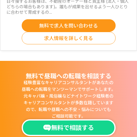
日々接するお客様は、不動産のオーナー様と買主様 (法人・個人
どちらの場合もあります)。誰もが成果を出せるよう一人ひとり
に合わせて育成するの...
無料で求人を問い合わせる
求人情報を詳しく見る
無料で昼職への転職を相談する
経験豊富なキャリアコンサルタントがあなたの
昼職への転職をマンツーマンでサポートします。
元キャバ嬢・風俗嬢などナイトワーク経験者の
キャリアコンサルタントが多数在籍しています
ので、
転職や昼職への不安・悩みについても
ご相談可能です。
無料で相談する