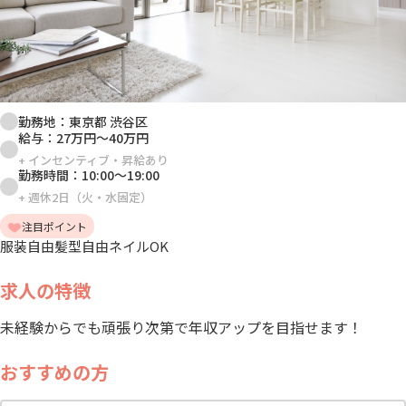
勤務地：
東京都 渋谷区
給与：
27万円
～
40万円
+
インセンティブ・昇給あり
勤務時間：
10:00
～
19:00
+
週休2日（火・水固定）
注目ポイント
服装自由
髪型自由
ネイルOK
求人の特徴
未経験からでも頑張り次第で年収アップを目指せます！
おすすめの方