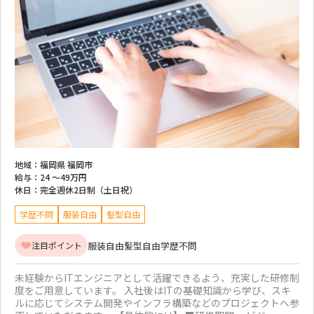
地域：
福岡県 福岡市
給与：
24 ～
49万円
休日：
完全週休2日制（土日祝）
学歴不問
服装自由
髪型自由
服装自由
髪型自由
学歴不問
注目ポイント
未経験からITエンジニアとして活躍できるよう、充実した研修制
度をご用意しています。 入社後はITの基礎知識から学び、スキ
ルに応じてシステム開発やインフラ構築などのプロジェクトへ参