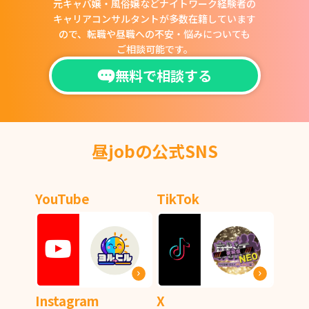
元キャバ嬢・風俗嬢などナイトワーク経験者の
キャリアコンサルタントが多数在籍しています
ので、
転職や昼職への不安・悩みについても
ご相談可能です。
無料で相談する
昼jobの公式SNS
YouTube
TikTok
Instagram
X