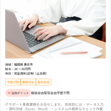
地域：
福岡県 春日市
給与：
20 ～
30万円
休日：
完全週休2日制（土日祝）
学歴不問
服装自由
髪型自由
服装自由
髪型自由
学歴不問
注目ポイント
ITサポート事務業務をお任せします。 具体的には ・データ入力
・資料作成（Excel／Word） ・システムの簡単なチェック作業