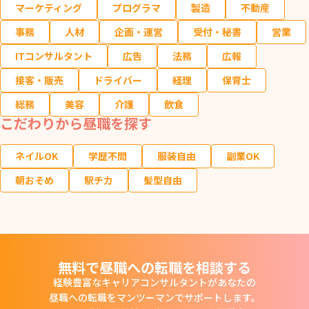
マーケティング
プログラマ
製造
不動産
事務
人材
企画・運営
受付・秘書
営業
ITコンサルタント
広告
法務
広報
接客・販売
ドライバー
経理
保育士
総務
美容
介護
飲食
こだわりから昼職を探す
ネイルOK
学歴不問
服装自由
副業OK
朝おそめ
駅チカ
髪型自由
無料で昼職への転職を相談する
経験豊富なキャリアコンサルタントがあなたの
昼職への転職をマンツーマンでサポートします。