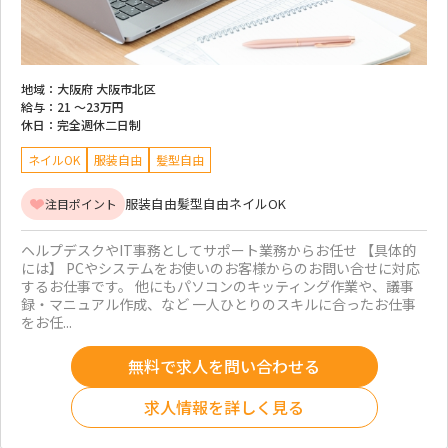
地域：
大阪府 大阪市北区
給与：
21 ～
23万円
休日：
完全週休二日制
ネイルOK
服装自由
髪型自由
服装自由
髪型自由
ネイルOK
注目ポイント
ヘルプデスクやIT事務としてサポート業務からお任せ 【具体的
には】 PCやシステムをお使いのお客様からのお問い合せに対応
するお仕事です。 他にもパソコンのキッティング作業や、議事
録・マニュアル作成、など 一人ひとりのスキルに合ったお仕事
をお任...
無料で求人を問い合わせる
求人情報を詳しく見る