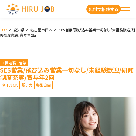
無料で相談する
TOP
>
愛知県
>
名古屋市西区
>
SES営業/飛び込み営業一切なし/未経験歓迎/研
修制度充実/賞与年2回
IT関連職
営業
SES営業/飛び込み営業一切なし/未経験歓迎/研修
制度充実/賞与年2回
ネイルOK
駅チカ
髪型自由