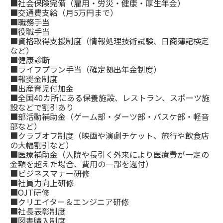
■社会保険完備（雇用・労災・健康・厚生年金）
■交通費支給（月5万円まで）
■職務手当
■役職手当
■資格取得支援制度（情報処理技術試験、日商簿記検定
など）
■健康診断
■ライフプラン手当（確定拠出年金制度）
■報奨金制度
■出産育児付加金
■全国40カ所にある保養施設、レストラン、スポーツ施
設などで割引あり
■部活動補助金（ゲーム部・ダーツ部・バスケ部・軽音
部など）
■クラブオフ制度（映画や演劇チケット、旅行や飲食店
の大幅割引など）
■医療補助金（入院や長引く外来により医療費が一定の
金額を超えた場合、費用の一部を還付）
■ビジネスマナー研修
■社員力向上研修
■OJT研修
■クリエイター＆エンジニア研修
■社長表彰制度
■図書購入制度