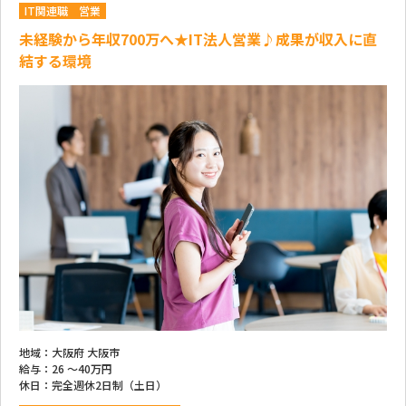
IT関連職
営業
未経験から年収700万へ★IT法人営業♪成果が収入に直
結する環境
地域：
大阪府 大阪市
給与：
26 ～
40万円
休日：
完全週休2日制（土日）