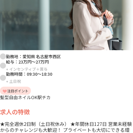
勤務地：
愛知県 名古屋市西区
給与：
23万円
～
27万円
+
インセンティブ＋賞与
勤務時間：
09:30
～
18:30
+
土日祝
注目ポイント
髪型自由
ネイルOK
駅チカ
求人の特徴
★完全週休2日制（土日祝休み） ★年間休日127日 営業未経験
からのチャレンジも大歓迎！ プライベートも大切にできる環