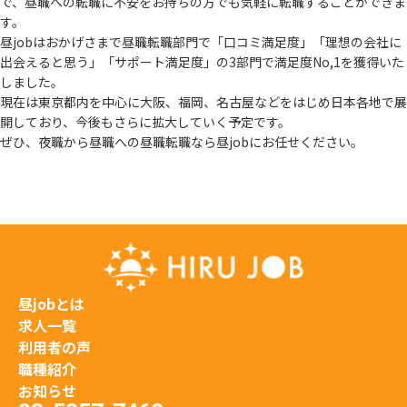
で、
昼職への転職に不安をお持ちの方でも気軽に転職することができま
す。
昼jobはおかげさまで昼職転職部門で「口コミ満足度」「理想の会社に
出会えると思う」
「サポート満足度」の3部門で満足度No,1を獲得いた
しました。
現在は東京都内を中心に大阪、福岡、名古屋などをはじめ日本各地で展
開しており、
今後もさらに拡大していく予定です。
ぜひ、夜職から昼職への昼職転職なら昼jobにお任せください。
昼jobとは
求人一覧
利用者の声
職種紹介
お知らせ