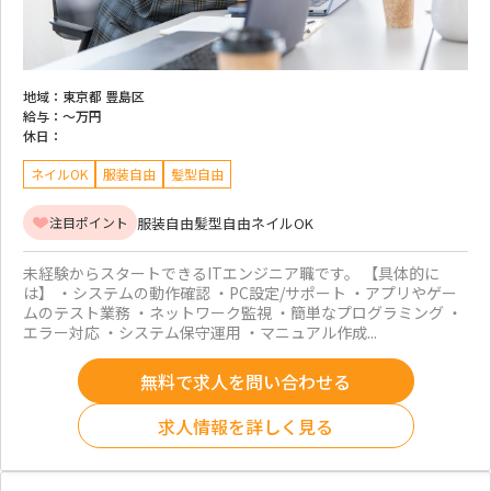
地域：
東京都 豊島区
給与：
～
万円
休日：
ネイルOK
服装自由
髪型自由
服装自由
髪型自由
ネイルOK
注目ポイント
未経験からスタートできるITエンジニア職です。 【具体的に
は】 ・システムの動作確認 ・PC設定/サポート ・アプリやゲー
ムのテスト業務 ・ネットワーク監視 ・簡単なプログラミング ・
エラー対応 ・システム保守運用 ・マニュアル作成...
無料で求人を問い合わせる
求人情報を詳しく見る