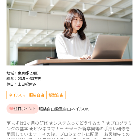
地域：
東京都 23区
給与：
23.5 ～
33万円
休日：
土日祝休み
ネイルOK
服装自由
髪型自由
服装自由
髪型自由
ネイルOK
注目ポイント
▼まずは1ヶ月の研修 ★システムってどう作るの？ ★プログラミ
ングの基本 ★ビジネスマナー ――といった新卒同等の手厚い研修を
用意しています！ その後、プロジェクトに配属。 お客様先での