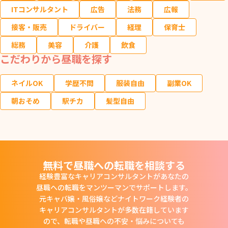
ITコンサルタント
広告
法務
広報
接客・販売
ドライバー
経理
保育士
総務
美容
介護
飲食
こだわりから昼職を探す
ネイルOK
学歴不問
服装自由
副業OK
朝おそめ
駅チカ
髪型自由
無料で昼職への転職を相談する
経験豊富なキャリアコンサルタントがあなたの
昼職への転職をマンツーマンでサポートします。
元キャバ嬢・風俗嬢などナイトワーク経験者の
キャリアコンサルタントが多数在籍しています
ので、
転職や昼職への不安・悩みについても