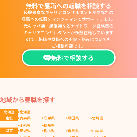
無料で昼職への転職を相談する
経験豊富なキャリアコンサルタントがあなたの
昼職への転職をマンツーマンでサポートします。
元キャバ嬢・風俗嬢などナイトワーク経験者の
キャリアコンサルタントが多数在籍しています
ので、
転職や昼職への不安・悩みについても
ご相談可能です。
無料で相談する
地域から昼職を探す
北海道
北海道
東北
青森県
岩手県
秋田県
宮城県
山形県
福島県
関東
茨城県
栃木県
群馬県
山梨県