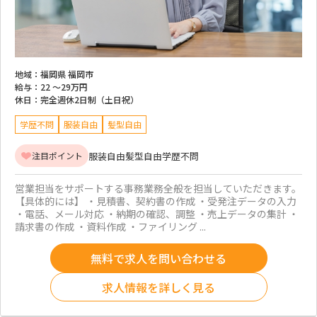
地域：
福岡県 福岡市
給与：
22 ～
29万円
休日：
完全週休2日制（土日祝）
学歴不問
服装自由
髪型自由
服装自由
髪型自由
学歴不問
注目ポイント
営業担当をサポートする事務業務全般を担当していただきます。
【具体的には】 ・見積書、契約書の作成 ・受発注データの入力
・電話、メール対応 ・納期の確認、調整 ・売上データの集計 ・
請求書の作成 ・資料作成 ・ファイリング ...
無料で求人を問い合わせる
求人情報を詳しく見る