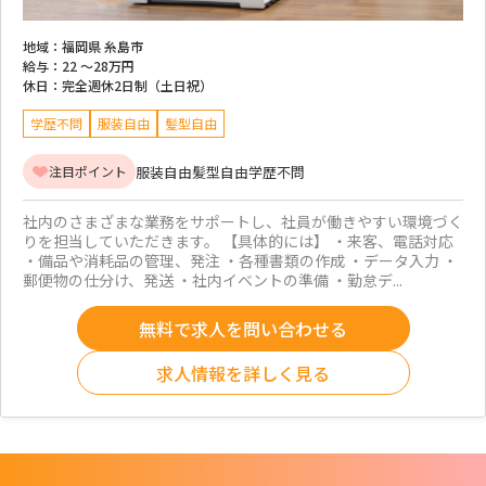
地域：
福岡県 糸島市
給与：
22 ～
28万円
休日：
完全週休2日制（土日祝）
学歴不問
服装自由
髪型自由
服装自由
髪型自由
学歴不問
注目ポイント
社内のさまざまな業務をサポートし、社員が働きやすい環境づく
りを担当していただきます。 【具体的には】 ・来客、電話対応
・備品や消耗品の管理、発注 ・各種書類の作成 ・データ入力 ・
郵便物の仕分け、発送 ・社内イベントの準備 ・勤怠デ...
無料で求人を問い合わせる
求人情報を詳しく見る