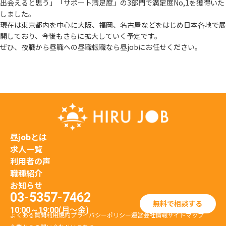
出会えると思う」
「サポート満足度」の3部門で満足度No,1を獲得いた
しました。
現在は東京都内を中心に大阪、福岡、名古屋などをはじめ日本各地で展
開しており、
今後もさらに拡大していく予定です。
ぜひ、夜職から昼職への昼職転職なら昼jobにお任せください。
昼jobとは
求人一覧
利用者の声
職種紹介
お知らせ
03-5357-7462
無料で相談する
(月〜金)
10:00～19:00
よくある質問
利用規約
プライバシーポリシー
運営会社情報
サイトマップ