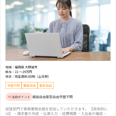
地域：
福岡県 大野城市
給与：
22 ～
29万円
休日：
完全週休2日制（土日祝）
学歴不問
服装自由
髪型自由
服装自由
髪型自由
学歴不問
注目ポイント
経理部門で事務業務全般を担当していただきます。 【具体的に
は】 ・請求書の作成 ・伝票入力 ・経費精算 ・入出金の確認 ・