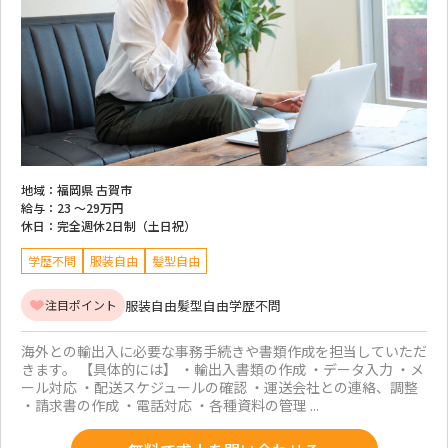
地域：
福岡県 古賀市
給与：
23 ～
29万円
休日：
完全週休2日制（土日祝）
学歴不問
服装自由
髪型自由
服装自由
髪型自由
学歴不問
注目ポイント
海外との輸出入に必要な事務手続きや書類作成を担当していただ
きます。 【具体的には】 ・輸出入書類の作成 ・データ入力 ・メ
ール対応 ・配送スケジュールの確認 ・運送会社との連絡、調整
・請求書の作成 ・電話対応 ・各種資料の管理 ...