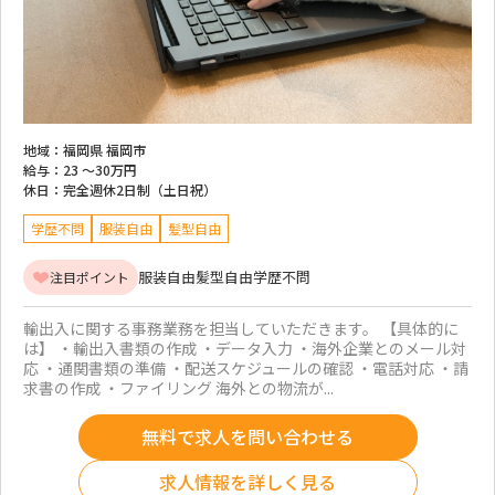
地域：
福岡県 福岡市
給与：
23 ～
30万円
休日：
完全週休2日制（土日祝）
学歴不問
服装自由
髪型自由
服装自由
髪型自由
学歴不問
注目ポイント
輸出入に関する事務業務を担当していただきます。 【具体的に
は】 ・輸出入書類の作成 ・データ入力 ・海外企業とのメール対
応 ・通関書類の準備 ・配送スケジュールの確認 ・電話対応 ・請
求書の作成 ・ファイリング 海外との物流が...
無料で求人を問い合わせる
求人情報を詳しく見る