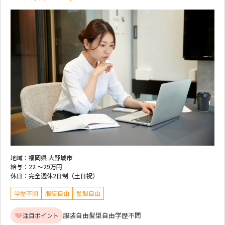
地域：
福岡県 大野城市
給与：
22 ～
29万円
休日：
完全週休2日制（土日祝）
学歴不問
服装自由
髪型自由
服装自由
髪型自由
学歴不問
注目ポイント