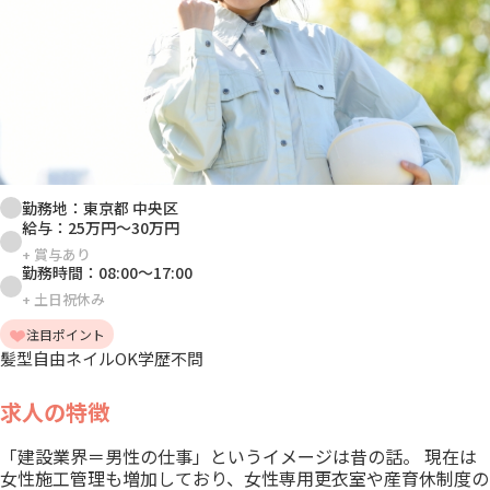
勤務地：
東京都 中央区
給与：
25万円
～
30万円
+
賞与あり
勤務時間：
08:00
～
17:00
+
土日祝休み
注目ポイント
髪型自由
ネイルOK
学歴不問
求人の特徴
「建設業界＝男性の仕事」というイメージは昔の話。 現在は
女性施工管理も増加しており、女性専用更衣室や産育休制度の