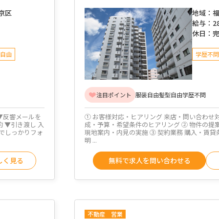
京区
地域：
福
給与：
2
休日：
自由
学歴不問
注目ポイント
服装自由
髪型自由
学歴不問
▼反響メールを
① お客様対応・ヒアリング 来店・問い合わせ
 ▼引き渡し 入
成・予算・希望条件のヒアリング ② 物件の提
でしっかりフォ
現地案内・内見の実施 ③ 契約業務 購入・賃貸
明 ...
しく見る
無料で求人を問い合わせる
不動産
営業