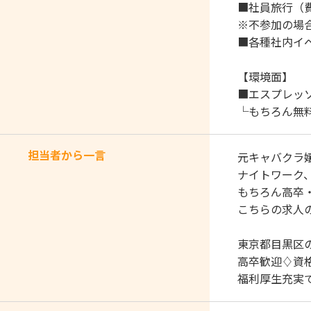
■社員旅行（
※不参加の場
■各種社内イベ
【環境面】
■エスプレッ
└もちろん無
担当者から一言
元キャバクラ
ナイトワーク、
もちろん高卒
こちらの求人
東京都目黒区
高卒歓迎♢資
福利厚生充実