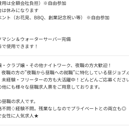
費用は全額会社負担）※自由参加
合は休みになります
ント（お花見、BBQ、創業記念祝い等） ※自由参加
ソマシン＆ウォーターサーバー完備
料で使用できます！
嬢・クラブ嬢・その他ナイトワーク、夜職の方大歓迎！
夜職の方の”夜職から昼職への就職”に特化している昼ジョブ.c
・未経験・フリーターの方も大活躍中！どんどんご応募くださ
の他にも様々な昼職求人票をご用意しております。
の昼職の求人です。
格不問♢経験不問。残業なしなのでプライベートとの両立も◎
で女性に人気求人★