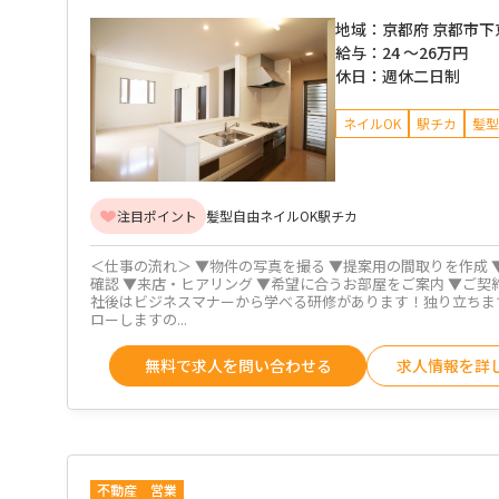
地域：
京都府 京都市下
給与：
24 ～
26万円
休日：
週休二日制
ネイルOK
駅チカ
髪型
注目ポイント
髪型自由
ネイルOK
駅チカ
＜仕事の流れ＞ ▼物件の写真を撮る ▼提案用の間取りを作成 
確認 ▼来店・ヒアリング ▼希望に合うお部屋をご案内 ▼ご契約
社後はビジネスマナーから学べる研修があります！独り立ちま
ローしますの...
無料で求人を問い合わせる
求人情報を詳
不動産
営業