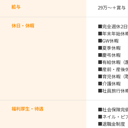
給与
29万～＋賞与
休日・休暇
■完全週休2
■年末年始休暇（
■GW休暇
■夏季休暇
■慶弔休暇
■有給休暇（
■産前・産後
■育児休暇（
■介護休暇
■社員旅行休
福利厚生・待遇
■社会保険完
■ネイル・ピ
■退職金制度