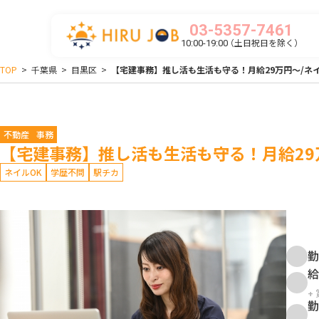
03-5357-7461
（土日祝日を除く）
10:00-19:00
TOP
>
千葉県
>
目黒区
>
【宅建事務】推し活も生活も守る！月給29万円～/ネ
不動産
事務
【宅建事務】推し活も生活も守る！月給29
ネイルOK
学歴不問
駅チカ
勤
給
+
勤