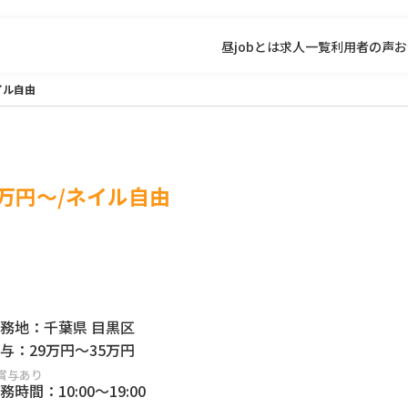
昼jobとは
求人一覧
利用者の声
お
イル自由
万円～/ネイル自由
務地：
千葉県 目黒区
与：
29万円
～
35万円
賞与あり
務時間：
10:00
～
19:00