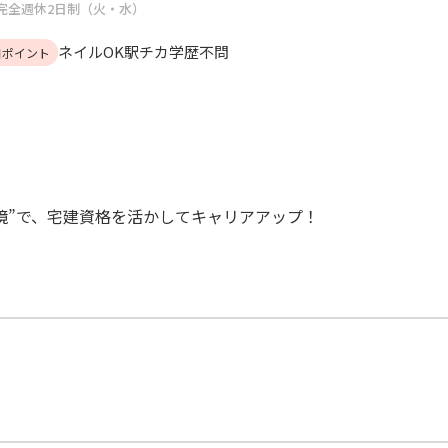
完全週休2日制（火・水）
ネイルOK
駅チカ
学歴不問
目ポイント
境”で、宅建資格を活かしてキャリアアップ！