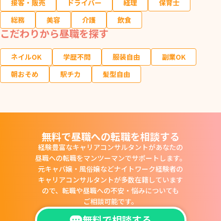
接客・販売
ドライバー
経理
保育士
総務
美容
介護
飲食
こだわりから昼職を探す
ネイルOK
学歴不問
服装自由
副業OK
朝おそめ
駅チカ
髪型自由
無料で昼職への転職を相談する
経験豊富なキャリアコンサルタントがあなたの
昼職への転職をマンツーマンでサポートします。
元キャバ嬢・風俗嬢などナイトワーク経験者の
キャリアコンサルタントが多数在籍しています
ので、
転職や昼職への不安・悩みについても
ご相談可能です。
無料で相談する