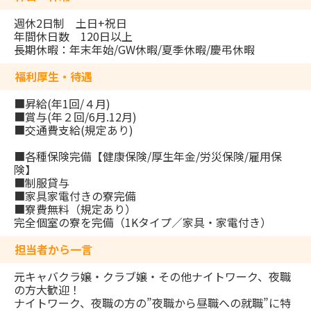
週休2日制 土日+祝日
年間休日数 120日以上
長期休暇：年末年始/GW休暇/夏季休暇/慶弔休暇
福利厚生・待遇
■昇給(年1回/４月)
■賞与(年２回/6月.12月)
■交通費支給(規定あり)
■各種保険完備【健康保険/厚生年金/労災保険/雇用保
険】
■制服貸与
■家具家電付きの寮完備
■寮費無料（規定あり）
完全個室の寮を完備（1Kタイプ／家具・家電付き）
担当者から一言
元キャバクラ嬢・クラブ嬢・その他ナイトワーク、夜職
の方大歓迎！
ナイトワーク、夜職の方の”夜職から昼職への就職”に特