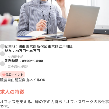
勤務地：
関東 東京都 新宿区 東京都 江戸川区
給与：
24万円
～
30万円
+
交通費支給
勤務時間：
09:00
～
18:00
+
完全週休2日制
注目ポイント
服装自由
髪型自由
ネイルOK
求人の特徴
オフィスを支える、縁の下の力持ち！オフィスワークのお仕事
です。