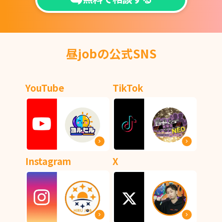
昼jobの公式SNS
YouTube
TikTok
Instagram
X