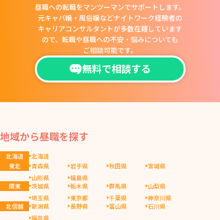
昼職への転職をマンツーマンでサポートします。
元キャバ嬢・風俗嬢などナイトワーク経験者の
キャリアコンサルタントが多数在籍しています
ので、
転職や昼職への不安・悩みについても
ご相談可能です。
無料で相談する
地域から昼職を探す
北海道
北海道
東北
青森県
岩手県
秋田県
宮城県
山形県
福島県
関東
茨城県
栃木県
群馬県
山梨県
埼玉県
東京都
千葉県
神奈川県
北信越
新潟県
長野県
富山県
石川県
福井県