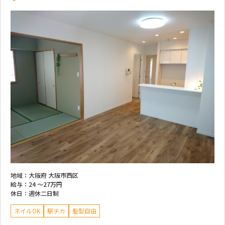
地域：
大阪府 大阪市西区
給与：
24 ～
27万円
休日：
週休二日制
ネイルOK
駅チカ
髪型自由