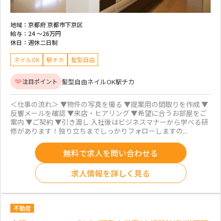
地域：
京都府 京都市下京区
給与：
24 ～
26万円
休日：
週休二日制
ネイルOK
駅チカ
髪型自由
髪型自由
ネイルOK
駅チカ
注目ポイント
＜仕事の流れ＞ ▼物件の写真を撮る ▼提案用の間取りを作成 ▼
反響メールを確認 ▼来店・ヒアリング ▼希望に合うお部屋をご
案内 ▼ご契約 ▼引き渡し 入社後はビジネスマナーから学べる研
修があります！独り立ちまでしっかりフォローしますの...
無料で求人を問い合わせる
求人情報を詳しく見る
不動産