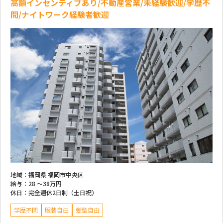
高額インセンティブあり/不動産営業/未経験歓迎/学歴不
問/ナイトワーク経験者歓迎
地域：
福岡県 福岡市中央区
給与：
28 ～
38万円
休日：
完全週休2日制（土日祝）
学歴不問
服装自由
髪型自由