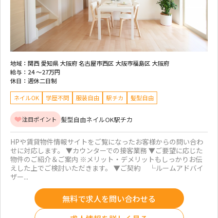
地域：
関西 愛知県 大阪府 名古屋市西区 大阪市福島区 大阪府
給与：
24 ～
27万円
休日：
週休二日制
ネイルOK
学歴不問
服装自由
駅チカ
髪型自由
髪型自由
ネイルOK
駅チカ
注目ポイント
HPや賃貸物件情報サイトをご覧になったお客様からの問い合わ
せに対応します。 ▼カウンターでの接客業務 ▼ご要望に応じた
物件のご紹介＆ご案内 ※メリット・デメリットもしっかりお伝
えした上でご検討いただきます。 ▼ご契約 └ルームアドバイ
ザー...
無料で求人を問い合わせる