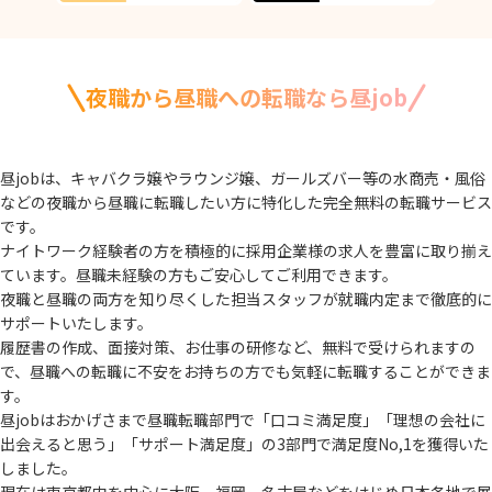
夜職から昼職への転職なら昼job
昼jobは、キャバクラ嬢やラウンジ嬢、ガールズバー等の水商売・風俗
などの夜職から
昼職に転職したい方に特化した完全無料の転職サービス
です。
ナイトワーク経験者の方を積極的に採用企業様の求人を豊富に取り揃え
ています。
昼職未経験の方もご安心してご利用できます。
夜職と昼職の両方を知り尽くした担当スタッフが就職内定まで徹底的に
サポートいたします。
履歴書の作成、面接対策、お仕事の研修など、無料で受けられますの
で、
昼職への転職に不安をお持ちの方でも気軽に転職することができま
す。
昼jobはおかげさまで昼職転職部門で「口コミ満足度」「理想の会社に
出会えると思う」
「サポート満足度」の3部門で満足度No,1を獲得いた
しました。