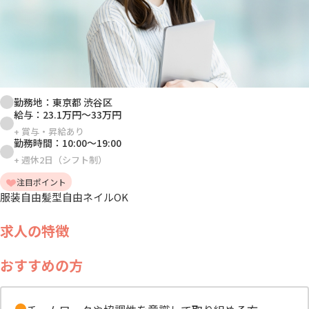
勤務地：
東京都 渋谷区
給与：
23.1万円
～
33万円
+
賞与・昇給あり
勤務時間：
10:00
～
19:00
+
週休2日（シフト制）
注目ポイント
服装自由
髪型自由
ネイルOK
求人の特徴
おすすめの方