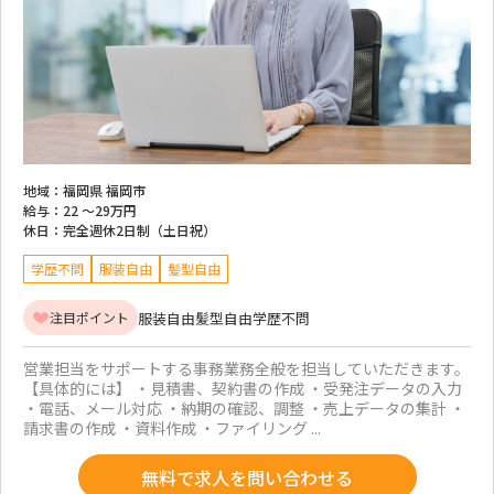
地域：
福岡県 福岡市
給与：
22 ～
29万円
休日：
完全週休2日制（土日祝）
学歴不問
服装自由
髪型自由
服装自由
髪型自由
学歴不問
注目ポイント
営業担当をサポートする事務業務全般を担当していただきます。
【具体的には】 ・見積書、契約書の作成 ・受発注データの入力
・電話、メール対応 ・納期の確認、調整 ・売上データの集計 ・
請求書の作成 ・資料作成 ・ファイリング ...
無料で求人を問い合わせる