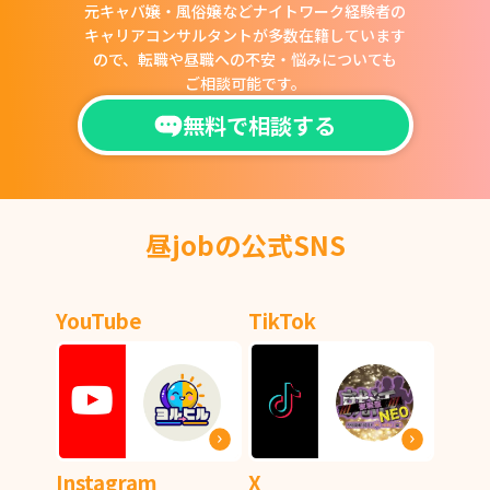
元キャバ嬢・風俗嬢などナイトワーク経験者の
キャリアコンサルタントが多数在籍しています
ので、
転職や昼職への不安・悩みについても
ご相談可能です。
無料で相談する
昼jobの公式SNS
YouTube
TikTok
Instagram
X