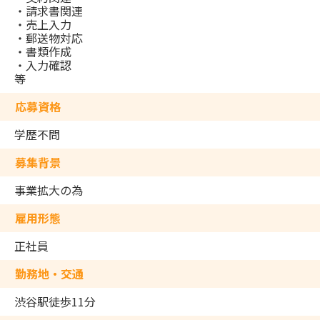
・請求書関連
・売上入力
・郵送物対応
・書類作成
・入力確認
等
応募資格
学歴不問
募集背景
事業拡大の為
雇用形態
正社員
勤務地・交通
渋谷駅徒歩11分