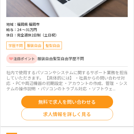
地域：
福岡県 福岡市
給与：
24 ～
31万円
休日：
完全週休2日制（土日祝）
学歴不問
服装自由
髪型自由
服装自由
髪型自由
学歴不問
注目ポイント
社内で使用するパソコンやシステムに関するサポート業務を担当
していただきます。 【具体的には】 ・社員からの問い合わせ対
応 ・PCや周辺機器の初期設定 ・アカウントの作成、管理 ・シス
テムの操作説明 ・パソコンのトラブル対応 ・ソフトウェ...
無料で求人を問い合わせる
求人情報を詳しく見る