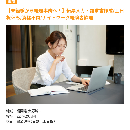
事務
【未経験から経理事務へ！】伝票入力・請求書作成/土日
祝休み/資格不問/ナイトワーク経験者歓迎
地域：
福岡県 大野城市
給与：
22 ～
29万円
休日：
完全週休2日制（土日祝）