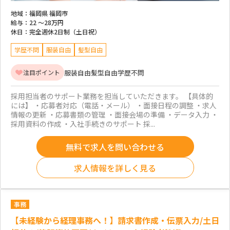
地域：
福岡県 福岡市
給与：
22 ～
28万円
休日：
完全週休2日制（土日祝）
学歴不問
服装自由
髪型自由
服装自由
髪型自由
学歴不問
注目ポイント
採用担当者のサポート業務を担当していただきます。 【具体的
には】 ・応募者対応（電話・メール） ・面接日程の調整 ・求人
情報の更新 ・応募書類の管理 ・面接会場の準備 ・データ入力 ・
採用資料の作成 ・入社手続きのサポート 採...
無料で求人を問い合わせる
求人情報を詳しく見る
事務
【未経験から経理事務へ！】請求書作成・伝票入力/土日