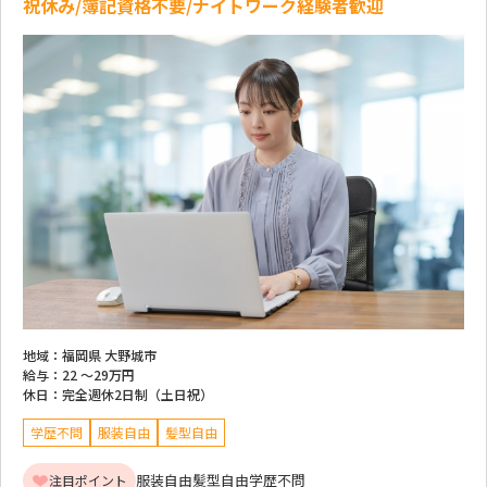
祝休み/簿記資格不要/ナイトワーク経験者歓迎
地域：
福岡県 大野城市
給与：
22 ～
29万円
休日：
完全週休2日制（土日祝）
学歴不問
服装自由
髪型自由
服装自由
髪型自由
学歴不問
注目ポイント