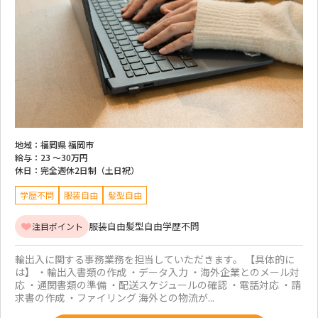
地域：
福岡県 福岡市
給与：
23 ～
30万円
休日：
完全週休2日制（土日祝）
学歴不問
服装自由
髪型自由
服装自由
髪型自由
学歴不問
注目ポイント
輸出入に関する事務業務を担当していただきます。 【具体的に
は】 ・輸出入書類の作成 ・データ入力 ・海外企業とのメール対
応 ・通関書類の準備 ・配送スケジュールの確認 ・電話対応 ・請
求書の作成 ・ファイリング 海外との物流が...