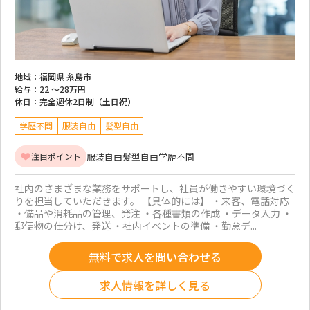
地域：
福岡県 糸島市
給与：
22 ～
28万円
休日：
完全週休2日制（土日祝）
学歴不問
服装自由
髪型自由
服装自由
髪型自由
学歴不問
注目ポイント
社内のさまざまな業務をサポートし、社員が働きやすい環境づく
りを担当していただきます。 【具体的には】 ・来客、電話対応
・備品や消耗品の管理、発注 ・各種書類の作成 ・データ入力 ・
郵便物の仕分け、発送 ・社内イベントの準備 ・勤怠デ...
無料で求人を問い合わせる
求人情報を詳しく見る