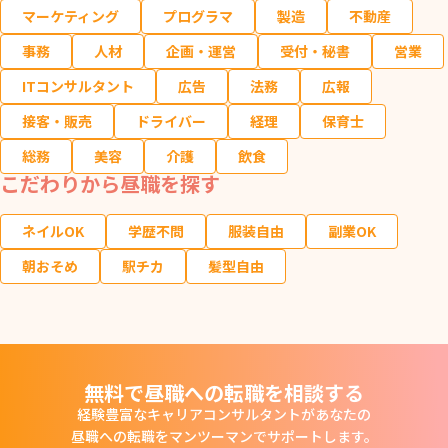
マーケティング
プログラマ
製造
不動産
事務
人材
企画・運営
受付・秘書
営業
ITコンサルタント
広告
法務
広報
接客・販売
ドライバー
経理
保育士
総務
美容
介護
飲食
こだわりから昼職を探す
ネイルOK
学歴不問
服装自由
副業OK
朝おそめ
駅チカ
髪型自由
無料で昼職への転職を相談する
経験豊富なキャリアコンサルタントがあなたの
昼職への転職をマンツーマンでサポートします。