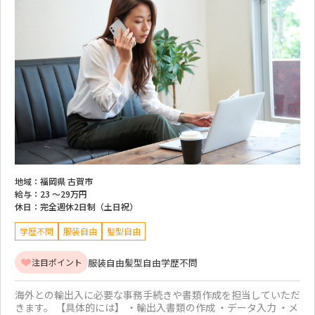
地域：
福岡県 古賀市
給与：
23 ～
29万円
休日：
完全週休2日制（土日祝）
学歴不問
服装自由
髪型自由
服装自由
髪型自由
学歴不問
注目ポイント
海外との輸出入に必要な事務手続きや書類作成を担当していただ
きます。 【具体的には】 ・輸出入書類の作成 ・データ入力 ・メ