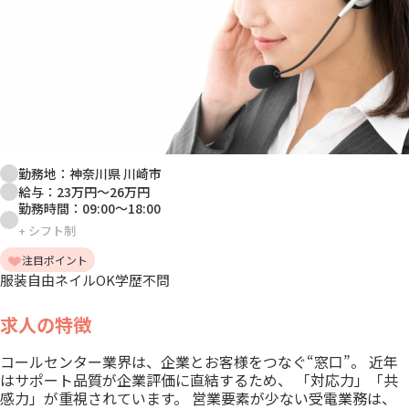
勤務地：
神奈川県 川崎市
給与：
23万円
～
26万円
勤務時間：
09:00
～
18:00
+
シフト制
注目ポイント
服装自由
ネイルOK
学歴不問
求人の特徴
コールセンター業界は、企業とお客様をつなぐ“窓口”。 近年
はサポート品質が企業評価に直結するため、 「対応力」「共
感力」が重視されています。 営業要素が少ない受電業務は、