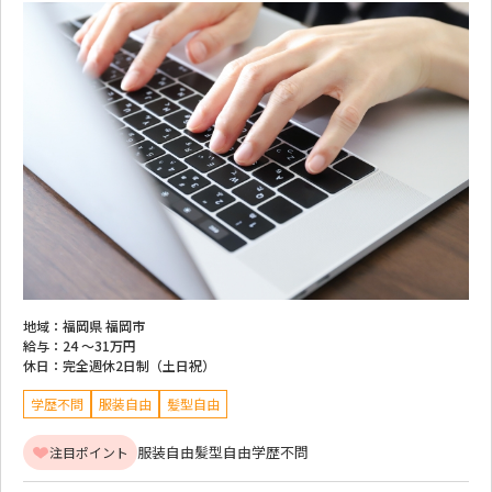
地域：
福岡県 福岡市
給与：
24 ～
31万円
休日：
完全週休2日制（土日祝）
学歴不問
服装自由
髪型自由
服装自由
髪型自由
学歴不問
注目ポイント