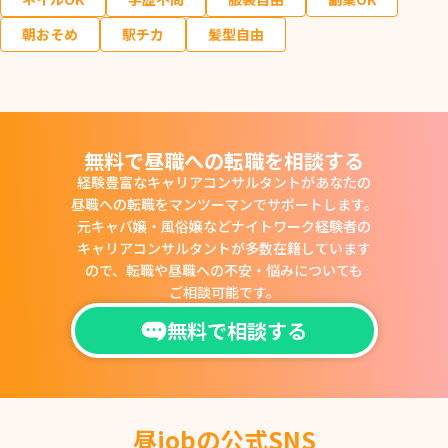
朝おそめ
駅チカ
髪型自由
無料で昼職への転職を相談する
経験豊富なキャリアコンサルタントがあなたの
昼職への転職をマンツーマンでサポートします。
元キャバ嬢・風俗嬢などナイトワーク経験者の
キャリアコンサルタントが多数在籍しています
ので、
転職や昼職への不安・悩みについても
ご相談可能です。
無料で相談する
昼jobの公式SNS