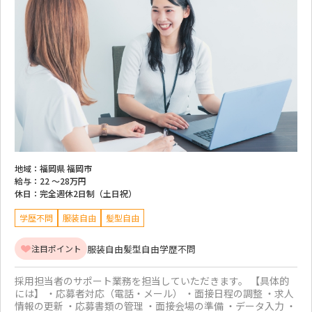
地域：
福岡県 福岡市
給与：
22 ～
28万円
休日：
完全週休2日制（土日祝）
学歴不問
服装自由
髪型自由
服装自由
髪型自由
学歴不問
注目ポイント
採用担当者のサポート業務を担当していただきます。 【具体的
には】 ・応募者対応（電話・メール） ・面接日程の調整 ・求人
情報の更新 ・応募書類の管理 ・面接会場の準備 ・データ入力 ・