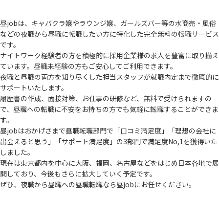
昼jobは、キャバクラ嬢やラウンジ嬢、ガールズバー等の水商売・風俗
などの夜職から
昼職に転職したい方に特化した完全無料の転職サービス
です。
ナイトワーク経験者の方を積極的に採用企業様の求人を豊富に取り揃え
ています。
昼職未経験の方もご安心してご利用できます。
夜職と昼職の両方を知り尽くした担当スタッフが就職内定まで徹底的に
サポートいたします。
履歴書の作成、面接対策、お仕事の研修など、無料で受けられますの
で、
昼職への転職に不安をお持ちの方でも気軽に転職することができま
す。
昼jobはおかげさまで昼職転職部門で「口コミ満足度」「理想の会社に
出会えると思う」
「サポート満足度」の3部門で満足度No,1を獲得いた
しました。
現在は東京都内を中心に大阪、福岡、名古屋などをはじめ日本各地で展
開しており、
今後もさらに拡大していく予定です。
ぜひ、夜職から昼職への昼職転職なら昼jobにお任せください。