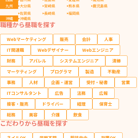
九州
大分県
宮崎県
熊本県
鹿児島県
佐賀県
長崎県
福岡県
沖縄
沖縄県
職種から昼職を探す
Webマーケティング
販売
会計
人事
IT関連職
Webデザイナー
Webエンジニア
財務
アパレル
システムエンジニア
清掃
マーケティング
プログラマ
製造
不動産
事務
人材
企画・運営
受付・秘書
営業
ITコンサルタント
広告
法務
広報
接客・販売
ドライバー
経理
保育士
総務
美容
介護
飲食
こだわりから昼職を探す
ネイルOK
学歴不問
服装自由
副業OK