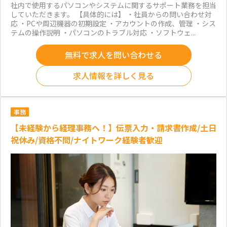
社内で使用するパソコンやシステムに関するサポート業務を担当
していただきます。 【具体的には】 ・社員からの問い合わせ対
応 ・PCや周辺機器の初期設定 ・アカウントの作成、管理 ・シス
テムの操作説明 ・パソコンのトラブル対応 ・ソフトウェ...
無料で求人を問い合わせる
求人情報を詳しく見る
事務
【未経験から経理事務へ！】伝票入力・請求書作成/土日
祝休み/資格不問/ナイトワーク経験者歓迎