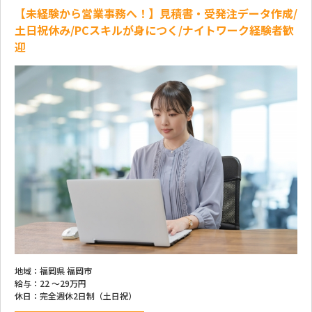
【未経験から営業事務へ！】見積書・受発注データ作成/
土日祝休み/PCスキルが身につく/ナイトワーク経験者歓
迎
地域：
福岡県 福岡市
給与：
22 ～
29万円
休日：
完全週休2日制（土日祝）