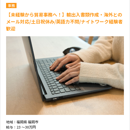
事務
【未経験から貿易事務へ！】輸出入書類作成・海外との
メール対応/土日祝休み/英語力不問/ナイトワーク経験者
歓迎
地域：
福岡県 福岡市
給与：
23 ～
30万円