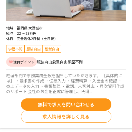
地域：
福岡県 大野城市
給与：
22 ～
29万円
休日：
完全週休2日制（土日祝）
学歴不問
服装自由
髪型自由
服装自由
髪型自由
学歴不問
注目ポイント
経理部門で事務業務全般を担当していただきます。 【具体的に
は】 ・請求書の作成 ・伝票入力 ・経費精算 ・入出金の確認 ・
売上データの入力 ・書類整理 ・電話、来客対応 ・月次資料作成
のサポート 会社のお金を正確に管理し、円滑...
無料で求人を問い合わせる
求人情報を詳しく見る