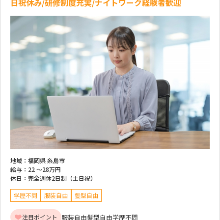
日祝休み/研修制度充実/ナイトワーク経験者歓迎
地域：
福岡県 糸島市
給与：
22 ～
28万円
休日：
完全週休2日制（土日祝）
学歴不問
服装自由
髪型自由
服装自由
髪型自由
学歴不問
注目ポイント