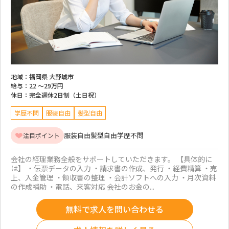
地域：
福岡県 大野城市
給与：
22 ～
29万円
休日：
完全週休2日制（土日祝）
学歴不問
服装自由
髪型自由
服装自由
髪型自由
学歴不問
注目ポイント
会社の経理業務全般をサポートしていただきます。 【具体的に
は】 ・伝票データの入力 ・請求書の作成、発行 ・経費精算 ・売
上、入金管理 ・領収書の整理 ・会計ソフトへの入力 ・月次資料
の作成補助 ・電話、来客対応 会社のお金の...
無料で求人を問い合わせる