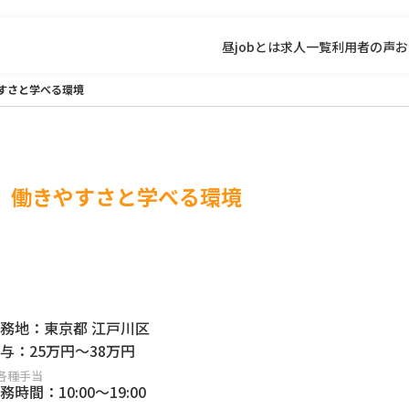
昼jobとは
求人一覧
利用者の声
お
すさと学べる環境
 働きやすさと学べる環境
務地：
東京都 江戸川区
与：
25万円
～
38万円
各種手当
務時間：
10:00
～
19:00