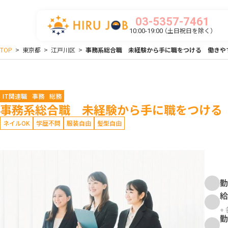
03-5357-7461
（土日祝日を除く）
10:00-19:00
TOP
>
東京都
>
江戸川区
>
事務系総合職 未経験から手に職をつける 働きや
IT関連職
事務
総務
事務系総合職 未経験から手に職をつける
ネイルOK
学歴不問
服装自由
髪型自由
勤
給
+
勤