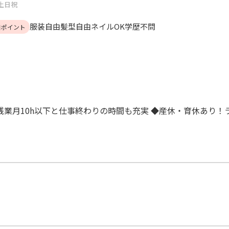
土日祝
服装自由
髪型自由
ネイルOK
学歴不問
目ポイント
残業月10h以下と仕事終わりの時間も充実 ◆産休・育休あり