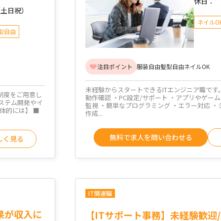
休日：
（土日祝）
ネイルO
型自由
注目ポイント
服装自由
髪型自由
ネイルOK
未経験からスタートできるITエンジニア職です
制度をご用意し
動作確認 ・PC設定/サポート ・アプリやゲー
システム開発やイ
監視 ・簡単なプログラミング ・エラー対応 ・
体的には】 ■
作成...
無料で求人を問い合わせる
しく見る
IT関連職
果が収入に
【ITサポート事務】未経験歓迎/