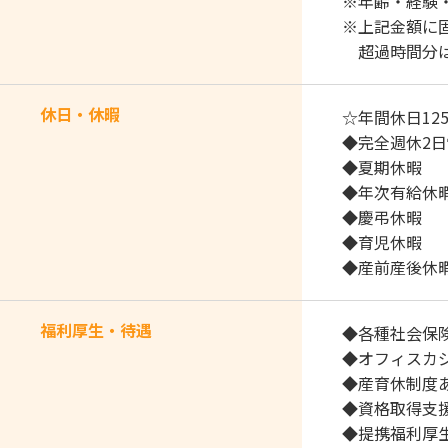
※年齢・経験
※上記金額に固
超過時間分は
休日・休暇
☆年間休日12
◆完全週休2
◆夏期休暇
◆年次有給休
◆慶弔休暇
◆育児休暇
◆産前産後休
福利厚生・待遇
◆各種社会保
◆オフィスカジ
◆産育休制度
◆資格取得支
◆提携福利厚