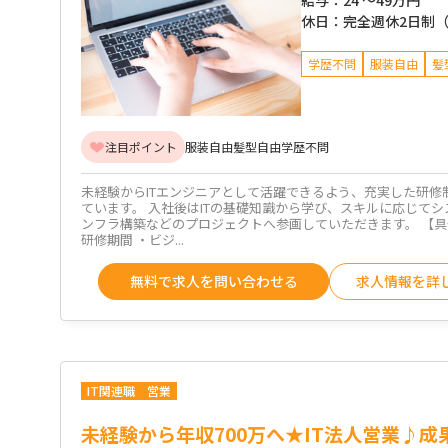
給与：
24 ～
49万円
休日：
完全週休2日制
学歴不問
服装自由
髪
注目ポイント
服装自由
髪型自由
学歴不問
未経験からITエンジニアとして活躍できるよう、充実した研修
ています。 入社後はITの基礎知識から学び、スキルに応じて
ンフラ構築などのプロジェクトへ参画していただきます。 【具
研修期間 ・ビジ...
無料で求人を問い合わせる
求人情報を詳
IT関連職
営業
未経験から年収700万へ★IT法人営業♪成