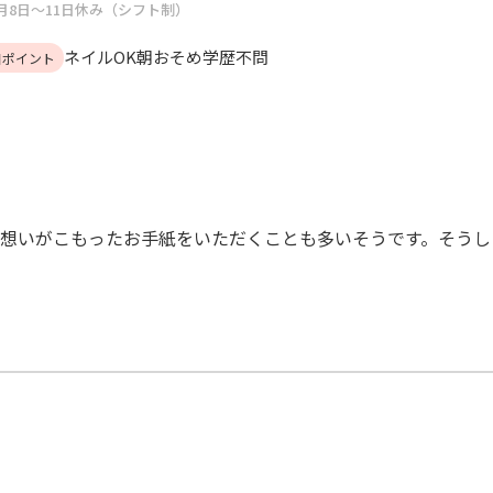
月8日～11日休み（シフト制）
ネイルOK
朝おそめ
学歴不問
目ポイント
想いがこもったお手紙をいただくことも多いそうです。そうし