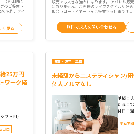
。 【具体的に
販売でも大きな強みになります。 アパレル販
グのご提案 ・
はありません。お客様のライフスタイルや好み
品の陳列、ディ
似合うコーディネートをご提案する仕事です...
無料で求人を問い合わせる
しく見る
接客・販売
美容
給25万円
未経験からエステティシャン/研
イトワーク経
個人ノルマなし
地域：
大
給与：
2
休日：
（シフト制）
学歴不問
型自由