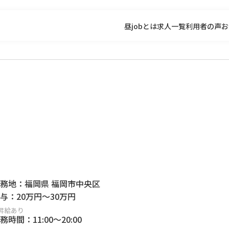
昼jobとは
求人一覧
利用者の声
お
務地：
福岡県 福岡市中央区
与：
20万円
～
30万円
昇給あり
務時間：
11:00
～
20:00