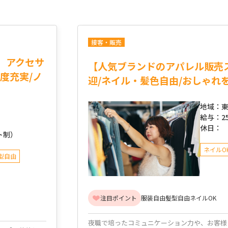
接客・販売
】アクセサ
【人気ブランドのアパレル販売
度充実/ノ
迎/ネイル・髪色自由/おしゃれ
地域：
東
給与：
2
休日：
ト制）
ネイルO
型自由
注目ポイント
服装自由
髪型自由
ネイルOK
夜職で培ったコミュニケーション力や、お客様