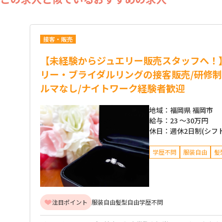
接客・販売
【未経験からジュエリー販売スタッフへ！
リー・ブライダルリングの接客販売/研修制
ルマなし/ナイトワーク経験者歓迎
地域：
福岡県 福岡市
給与：
23 ～
30万円
休日：
週休2日制(シフ
学歴不問
服装自由
髪
注目ポイント
服装自由
髪型自由
学歴不問