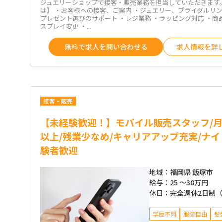
ジュエリーショップで接客・販売業務を担当していただきます
は】 ・お客様への接客、ご案内 ・ジュエリー、ブライダルリン
プレゼント選びのサポート ・レジ業務 ・ラッピング対応 ・商
スプレイ変更 ・...
無料で求人を問い合わせる
求人情報を詳
接客・販売
【未経験歓迎！】モバイル販売スタッフ/月
以上/残業少なめ/キャリアアップ充実/ナ
験者歓迎
地域：
福岡県 飯塚市
給与：
25 ～
38万円
休日：
完全週休2日制
学歴不問
服装自由
髪