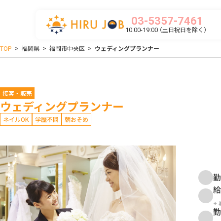
03-5357-7461
（土日祝日を除く）
10:00-19:00
TOP
>
福岡県
>
福岡市中央区
>
ウェディングプランナー
接客・販売
ウェディングプランナー
ネイルOK
学歴不問
朝おそめ
勤
給
+
勤