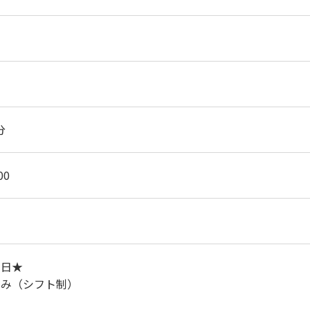
分
00
1日★
休み（シフト制）