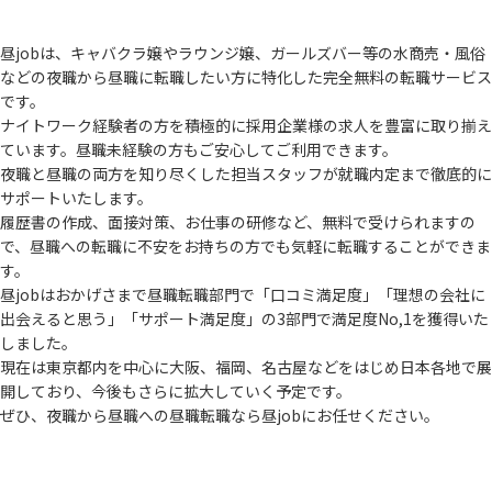
昼jobは、キャバクラ嬢やラウンジ嬢、ガールズバー等の水商売・風俗
などの夜職から
昼職に転職したい方に特化した完全無料の転職サービス
です。
ナイトワーク経験者の方を積極的に採用企業様の求人を豊富に取り揃え
ています。
昼職未経験の方もご安心してご利用できます。
夜職と昼職の両方を知り尽くした担当スタッフが就職内定まで徹底的に
サポートいたします。
履歴書の作成、面接対策、お仕事の研修など、無料で受けられますの
で、
昼職への転職に不安をお持ちの方でも気軽に転職することができま
す。
昼jobはおかげさまで昼職転職部門で「口コミ満足度」「理想の会社に
出会えると思う」
「サポート満足度」の3部門で満足度No,1を獲得いた
しました。
現在は東京都内を中心に大阪、福岡、名古屋などをはじめ日本各地で展
開しており、
今後もさらに拡大していく予定です。
ぜひ、夜職から昼職への昼職転職なら昼jobにお任せください。