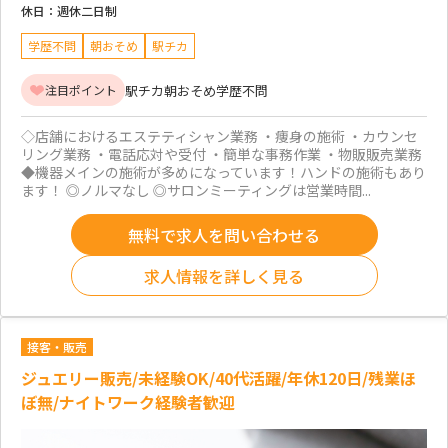
休日：
週休二日制
学歴不問
朝おそめ
駅チカ
駅チカ
朝おそめ
学歴不問
注目ポイント
◇店舗におけるエステティシャン業務 ・痩身の施術 ・カウンセ
リング業務 ・電話応対や受付 ・簡単な事務作業 ・物販販売業務
◆機器メインの施術が多めになっています！ハンドの施術もあり
ます！ ◎ノルマなし ◎サロンミーティングは営業時間...
無料で求人を問い合わせる
求人情報を詳しく見る
接客・販売
ジュエリー販売/未経験OK/40代活躍/年休120日/残業ほ
ぼ無/ナイトワーク経験者歓迎