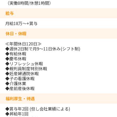
（実働8時間/休憩1時間）
給与
月給18万～+賞与
休日・休暇
≪年間休日120日≫
◆週休2日制で月9～11日休み(シフト制)
◆有給休暇
◆慶弔休暇
◆リフレッシュ休暇
◆裁判員制度特別休暇
◆妊産婦通院休暇
◆子の看護休暇
◆介護休業
◆産前産後休暇
福利厚生・待遇
◆賞与年2回 (但し会社業績による)
◆昇給年1回