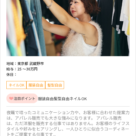
地域：
東京都 武蔵野市
給与：
25 ～
30万円
休日：
ネイルOK
服装自由
髪型自由
服装自由
髪型自由
ネイルOK
注目ポイント
夜職で培ったコミュニケーション力や、お客様に合わせた提案力
は、アパレル販売でも大きな強みになります。 アパレル販売
は、ただ洋服を販売する仕事ではありません。お客様のライフス
タイルや好みをヒアリングし、一人ひとりに似合うコーディネー
トをご提案する仕事です...