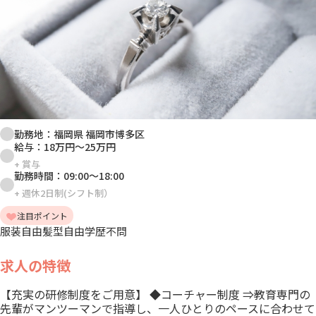
勤務地：
福岡県 福岡市博多区
給与：
18万円
～
25万円
+
賞与
勤務時間：
09:00
～
18:00
+
週休2日制(シフト制）
注目ポイント
服装自由
髪型自由
学歴不問
求人の特徴
【充実の研修制度をご用意】 ◆コーチャー制度 ⇒教育専門の
先輩がマンツーマンで指導し、一人ひとりのペースに合わせて