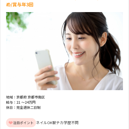
め/賞与年3回
地域：
京都府 京都市南区
給与：
21 ～
24万円
休日：
完全週休二日制
ネイルOK
駅チカ
学歴不問
注目ポイント