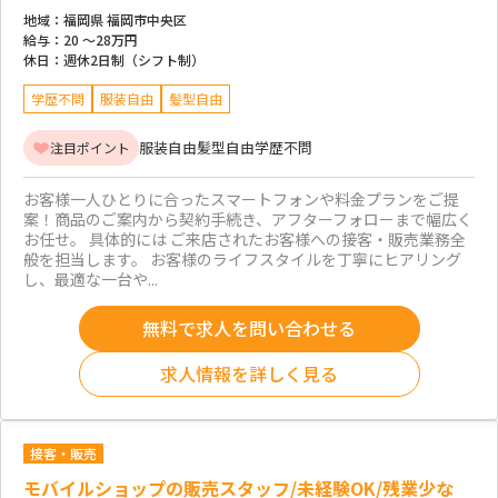
地域：
福岡県 福岡市中央区
給与：
20 ～
28万円
休日：
週休2日制（シフト制）
学歴不問
服装自由
髪型自由
服装自由
髪型自由
学歴不問
注目ポイント
お客様一人ひとりに合ったスマートフォンや料金プランをご提
案！商品のご案内から契約手続き、アフターフォローまで幅広く
お任せ。 具体的には ご来店されたお客様への接客・販売業務全
般を担当します。 お客様のライフスタイルを丁寧にヒアリング
し、最適な一台や...
無料で求人を問い合わせる
求人情報を詳しく見る
接客・販売
モバイルショップの販売スタッフ/未経験OK/残業少な