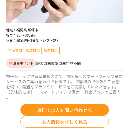
地域：
福岡県 飯塚市
給与：
25 ～
38万円
休日：
完全週休2日制（シフト制）
学歴不問
服装自由
髪型自由
服装自由
髪型自由
学歴不問
注目ポイント
携帯ショップや家電量販店にて、お客様へスマートフォンや通信
サービスのご案内を行うお仕事です。 お客様のお悩みやご要望
を伺い、最適なプランやサービスをご提案していただきます。
【具体的には】 ・スマートフォンの販売 ・料金プランのご案内
...
無料で求人を問い合わせる
求人情報を詳しく見る