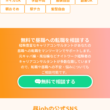
ネイルOK
学歴不問
服装自由
副業OK
朝おそめ
駅チカ
髪型自由
無料で昼職への転職を相談する
経験豊富なキャリアコンサルタントがあなたの
昼職への転職をマンツーマンでサポートします。
元キャバ嬢・風俗嬢などナイトワーク経験者の
キャリアコンサルタントが多数在籍しています
ので、
転職や昼職への不安・悩みについても
ご相談可能です。
無料で相談する
昼jobの公式SNS