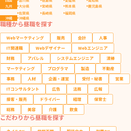
四国
香川県
徳島県
愛媛県
高知県
九州
大分県
宮崎県
熊本県
鹿児島県
佐賀県
長崎県
福岡県
沖縄
沖縄県
職種から昼職を探す
Webマーケティング
販売
会計
人事
IT関連職
Webデザイナー
Webエンジニア
財務
アパレル
システムエンジニア
清掃
マーケティング
プログラマ
製造
不動産
事務
人材
企画・運営
受付・秘書
営業
ITコンサルタント
広告
法務
広報
接客・販売
ドライバー
経理
保育士
総務
美容
介護
飲食
こだわりから昼職を探す