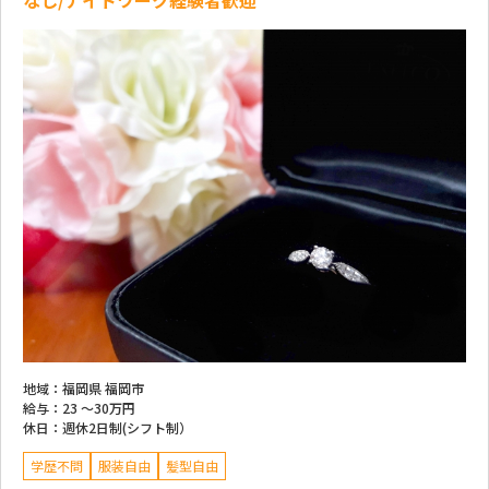
なし/ナイトワーク経験者歓迎
地域：
福岡県 福岡市
給与：
23 ～
30万円
休日：
週休2日制(シフト制）
学歴不問
服装自由
髪型自由