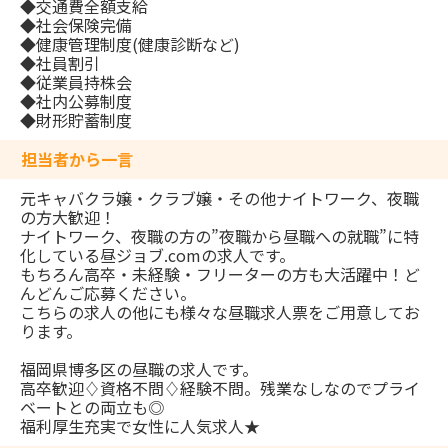
◆交通費全額支給
◆社会保険完備
◆健康管理制度(健康診断など)
◆社員割引
◆従業員持株会
◆社内公募制度
◆財形貯蓄制度
担当者から一言
元キャバクラ嬢・クラブ嬢・その他ナイトワーク、夜職
の方大歓迎！
ナイトワーク、夜職の方の”夜職から昼職への就職”に特
化している昼ジョブ.comの求人です。
もちろん高卒・未経験・フリーターの方も大活躍中！ど
んどんご応募ください。
こちらの求人の他にも様々な昼職求人票をご用意してお
ります。
福岡県博多区の昼職の求人です。
高卒歓迎♢資格不問♢経験不問。残業なしなのでプライ
ベートとの両立も◎
福利厚生充実で女性に人気求人★