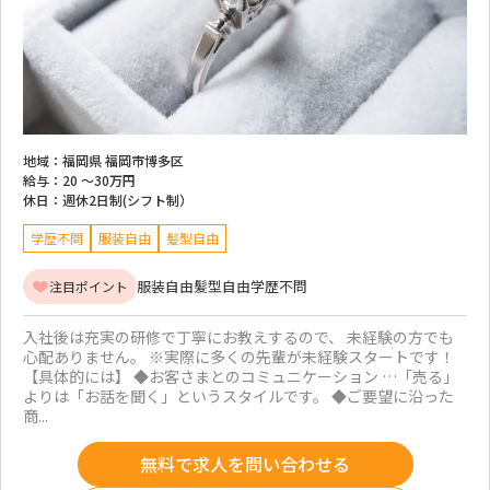
地域：
福岡県 福岡市博多区
給与：
20 ～
30万円
休日：
週休2日制(シフト制）
学歴不問
服装自由
髪型自由
服装自由
髪型自由
学歴不問
注目ポイント
入社後は充実の研修で丁寧にお教えするので、 未経験の方でも
心配ありません。 ※実際に多くの先輩が未経験スタートです！
【具体的には】 ◆お客さまとのコミュニケーション …「売る」
よりは「お話を聞く」というスタイルです。 ◆ご要望に沿った
商...
無料で求人を問い合わせる