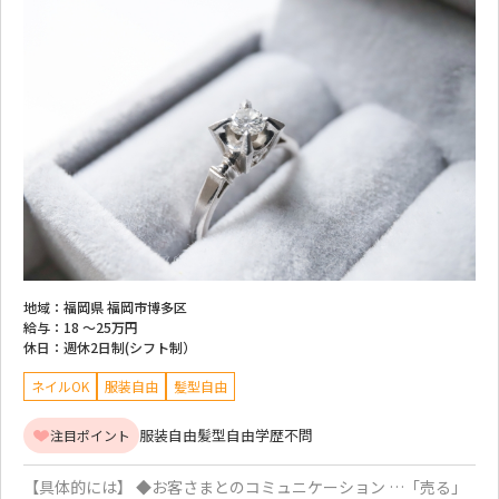
地域：
福岡県 福岡市博多区
給与：
18 ～
25万円
休日：
週休2日制(シフト制）
ネイルOK
服装自由
髪型自由
服装自由
髪型自由
学歴不問
注目ポイント
【具体的には】 ◆お客さまとのコミュニケーション …「売る」