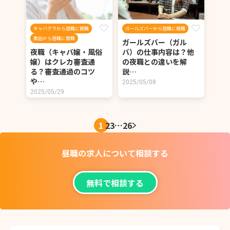
キャバクラから昼職に就職
ガールズバーから昼職に就職
風俗から昼職に就職
ガールズバー（ガル
夜職（キャバ嬢・風俗
バ）の仕事内容は？他
嬢）はクレカ審査通
の夜職との違いを解
る？審査通過のコツ
説…
や…
2025/05/08
2025/05/29
1
2
3
…
26
昼職の求人について
相談する
無料で相談する