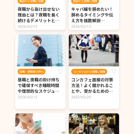
風俗から昼職に就職
風俗から昼職に就職
夜職から抜け出せない
キャバ嬢を辞めたい！
理由とは？夜職を長く
辞めるタイミングや伝
続けるデメリットと…
え方を複数解説…
2026/02/12
2026/02/12
昼職・夜職掛け持ち
コンカフェから昼職に就職
昼職と夜職の掛け持ち
コンカフェ面接の対策
で確保すべき睡眠時間
方法！よく聞かれるこ
や理想的なスケジュ…
とや、受かるための…
2026/02/12
2025/05/29