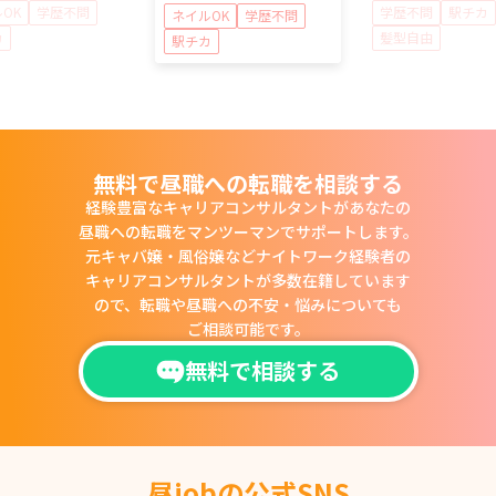
OK
学歴不問
学歴不問
駅チカ
ネイルOK
学歴不問
カ
髪型自由
駅チカ
無料で昼職への転職を相談する
経験豊富なキャリアコンサルタントがあなたの
昼職への転職をマンツーマンでサポートします。
元キャバ嬢・風俗嬢などナイトワーク経験者の
キャリアコンサルタントが多数在籍しています
ので、
転職や昼職への不安・悩みについても
ご相談可能です。
無料で相談する
昼jobの公式SNS