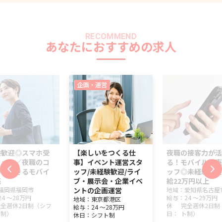
RECOMMEND
あなたにおすすめの求人
企画・運営
験歓迎◎スマホ受
【楽しいをつくる仕
夜職の接客力が活
タッフ／夜職のコ
事】イベント運営スタ
る！モバイル販売
力が活きるモバイ
ッフ/未経験歓迎/ライ
ッフ◎未経験歓迎
売
ブ・展示会・企業イベ
給22万円以上
福岡県
福岡市
ントの企画運営
地域：
愛知県
名古屋
24 ～
28万円
給与：
24 ～
29万円
地域：
東京都
港区
完全週休2日制（シフ
休
完全週休2日制
給与：
24 ～
28万円
ト制）
日：
ト制）
休日：
シフト制