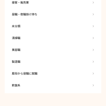
接客・販売業
昼職・夜職掛け持ち
未分類
清掃職
美容職
製造職
風俗から昼職に就職
飲食系