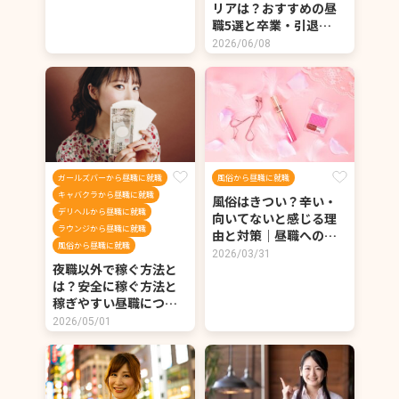
リアは？おすすめの昼
職5選と卒業・引退…
2026/06/08
ガールズバーから昼職に就職
風俗から昼職に就職
キャバクラから昼職に就職
風俗はきつい？辛い・
デリヘルから昼職に就職
向いてないと感じる理
ラウンジから昼職に就職
由と対策｜昼職への…
風俗から昼職に就職
2026/03/31
夜職以外で稼ぐ方法と
は？安全に稼ぐ方法と
稼ぎやすい昼職につ…
2026/05/01