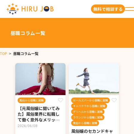
無料で相談する
昼職コラム一覧
TOP
>
昼職コラム一覧
風俗から昼職に就職
ガールズバーから昼職に就職
キャバクラから昼職に就職
【元風俗嬢に聞いてみ
デリヘルから昼職に就職
た】風俗業界に転職し
ラウンジから昼職に就職
て働く意外なメリッ…
風俗から昼職に就職
2026/06/08
風俗嬢のセカンドキャ