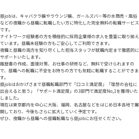
昼jobは、キャバクラ嬢やラウンジ嬢、ガールズバー等の水商売・風俗
などの夜職から
昼職に転職したい方に特化した完全無料の転職サービス
です。
ナイトワーク経験者の方を積極的に採用企業様の求人を豊富に取り揃え
ています。
昼職未経験の方もご安心してご利用できます。
夜職と昼職の両方を知り尽くした担当スタッフが就職内定まで徹底的に
サポートいたします。
履歴書の作成、面接対策、お仕事の研修など、無料で受けられますの
で、
昼職への転職に不安をお持ちの方でも気軽に転職することができま
す。
昼jobはおかげさまで昼職転職部門で「口コミ満足度」「理想の会社に
出会えると思う」
「サポート満足度」の3部門で満足度No,1を獲得いた
しました。
現在は東京都内を中心に大阪、福岡、名古屋などをはじめ日本各地で展
開しており、
今後もさらに拡大していく予定です。
ぜひ、夜職から昼職への昼職転職なら昼jobにお任せください。