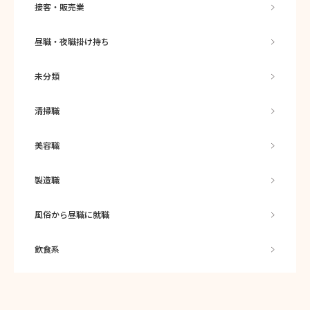
接客・販売業
昼職・夜職掛け持ち
未分類
清掃職
美容職
製造職
風俗から昼職に就職
飲食系