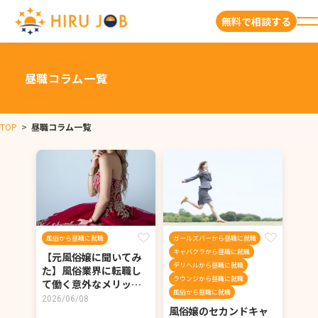
無料で相談する
昼職コラム一覧
TOP
>
昼職コラム一覧
風俗から昼職に就職
ガールズバーから昼職に就職
キャバクラから昼職に就職
【元風俗嬢に聞いてみ
デリヘルから昼職に就職
た】風俗業界に転職し
ラウンジから昼職に就職
て働く意外なメリッ…
風俗から昼職に就職
2026/06/08
風俗嬢のセカンドキャ