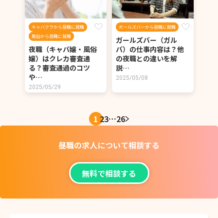
キャバクラから昼職に就職
ガールズバーから昼職に就職
風俗から昼職に就職
ガールズバー（ガル
夜職（キャバ嬢・風俗
バ）の仕事内容は？他
嬢）はクレカ審査通
の夜職との違いを解
る？審査通過のコツ
説…
や…
2025/05/08
2025/05/29
1
2
3
…
26
昼職の求人について
相談する
無料で相談する