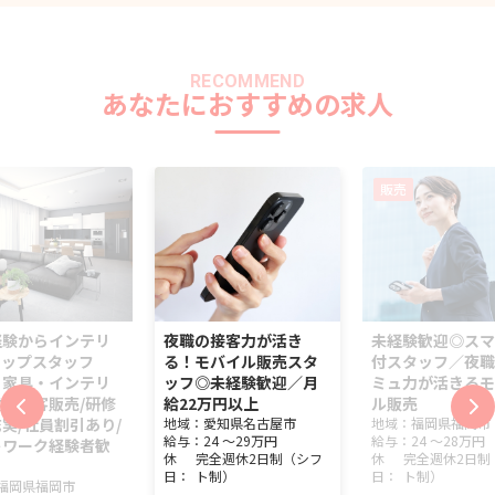
RECOMMEND
あなたにおすすめの求人
販売
経験からインテリ
夜職の接客力が活き
未経験歓迎◎スマ
ョップスタッフ
る！モバイル販売スタ
付スタッフ／夜職
】家具・インテリ
ッフ◎未経験歓迎／月
ミュ力が活きるモ
の接客販売/研修
給22万円以上
ル販売
実/社員割引あり/
地域：
愛知県
名古屋市
地域：
福岡県
福岡市
給与：
24 ～
29万円
給与：
24 ～
28万円
トワーク経験者歓
休
完全週休2日制（シフ
休
完全週休2日制
日：
ト制）
日：
ト制）
福岡県
福岡市