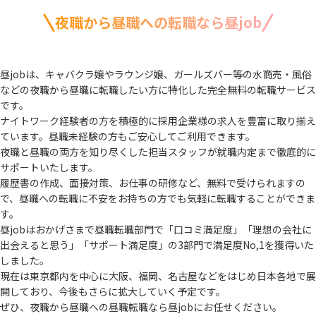
夜職から昼職への転職なら昼job
昼jobは、キャバクラ嬢やラウンジ嬢、ガールズバー等の水商売・風俗
などの夜職から
昼職に転職したい方に特化した完全無料の転職サービス
です。
ナイトワーク経験者の方を積極的に採用企業様の求人を豊富に取り揃え
ています。
昼職未経験の方もご安心してご利用できます。
夜職と昼職の両方を知り尽くした担当スタッフが就職内定まで徹底的に
サポートいたします。
履歴書の作成、面接対策、お仕事の研修など、無料で受けられますの
で、
昼職への転職に不安をお持ちの方でも気軽に転職することができま
す。
昼jobはおかげさまで昼職転職部門で「口コミ満足度」「理想の会社に
出会えると思う」
「サポート満足度」の3部門で満足度No,1を獲得いた
しました。
現在は東京都内を中心に大阪、福岡、名古屋などをはじめ日本各地で展
開しており、
今後もさらに拡大していく予定です。
ぜひ、夜職から昼職への昼職転職なら昼jobにお任せください。