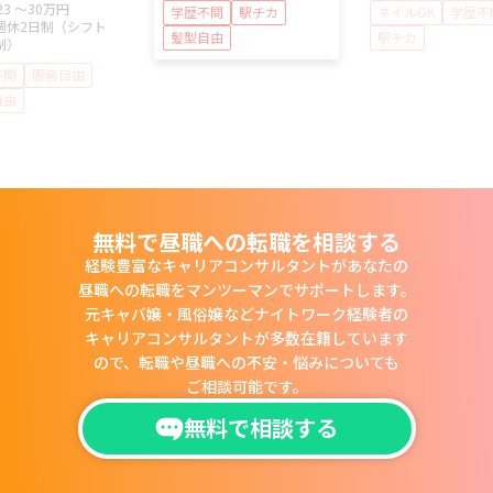
23 ～
30万円
学歴不問
駅チカ
ネイルOK
学歴不
週休2日制（シフト
髪型自由
駅チカ
制）
不問
服装自由
自由
無料で昼職への転職を相談する
経験豊富なキャリアコンサルタントがあなたの
昼職への転職をマンツーマンでサポートします。
元キャバ嬢・風俗嬢などナイトワーク経験者の
キャリアコンサルタントが多数在籍しています
ので、
転職や昼職への不安・悩みについても
ご相談可能です。
無料で相談する