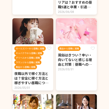
リアは？おすすめの昼
職5選と卒業・引退…
2026/06/08
ガールズバーから昼職に就職
風俗から昼職に就職
キャバクラから昼職に就職
風俗はきつい？辛い・
デリヘルから昼職に就職
向いてないと感じる理
ラウンジから昼職に就職
由と対策｜昼職への…
風俗から昼職に就職
2026/03/31
夜職以外で稼ぐ方法と
は？安全に稼ぐ方法と
稼ぎやすい昼職につ…
2026/05/01