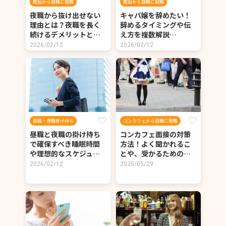
風俗から昼職に就職
風俗から昼職に就職
夜職から抜け出せない
キャバ嬢を辞めたい！
理由とは？夜職を長く
辞めるタイミングや伝
続けるデメリットと…
え方を複数解説…
2026/02/12
2026/02/12
昼職・夜職掛け持ち
コンカフェから昼職に就職
昼職と夜職の掛け持ち
コンカフェ面接の対策
で確保すべき睡眠時間
方法！よく聞かれるこ
や理想的なスケジュ…
とや、受かるための…
2026/02/12
2025/05/29