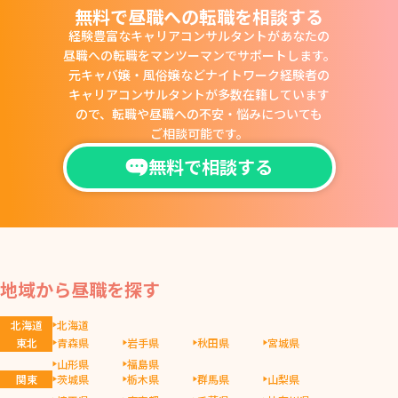
無料で昼職への転職を相談する
経験豊富なキャリアコンサルタントがあなたの
昼職への転職をマンツーマンでサポートします。
元キャバ嬢・風俗嬢などナイトワーク経験者の
キャリアコンサルタントが多数在籍しています
ので、
転職や昼職への不安・悩みについても
ご相談可能です。
無料で相談する
地域から昼職を探す
北海道
北海道
東北
青森県
岩手県
秋田県
宮城県
山形県
福島県
関東
茨城県
栃木県
群馬県
山梨県