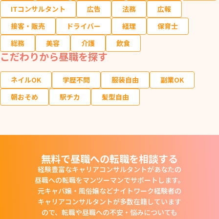
ITコンサルタント
広告
法務
広報
接客・販売
ドライバー
経理
保育士
総務
美容
介護
飲食
こだわりから昼職を探す
ネイルOK
学歴不問
服装自由
副業OK
朝おそめ
駅チカ
髪型自由
無料で昼職への転職を相談する
経験豊富なキャリアコンサルタントがあなたの
昼職への転職をマンツーマンでサポートします。
元キャバ嬢・風俗嬢などナイトワーク経験者の
キャリアコンサルタントが多数在籍しています
ので、
転職や昼職への不安・悩みについても