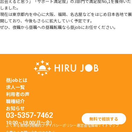
出会えると思う」
「サポート満足度」の3部門で満足度No,1を獲得いた
しました。
現在は東京都内を中心に大阪、福岡、名古屋などをはじめ日本各地で展
開しており、
今後もさらに拡大していく予定です。
ぜひ、夜職から昼職への昼職転職なら昼jobにお任せください。
昼jobとは
求人一覧
利用者の声
職種紹介
お知らせ
03-5357-7462
無料で相談する
(月〜金)
10:00～19:00
よくある質問
利用規約
プライバシーポリシー
運営会社情報
サイトマップ