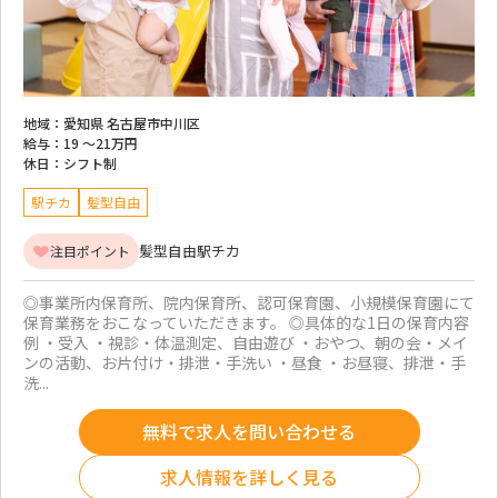
地域：
愛知県 名古屋市中川区
給与：
19 ～
21万円
休日：
シフト制
駅チカ
髪型自由
髪型自由
駅チカ
注目ポイント
◎事業所内保育所、院内保育所、認可保育園、小規模保育園にて
保育業務をおこなっていただきます。 ◎具体的な1日の保育内容
例 ・受入 ・視診・体温測定、自由遊び ・おやつ、朝の会・メイ
ンの活動、お片付け・排泄・手洗い ・昼食 ・お昼寝、排泄・手
洗...
無料で求人を問い合わせる
求人情報を詳しく見る