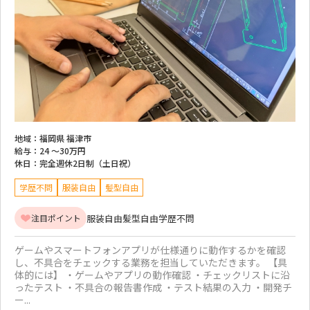
地域：
福岡県 福津市
給与：
24 ～
30万円
休日：
完全週休2日制（土日祝）
学歴不問
服装自由
髪型自由
服装自由
髪型自由
学歴不問
注目ポイント
ゲームやスマートフォンアプリが仕様通りに動作するかを確認
し、不具合をチェックする業務を担当していただきます。 【具
体的には】 ・ゲームやアプリの動作確認 ・チェックリストに沿
ったテスト ・不具合の報告書作成 ・テスト結果の入力 ・開発チ
ー...