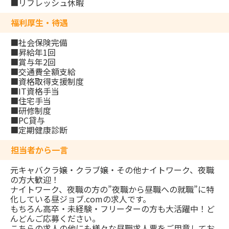
■リフレッシュ休暇
福利厚生・待遇
■社会保険完備
■昇給年1回
■賞与年2回
■交通費全額支給
■資格取得支援制度
■IT資格手当
■住宅手当
■研修制度
■PC貸与
■定期健康診断
担当者から一言
元キャバクラ嬢・クラブ嬢・その他ナイトワーク、夜職
の方大歓迎！
ナイトワーク、夜職の方の”夜職から昼職への就職”に特
化している昼ジョブ.comの求人です。
もちろん高卒・未経験・フリーターの方も大活躍中！ど
んどんご応募ください。
こちらの求人の他にも様々な昼職求人票をご用意してお