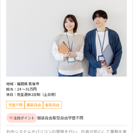
地域：
福岡県 筑後市
給与：
24 ～
31万円
休日：
完全週休2日制（土日祝）
学歴不問
服装自由
髪型自由
服装自由
髪型自由
学歴不問
注目ポイント
社内システムやパソコンの管理を行い、社員が安心して業務を進