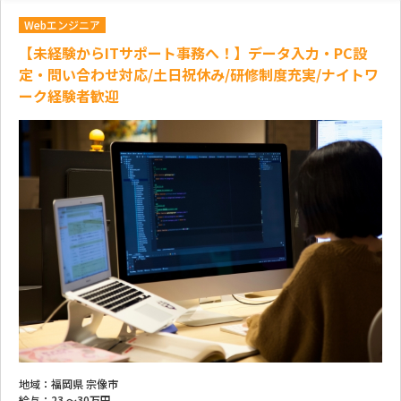
Webエンジニア
【未経験からITサポート事務へ！】データ入力・PC設
定・問い合わせ対応/土日祝休み/研修制度充実/ナイトワ
ーク経験者歓迎
地域：
福岡県 宗像市
給与：
23 ～
30万円