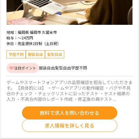
地域：
福岡県 福岡市 久留米市
給与：
～
24万円
休日：
完全週休2日制（土日祝）
学歴不問
服装自由
髪型自由
服装自由
髪型自由
学歴不問
注目ポイント
ゲームやスマートフォンアプリの品質確認を担当していただきま
す。 【具体的には】 ・ゲームやアプリの動作確認 ・バグや不具
合のチェック ・チェックリストに沿ったテスト ・テスト結果の
入力 ・不具合内容のレポート作成 ・修正後の再テスト ...
無料で求人を問い合わせる
求人情報を詳しく見る