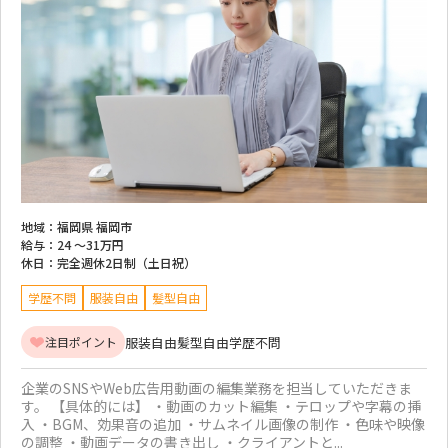
地域：
福岡県 福岡市
給与：
24 ～
31万円
休日：
完全週休2日制（土日祝）
学歴不問
服装自由
髪型自由
服装自由
髪型自由
学歴不問
注目ポイント
企業のSNSやWeb広告用動画の編集業務を担当していただきま
す。 【具体的には】 ・動画のカット編集 ・テロップや字幕の挿
入 ・BGM、効果音の追加 ・サムネイル画像の制作 ・色味や映像
の調整 ・動画データの書き出し ・クライアントと...