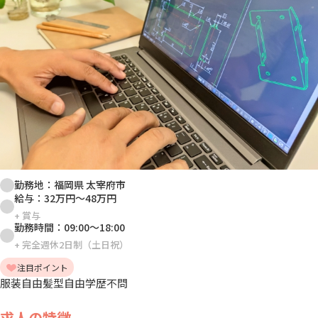
勤務地：
福岡県 太宰府市
給与：
32万円
～
48万円
+
賞与
勤務時間：
09:00
～
18:00
+
完全週休2日制（土日祝）
注目ポイント
服装自由
髪型自由
学歴不問
求人の特徴