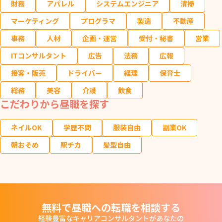
財務
アパレル
システムエンジニア
清掃
マーケティング
プログラマ
製造
不動産
事務
人材
企画・運営
受付・秘書
営業
ITコンサルタント
広告
法務
広報
接客・販売
ドライバー
経理
保育士
総務
美容
介護
飲食
こだわりから昼職を探す
ネイルOK
学歴不問
服装自由
副業OK
朝おそめ
駅チカ
髪型自由
無料で昼職への転職を相談する
経験豊富なキャリアコンサルタントがあなたの