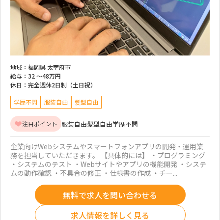
地域：
福岡県 太宰府市
給与：
32 ～
48万円
休日：
完全週休2日制（土日祝）
学歴不問
服装自由
髪型自由
服装自由
髪型自由
学歴不問
注目ポイント
企業向けWebシステムやスマートフォンアプリの開発・運用業
務を担当していただきます。 【具体的には】 ・プログラミング
・システムのテスト ・Webサイトやアプリの機能開発 ・システ
ムの動作確認 ・不具合の修正 ・仕様書の作成 ・チー...
無料で求人を問い合わせる
求人情報を詳しく見る