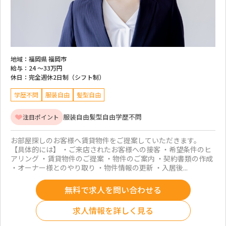
地域：
福岡県 福岡市
給与：
24 ～
33万円
休日：
完全週休2日制（シフト制）
学歴不問
服装自由
髪型自由
服装自由
髪型自由
学歴不問
注目ポイント
お部屋探しのお客様へ賃貸物件をご提案していただきます。
【具体的には】 ・ご来店されたお客様への接客 ・希望条件のヒ
アリング ・賃貸物件のご提案 ・物件のご案内 ・契約書類の作成
・オーナー様とのやり取り ・物件情報の更新 ・入居後...
無料で求人を問い合わせる
求人情報を詳しく見る