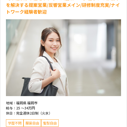
を解決する提案営業/反響営業メイン/研修制度充実/ナイ
トワーク経験者歓迎
地域：
福岡県 福岡市
給与：
25 ～
34万円
休日：
完全週休2日制（火水）
学歴不問
服装自由
髪型自由