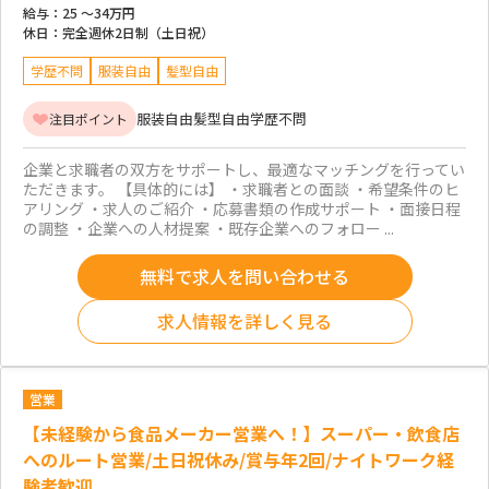
給与：
25 ～
34万円
休日：
完全週休2日制（土日祝）
学歴不問
服装自由
髪型自由
服装自由
髪型自由
学歴不問
注目ポイント
企業と求職者の双方をサポートし、最適なマッチングを行ってい
ただきます。 【具体的には】 ・求職者との面談 ・希望条件のヒ
アリング ・求人のご紹介 ・応募書類の作成サポート ・面接日程
の調整 ・企業への人材提案 ・既存企業へのフォロー ...
無料で求人を問い合わせる
求人情報を詳しく見る
営業
【未経験から食品メーカー営業へ！】スーパー・飲食店
へのルート営業/土日祝休み/賞与年2回/ナイトワーク経
験者歓迎