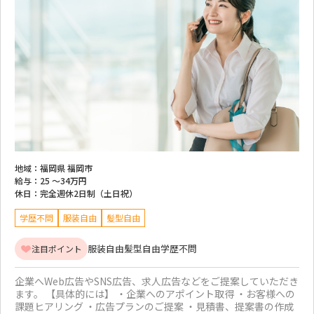
地域：
福岡県 福岡市
給与：
25 ～
34万円
休日：
完全週休2日制（土日祝）
学歴不問
服装自由
髪型自由
服装自由
髪型自由
学歴不問
注目ポイント
企業へWeb広告やSNS広告、求人広告などをご提案していただき
ます。 【具体的には】 ・企業へのアポイント取得 ・お客様への
課題ヒアリング ・広告プランのご提案 ・見積書、提案書の作成