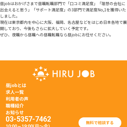
昼jobはおかげさまで昼職転職部門で「口コミ満足度」「理想の会社に
出会えると思う」
「サポート満足度」の3部門で満足度No,1を獲得いた
しました。
現在は東京都内を中心に大阪、福岡、名古屋などをはじめ日本各地で展
開しており、
今後もさらに拡大していく予定です。
ぜひ、夜職から昼職への昼職転職なら昼jobにお任せください。
昼jobとは
求人一覧
利用者の声
職種紹介
お知らせ
03-5357-7462
無料で相談する
(月〜金)
10:00～19:00