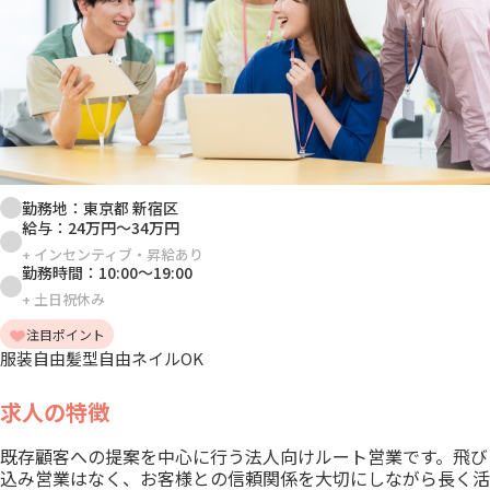
勤務地：
東京都 新宿区
給与：
24万円
～
34万円
+
インセンティブ・昇給あり
勤務時間：
10:00
～
19:00
+
土日祝休み
注目ポイント
服装自由
髪型自由
ネイルOK
求人の特徴
既存顧客への提案を中心に行う法人向けルート営業です。飛び
込み営業はなく、お客様との信頼関係を大切にしながら長く活