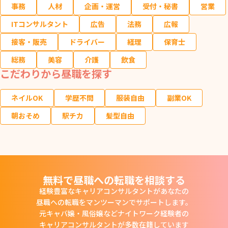
事務
人材
企画・運営
受付・秘書
営業
ITコンサルタント
広告
法務
広報
接客・販売
ドライバー
経理
保育士
総務
美容
介護
飲食
こだわりから昼職を探す
ネイルOK
学歴不問
服装自由
副業OK
朝おそめ
駅チカ
髪型自由
無料で昼職への転職を相談する
経験豊富なキャリアコンサルタントがあなたの
昼職への転職をマンツーマンでサポートします。
元キャバ嬢・風俗嬢などナイトワーク経験者の
キャリアコンサルタントが多数在籍しています