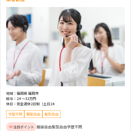
地域：
福岡県 福岡市
給与：
24 ～
32万円
休日：
完全週休2日制（土日24
学歴不問
服装自由
髪型自由
服装自由
髪型自由
学歴不問
注目ポイント