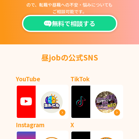
ので、
転職や昼職への不安・悩みについても
ご相談可能です。
無料で相談する
昼jobの公式SNS
YouTube
TikTok
Instagram
X