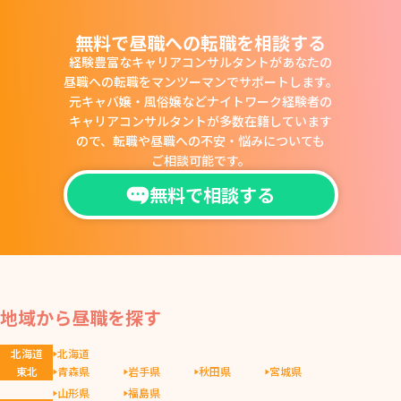
無料で昼職への転職を相談する
経験豊富なキャリアコンサルタントがあなたの
昼職への転職をマンツーマンでサポートします。
元キャバ嬢・風俗嬢などナイトワーク経験者の
キャリアコンサルタントが多数在籍しています
ので、
転職や昼職への不安・悩みについても
ご相談可能です。
無料で相談する
地域から昼職を探す
北海道
北海道
東北
青森県
岩手県
秋田県
宮城県
山形県
福島県