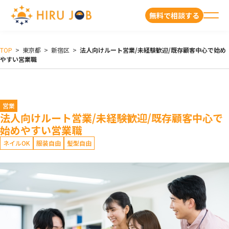
無料で相談する
TOP
>
東京都
>
新宿区
>
法人向けルート営業/未経験歓迎/既存顧客中心で始め
やすい営業職
営業
法人向けルート営業/未経験歓迎/既存顧客中心で
始めやすい営業職
ネイルOK
服装自由
髪型自由