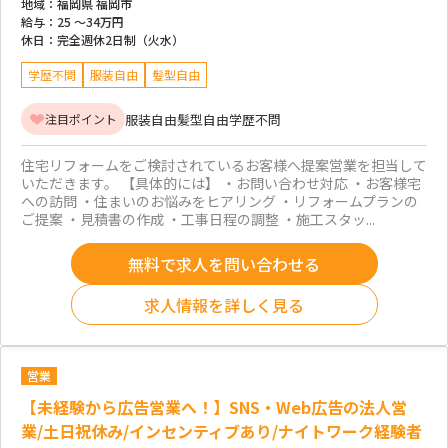
地域：
福岡県 福岡市
給与：
25 ～
34万円
休日：
完全週休2日制（火水）
学歴不問
服装自由
髪型自由
服装自由
髪型自由
学歴不問
注目ポイント
住宅リフォームをご検討されているお客様へ提案営業を担当して
いただきます。 【具体的には】 ・お問い合わせ対応 ・お客様宅
への訪問 ・住まいのお悩みをヒアリング ・リフォームプランの
ご提案 ・見積書の作成 ・工事日程の調整 ・施工スタッ...
無料で求人を問い合わせる
求人情報を詳しく見る
営業
【未経験から広告営業へ！】SNS・Web広告の法人営
業/土日祝休み/インセンティブあり/ナイトワーク経験者