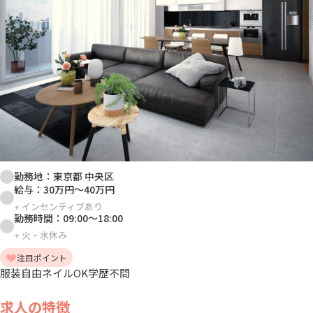
勤務地：
東京都 中央区
給与：
30万円
～
40万円
+
インセンティブあり
勤務時間：
09:00
～
18:00
+
火・水休み
注目ポイント
服装自由
ネイルOK
学歴不問
求人の特徴