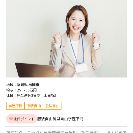
地域：
福岡県 福岡市
給与：
25 ～
30万円
休日：
完全週休2日制（土日祝）
学歴不問
服装自由
髪型自由
服装自由
髪型自由
学歴不問
注目ポイント
病院やクリニックへ医療機器や医療用品をご提案し、導入からア