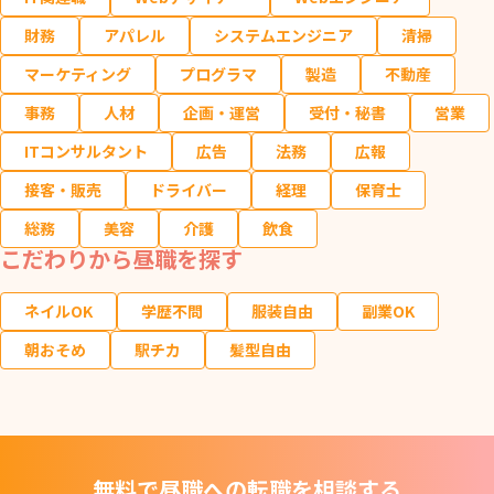
財務
アパレル
システムエンジニア
清掃
マーケティング
プログラマ
製造
不動産
事務
人材
企画・運営
受付・秘書
営業
ITコンサルタント
広告
法務
広報
接客・販売
ドライバー
経理
保育士
総務
美容
介護
飲食
こだわりから昼職を探す
ネイルOK
学歴不問
服装自由
副業OK
朝おそめ
駅チカ
髪型自由
無料で昼職への転職を相談する