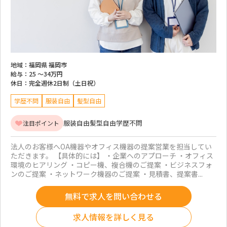
地域：
福岡県 福岡市
給与：
25 ～
34万円
休日：
完全週休2日制（土日祝）
学歴不問
服装自由
髪型自由
服装自由
髪型自由
学歴不問
注目ポイント
法人のお客様へOA機器やオフィス機器の提案営業を担当してい
ただきます。 【具体的には】 ・企業へのアプローチ ・オフィス
環境のヒアリング ・コピー機、複合機のご提案 ・ビジネスフォ
ンのご提案 ・ネットワーク機器のご提案 ・見積書、提案書...
無料で求人を問い合わせる
求人情報を詳しく見る