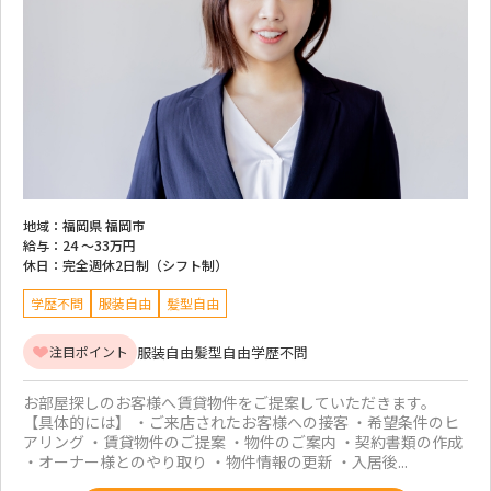
地域：
福岡県 福岡市
給与：
24 ～
33万円
休日：
完全週休2日制（シフト制）
学歴不問
服装自由
髪型自由
服装自由
髪型自由
学歴不問
注目ポイント
お部屋探しのお客様へ賃貸物件をご提案していただきます。
【具体的には】 ・ご来店されたお客様への接客 ・希望条件のヒ
アリング ・賃貸物件のご提案 ・物件のご案内 ・契約書類の作成
・オーナー様とのやり取り ・物件情報の更新 ・入居後...