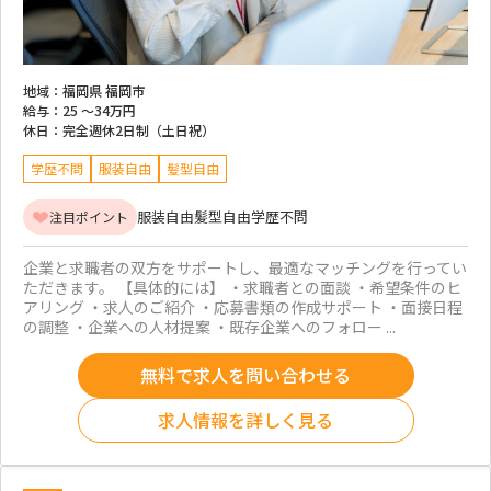
地域：
福岡県 福岡市
給与：
25 ～
34万円
休日：
完全週休2日制（土日祝）
学歴不問
服装自由
髪型自由
服装自由
髪型自由
学歴不問
注目ポイント
企業と求職者の双方をサポートし、最適なマッチングを行ってい
ただきます。 【具体的には】 ・求職者との面談 ・希望条件のヒ
アリング ・求人のご紹介 ・応募書類の作成サポート ・面接日程
の調整 ・企業への人材提案 ・既存企業へのフォロー ...
無料で求人を問い合わせる
求人情報を詳しく見る