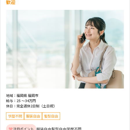
歓迎
地域：
福岡県 福岡市
給与：
25 ～
34万円
休日：
完全週休2日制（土日祝）
学歴不問
服装自由
髪型自由
服装自由
髪型自由
学歴不問
注目ポイント