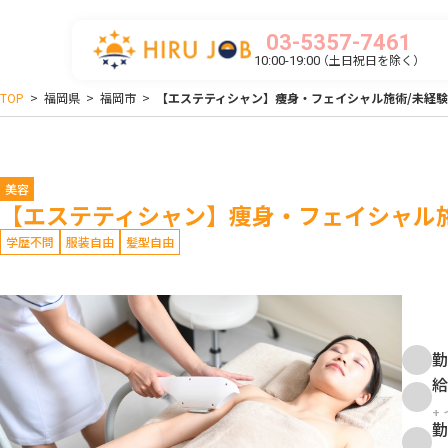
03-5357-7461
（土日祝日を除く）
10:00-19:00
TOP
>
福岡県
>
福岡市
>
【エステティシャン】痩身・フェイシャル施術/未経験
美容
【エステティシャン】痩身・フェイシャル施
学歴不問
服装自由
髪型自由
勤
給
+
勤