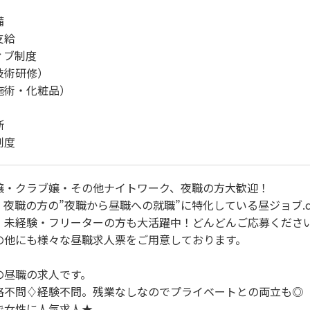
備
支給
ィブ制度
技術研修）
施術・化粧品）
断
制度
嬢・クラブ嬢・その他ナイトワーク、夜職の方大歓迎！
夜職の方の”夜職から昼職への就職”に特化している昼ジョブ.c
・未経験・フリーターの方も大活躍中！どんどんご応募くださ
の他にも様々な昼職求人票をご用意しております。
の昼職の求人です。
格不問♢経験不問。残業なしなのでプライベートとの両立も◎
で女性に人気求人★