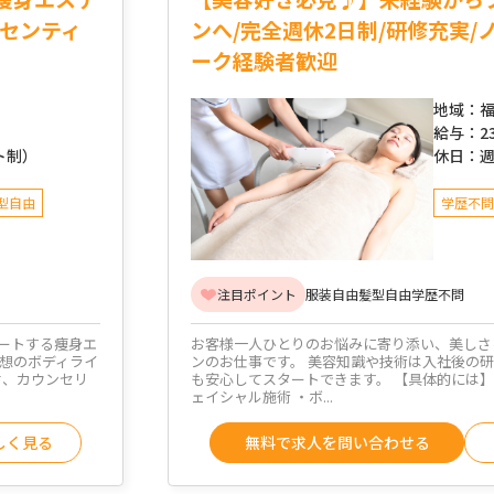
ンセンティ
ンへ/完全週休2日制/研修充実/
ーク経験者歓迎
地域：
福
給与：
2
ト制）
休日：
週
型自由
学歴不問
注目ポイント
服装自由
髪型自由
学歴不問
ートする痩身エ
お客様一人ひとりのお悩みに寄り添い、美しさ
理想のボディライ
ンのお仕事です。 美容知識や技術は入社後の
付、カウンセリ
も安心してスタートできます。 【具体的には】
ェイシャル施術 ・ボ...
しく見る
無料で求人を問い合わせる