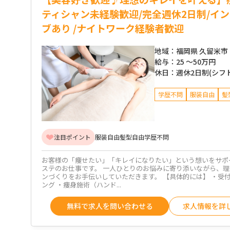
ティシャン未経験歓迎/完全週休2日制/イ
ブあり /ナイトワーク経験者歓迎
地域：
福岡県 久留米市
給与：
25 ～
50万円
休日：
週休2日制(シフ
学歴不問
服装自由
髪
注目ポイント
服装自由
髪型自由
学歴不問
お客様の「痩せたい」「キレイになりたい」という想いをサポ
ステのお仕事です。 一人ひとりのお悩みに寄り添いながら、
ンづくりをお手伝いしていただきます。 【具体的には】 ・受
ング ・痩身施術（ハンド...
無料で求人を問い合わせる
求人情報を詳