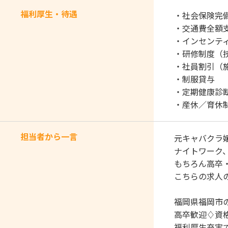
福利厚生・待遇
・社会保険完
・交通費全額
・インセンテ
・研修制度（
・社員割引（
・制服貸与
・定期健康診
・産休／育休
担当者から一言
元キャバクラ
ナイトワーク、
もちろん高卒
こちらの求人
福岡県福岡市
高卒歓迎♢資
福利厚生充実