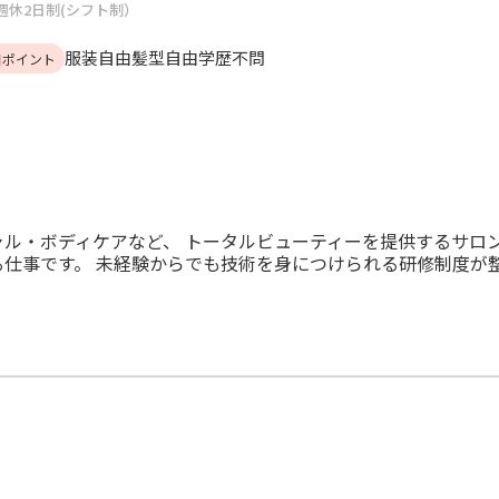
週休2日制(シフト制）
服装自由
髪型自由
学歴不問
目ポイント
ャル・ボディケアなど、 トータルビューティーを提供するサロ
る仕事です。 未経験からでも技術を身につけられる研修制度が