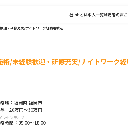
昼jobとは
求人一覧
利用者の声
お
歓迎・研修充実/ナイトワーク経験者歓迎
術/未経験歓迎・研修充実/ナイトワーク経
務地：
福岡県 福岡市
与：
20万円
～
30万円
インセンティブ
務時間：
09:00
～
18:00