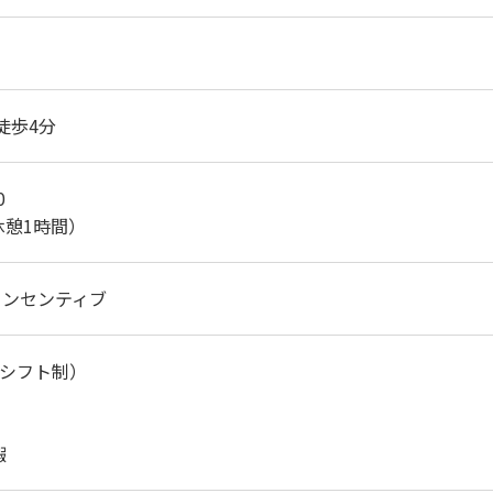
徒歩4分
0
休憩1時間）
インセンティブ
（シフト制）
暇