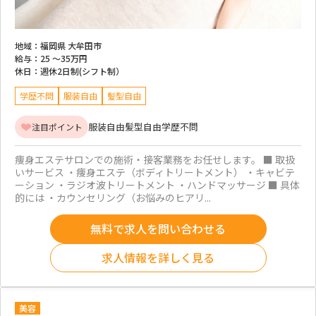
地域：
福岡県 大牟田市
給与：
25 ～
35万円
休日：
週休2日制(シフト制）
学歴不問
服装自由
髪型自由
服装自由
髪型自由
学歴不問
注目ポイント
痩身エステサロンでの施術・接客業務をお任せします。 ■ 取扱
いサービス ・痩身エステ（ボディトリートメント） ・キャビテ
ーション ・ラジオ波トリートメント ・ハンドマッサージ ■ 具体
的には ・カウンセリング（お悩みのヒアリ...
無料で求人を問い合わせる
求人情報を詳しく見る
美容