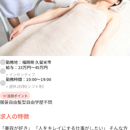
勤務地：
福岡県 久留米市
給与：
23万円
～
45万円
+
インセンティブ
勤務時間：
10:00
～
19:00
+
週休2日制(シフト制）
注目ポイント
服装自由
髪型自由
学歴不問
求人の特徴
「美容が好き」 「人をキレイにする仕事がしたい」 そんな方