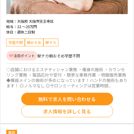
地域：
大阪府 大阪市天王寺区
給与：
22 ～
25万円
休日：
週休二日制
学歴不問
朝おそめ
駅チカ
駅チカ
朝おそめ
学歴不問
注目ポイント
◇店舗におけるエステティシャン業務 ・痩身の施術 ・カウンセ
リング業務 ・電話応対や受付 ・簡単な事務作業 ・物販販売業務
◆機器メインの施術が多めになっています！ハンドの施術もあり
ます！ ◎ノルマなし ◎サロンミーティングは営業時間...
無料で求人を問い合わせる
求人情報を詳しく見る
美容