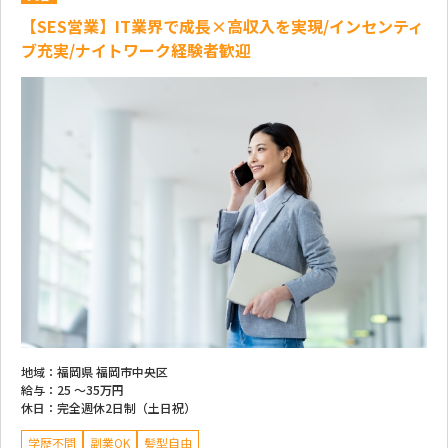
【SES営業】IT業界で成長×高収入を実現/インセンティ
ブ充実/ナイトワーク経験者歓迎
地域：
福岡県 福岡市中央区
給与：
25 ～
35万円
休日：
完全週休2日制（土日祝）
学歴不問
副業OK
髪型自由