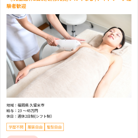
験者歓迎
地域：
福岡県 久留米市
給与：
23 ～
45万円
休日：
週休2日制(シフト制）
学歴不問
服装自由
髪型自由