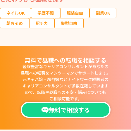
ネイルOK
学歴不問
服装自由
副業OK
朝おそめ
駅チカ
髪型自由
無料で昼職への転職を相談する
経験豊富なキャリアコンサルタントがあなたの
昼職への転職をマンツーマンでサポートします。
元キャバ嬢・風俗嬢などナイトワーク経験者の
キャリアコンサルタントが多数在籍しています
ので、
転職や昼職への不安・悩みについても
ご相談可能です。
無料で相談する