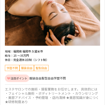
地域：
福岡県 福岡市 久留米市
給与：
25 ～
35万円
休日：
完全週休2日制（シフト制）
学歴不問
服装自由
髪型自由
服装自由
髪型自由
学歴不問
注目ポイント
エステサロンでの施術・接客業務をお任せします。 具体的には
・フェイシャル施術 ・ボディトリートメント ・カウンセリング
・美容アドバイス ・予約管理 ・店内清掃 ★美容知識が身につく
★研修制度あり