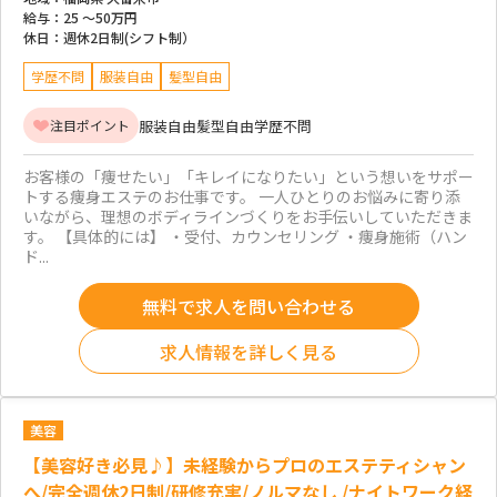
給与：
25 ～
50万円
休日：
週休2日制(シフト制）
学歴不問
服装自由
髪型自由
服装自由
髪型自由
学歴不問
注目ポイント
お客様の「痩せたい」「キレイになりたい」という想いをサポー
トする痩身エステのお仕事です。 一人ひとりのお悩みに寄り添
いながら、理想のボディラインづくりをお手伝いしていただきま
す。 【具体的には】 ・受付、カウンセリング ・痩身施術（ハン
ド...
無料で求人を問い合わせる
求人情報を詳しく見る
美容
【美容好き必見♪】未経験からプロのエステティシャン
へ/完全週休2日制/研修充実/ノルマなし /ナイトワーク経