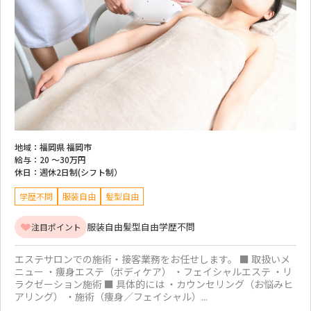
地域：
福岡県 福岡市
給与：
20 ～
30万円
休日：
週休2日制(シフト制）
学歴不問
服装自由
髪型自由
服装自由
髪型自由
学歴不問
注目ポイント
エステサロンでの施術・接客業務をお任せします。 ■ 取扱いメ
ニュー ・痩身エステ（ボディケア） ・フェイシャルエステ ・リ
ラクゼーション施術 ■ 具体的には ・カウンセリング（お悩みヒ
アリング） ・施術（痩身／フェイシャル）...