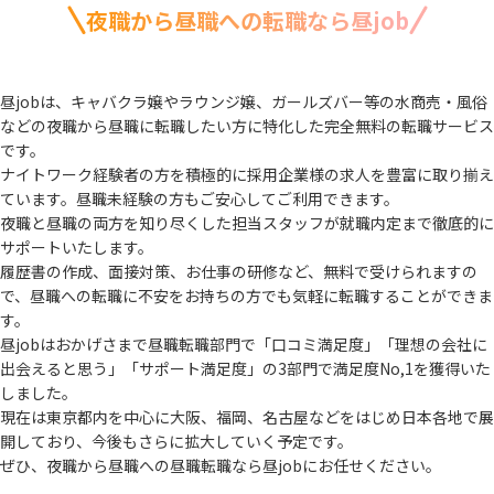
夜職から昼職への転職なら昼job
昼jobは、キャバクラ嬢やラウンジ嬢、ガールズバー等の水商売・風俗
などの夜職から
昼職に転職したい方に特化した完全無料の転職サービス
です。
ナイトワーク経験者の方を積極的に採用企業様の求人を豊富に取り揃え
ています。
昼職未経験の方もご安心してご利用できます。
夜職と昼職の両方を知り尽くした担当スタッフが就職内定まで徹底的に
サポートいたします。
履歴書の作成、面接対策、お仕事の研修など、無料で受けられますの
で、
昼職への転職に不安をお持ちの方でも気軽に転職することができま
す。
昼jobはおかげさまで昼職転職部門で「口コミ満足度」「理想の会社に
出会えると思う」
「サポート満足度」の3部門で満足度No,1を獲得いた
しました。
現在は東京都内を中心に大阪、福岡、名古屋などをはじめ日本各地で展
開しており、
今後もさらに拡大していく予定です。
ぜひ、夜職から昼職への昼職転職なら昼jobにお任せください。