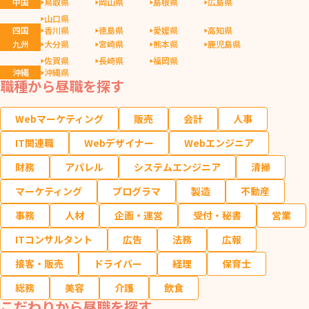
中国
鳥取県
岡山県
島根県
広島県
山口県
四国
香川県
徳島県
愛媛県
高知県
九州
大分県
宮崎県
熊本県
鹿児島県
佐賀県
長崎県
福岡県
沖縄
沖縄県
職種から昼職を探す
Webマーケティング
販売
会計
人事
IT関連職
Webデザイナー
Webエンジニア
財務
アパレル
システムエンジニア
清掃
マーケティング
プログラマ
製造
不動産
事務
人材
企画・運営
受付・秘書
営業
ITコンサルタント
広告
法務
広報
接客・販売
ドライバー
経理
保育士
総務
美容
介護
飲食
こだわりから昼職を探す