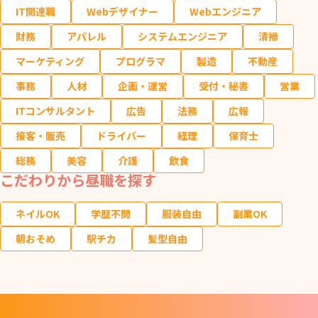
IT関連職
Webデザイナー
Webエンジニア
財務
アパレル
システムエンジニア
清掃
マーケティング
プログラマ
製造
不動産
事務
人材
企画・運営
受付・秘書
営業
ITコンサルタント
広告
法務
広報
接客・販売
ドライバー
経理
保育士
総務
美容
介護
飲食
こだわりから昼職を探す
ネイルOK
学歴不問
服装自由
副業OK
朝おそめ
駅チカ
髪型自由