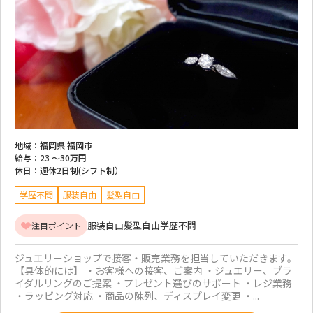
地域：
福岡県 福岡市
給与：
23 ～
30万円
休日：
週休2日制(シフト制）
学歴不問
服装自由
髪型自由
服装自由
髪型自由
学歴不問
注目ポイント
ジュエリーショップで接客・販売業務を担当していただきます。
【具体的には】 ・お客様への接客、ご案内 ・ジュエリー、ブラ
イダルリングのご提案 ・プレゼント選びのサポート ・レジ業務
・ラッピング対応 ・商品の陳列、ディスプレイ変更 ・...