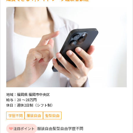
地域：
福岡県 福岡市中央区
給与：
20 ～
28万円
休日：
週休2日制（シフト制）
学歴不問
服装自由
髪型自由
服装自由
髪型自由
学歴不問
注目ポイント