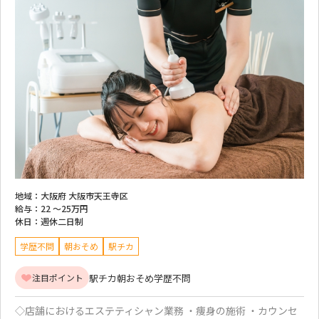
地域：
大阪府 大阪市天王寺区
給与：
22 ～
25万円
休日：
週休二日制
学歴不問
朝おそめ
駅チカ
駅チカ
朝おそめ
学歴不問
注目ポイント
◇店舗におけるエステティシャン業務 ・痩身の施術 ・カウンセ