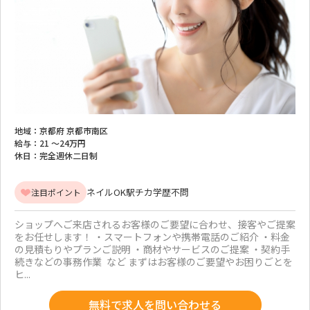
地域：
京都府 京都市南区
給与：
21 ～
24万円
休日：
完全週休二日制
ネイルOK
駅チカ
学歴不問
注目ポイント
ショップへご来店されるお客様のご要望に合わせ、接客やご提案
をお任せします！ ・スマートフォンや携帯電話のご紹介 ・料金
の見積もりやプランご説明 ・商材やサービスのご提案 ・契約手
続きなどの事務作業 など まずはお客様のご要望やお困りごとを
ヒ...
無料で求人を問い合わせる