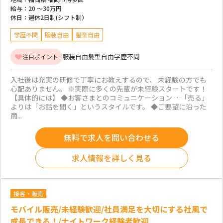
給与：
20 ～
30万円
休日：
週休2日制(シフト制）
学歴不問
服装自由
髪型自由
服装自由
髪型自由
学歴不問
注目ポイント
入社後は充実の研修で丁寧にお教えするので、 未経験の方でも
心配ありません。 ※実際に多くの先輩が未経験スタートです！
【具体的には】 ◆お客さまとのコミュニケーション …「売る」
よりは「お話を聞く」というスタイルです。 ◆ご要望に沿った
商...
無料で求人を問い合わせる
求人情報を詳しく見る
接客・販売
モバイル販売/未経験歓迎/社員満足を大切にする社風で
成長できる！/ナイトワーク経験者歓迎