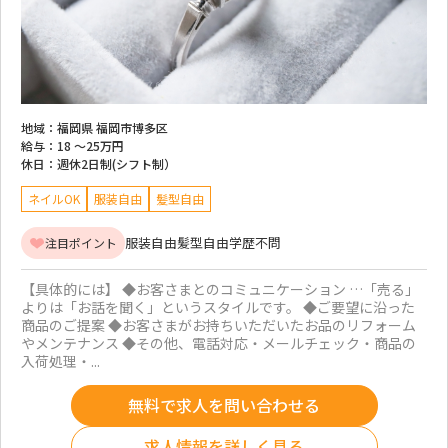
地域：
福岡県 福岡市博多区
給与：
18 ～
25万円
休日：
週休2日制(シフト制）
ネイルOK
服装自由
髪型自由
服装自由
髪型自由
学歴不問
注目ポイント
【具体的には】 ◆お客さまとのコミュニケーション …「売る」
よりは「お話を聞く」というスタイルです。 ◆ご要望に沿った
商品のご提案 ◆お客さまがお持ちいただいたお品のリフォーム
やメンテナンス ◆その他、電話対応・メールチェック・商品の
入荷処理・...
無料で求人を問い合わせる
求人情報を詳しく見る