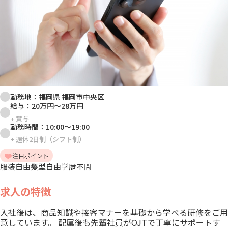
勤務地：
福岡県 福岡市中央区
給与：
20万円
～
28万円
+
賞与
勤務時間：
10:00
～
19:00
+
週休2日制（シフト制）
注目ポイント
服装自由
髪型自由
学歴不問
求人の特徴
入社後は、商品知識や接客マナーを基礎から学べる研修をご用
意しています。 配属後も先輩社員がOJTで丁寧にサポートす