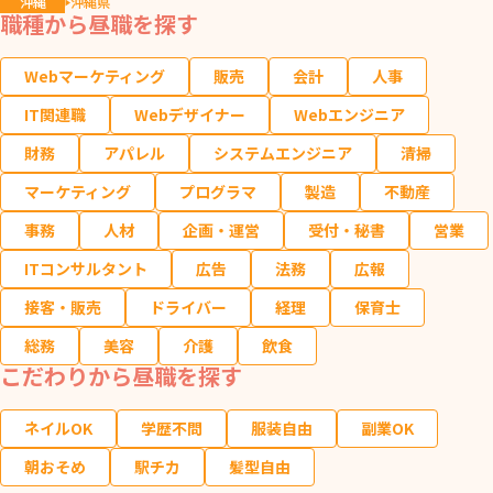
沖縄
沖縄県
職種から昼職を探す
Webマーケティング
販売
会計
人事
IT関連職
Webデザイナー
Webエンジニア
財務
アパレル
システムエンジニア
清掃
マーケティング
プログラマ
製造
不動産
事務
人材
企画・運営
受付・秘書
営業
ITコンサルタント
広告
法務
広報
接客・販売
ドライバー
経理
保育士
総務
美容
介護
飲食
こだわりから昼職を探す
ネイルOK
学歴不問
服装自由
副業OK
朝おそめ
駅チカ
髪型自由