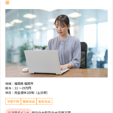
迎
地域：
福岡県 福岡市
給与：
22 ～
29万円
休日：
完全週休2日制（土日祝）
学歴不問
服装自由
髪型自由
服装自由
髪型自由
学歴不問
注目ポイント