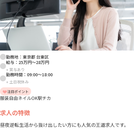
勤務地：
東京都 台東区
給与：
25万円
～
28万円
+
賞与あり
勤務時間：
09:00
～
18:00
+
土日祝休み
注目ポイント
服装自由
ネイルOK
駅チカ
求人の特徴
昼夜逆転生活から抜け出したい方にも人気の王道求人です。