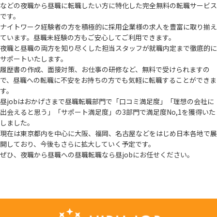
などの夜職から
昼職に転職したい方に特化した完全無料の転職サービス
です。
ナイトワーク経験者の方を積極的に採用企業様の求人を豊富に取り揃え
ています。
昼職未経験の方もご安心してご利用できます。
夜職と昼職の両方を知り尽くした担当スタッフが就職内定まで徹底的に
サポートいたします。
履歴書の作成、面接対策、お仕事の研修など、無料で受けられますの
で、
昼職への転職に不安をお持ちの方でも気軽に転職することができま
す。
昼jobはおかげさまで昼職転職部門で「口コミ満足度」「理想の会社に
出会えると思う」
「サポート満足度」の3部門で満足度No,1を獲得いた
しました。
現在は東京都内を中心に大阪、福岡、名古屋などをはじめ日本各地で展
開しており、
今後もさらに拡大していく予定です。
ぜひ、夜職から昼職への昼職転職なら昼jobにお任せください。