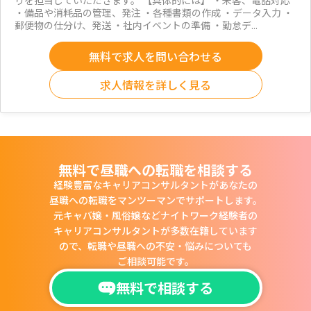
りを担当していただきます。 【具体的には】 ・来客、電話対応
・備品や消耗品の管理、発注 ・各種書類の作成 ・データ入力 ・
郵便物の仕分け、発送 ・社内イベントの準備 ・勤怠デ...
無料で求人を問い合わせる
求人情報を詳しく見る
無料で昼職への転職を相談する
経験豊富なキャリアコンサルタントがあなたの
昼職への転職をマンツーマンでサポートします。
元キャバ嬢・風俗嬢などナイトワーク経験者の
キャリアコンサルタントが多数在籍しています
ので、
転職や昼職への不安・悩みについても
ご相談可能です。
無料で相談する