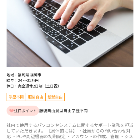
地域：
福岡県 福岡市
給与：
24 ～
31万円
休日：
完全週休2日制（土日祝）
学歴不問
服装自由
髪型自由
服装自由
髪型自由
学歴不問
注目ポイント
社内で使用するパソコンやシステムに関するサポート業務を担当
していただきます。 【具体的には】 ・社員からの問い合わせ対
応 ・PCや周辺機器の初期設定 ・アカウントの作成、管理 ・シス