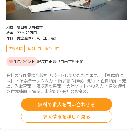
地域：
福岡県 大野城市
給与：
22 ～
29万円
休日：
完全週休2日制（土日祝）
学歴不問
服装自由
髪型自由
服装自由
髪型自由
学歴不問
注目ポイント
会社の経理業務全般をサポートしていただきます。 【具体的に
は】 ・伝票データの入力 ・請求書の作成、発行 ・経費精算 ・売
上、入金管理 ・領収書の整理 ・会計ソフトへの入力 ・月次資料
の作成補助 ・電話、来客対応 会社のお金の...
無料で求人を問い合わせる
求人情報を詳しく見る