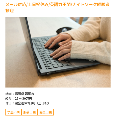
メール対応/土日祝休み/英語力不問/ナイトワーク経験者
歓迎
地域：
福岡県 福岡市
給与：
23 ～
30万円
休日：
完全週休2日制（土日祝）
学歴不問
服装自由
髪型自由