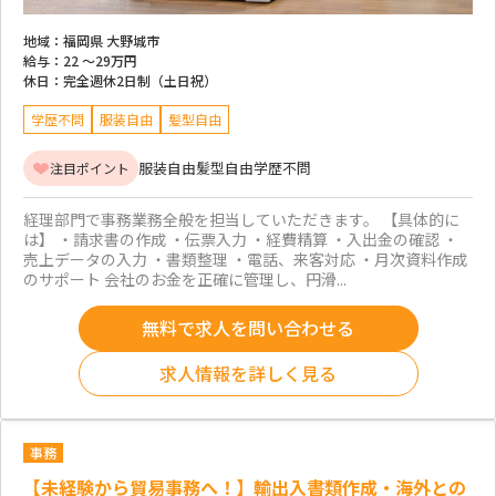
地域：
福岡県 大野城市
給与：
22 ～
29万円
休日：
完全週休2日制（土日祝）
学歴不問
服装自由
髪型自由
服装自由
髪型自由
学歴不問
注目ポイント
経理部門で事務業務全般を担当していただきます。 【具体的に
は】 ・請求書の作成 ・伝票入力 ・経費精算 ・入出金の確認 ・
売上データの入力 ・書類整理 ・電話、来客対応 ・月次資料作成
のサポート 会社のお金を正確に管理し、円滑...
無料で求人を問い合わせる
求人情報を詳しく見る
事務
【未経験から貿易事務へ！】輸出入書類作成・海外との