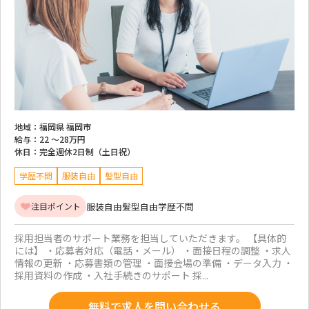
地域：
福岡県 福岡市
給与：
22 ～
28万円
休日：
完全週休2日制（土日祝）
学歴不問
服装自由
髪型自由
服装自由
髪型自由
学歴不問
注目ポイント
採用担当者のサポート業務を担当していただきます。 【具体的
には】 ・応募者対応（電話・メール） ・面接日程の調整 ・求人
情報の更新 ・応募書類の管理 ・面接会場の準備 ・データ入力 ・
採用資料の作成 ・入社手続きのサポート 採...
無料で求人を問い合わせる