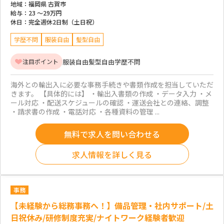
地域：
福岡県 古賀市
給与：
23 ～
29万円
休日：
完全週休2日制（土日祝）
学歴不問
服装自由
髪型自由
服装自由
髪型自由
学歴不問
注目ポイント
海外との輸出入に必要な事務手続きや書類作成を担当していただ
きます。 【具体的には】 ・輸出入書類の作成 ・データ入力 ・メ
ール対応 ・配送スケジュールの確認 ・運送会社との連絡、調整
・請求書の作成 ・電話対応 ・各種資料の管理 ...
無料で求人を問い合わせる
求人情報を詳しく見る
事務
【未経験から総務事務へ！】備品管理・社内サポート/土
日祝休み/研修制度充実/ナイトワーク経験者歓迎