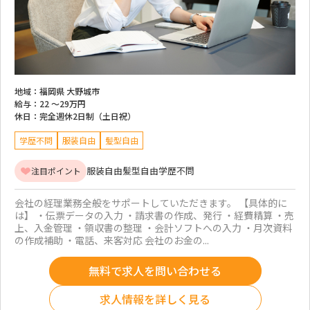
地域：
福岡県 大野城市
給与：
22 ～
29万円
休日：
完全週休2日制（土日祝）
学歴不問
服装自由
髪型自由
服装自由
髪型自由
学歴不問
注目ポイント
会社の経理業務全般をサポートしていただきます。 【具体的に
は】 ・伝票データの入力 ・請求書の作成、発行 ・経費精算 ・売
上、入金管理 ・領収書の整理 ・会計ソフトへの入力 ・月次資料
の作成補助 ・電話、来客対応 会社のお金の...
無料で求人を問い合わせる
求人情報を詳しく見る