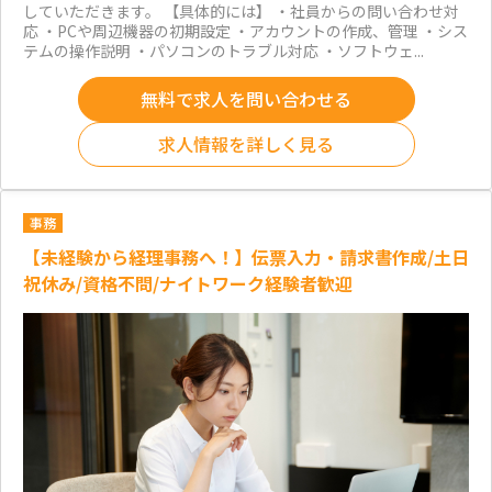
していただきます。 【具体的には】 ・社員からの問い合わせ対
応 ・PCや周辺機器の初期設定 ・アカウントの作成、管理 ・シス
テムの操作説明 ・パソコンのトラブル対応 ・ソフトウェ...
無料で求人を問い合わせる
求人情報を詳しく見る
事務
【未経験から経理事務へ！】伝票入力・請求書作成/土日
祝休み/資格不問/ナイトワーク経験者歓迎