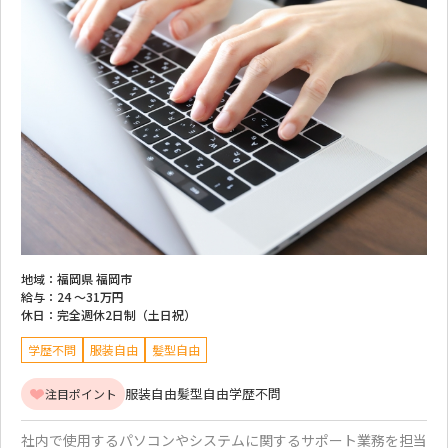
地域：
福岡県 福岡市
給与：
24 ～
31万円
休日：
完全週休2日制（土日祝）
学歴不問
服装自由
髪型自由
服装自由
髪型自由
学歴不問
注目ポイント
社内で使用するパソコンやシステムに関するサポート業務を担当