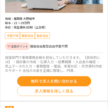
地域：
福岡県 大野城市
給与：
22 ～
29万円
休日：
完全週休2日制（土日祝）
学歴不問
服装自由
髪型自由
服装自由
髪型自由
学歴不問
注目ポイント
経理部門で事務業務全般を担当していただきます。 【具体的に
は】 ・請求書の作成 ・伝票入力 ・経費精算 ・入出金の確認 ・
売上データの入力 ・書類整理 ・電話、来客対応 ・月次資料作成
のサポート 会社のお金を正確に管理し、円滑...
無料で求人を問い合わせる
求人情報を詳しく見る