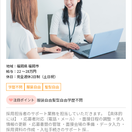
地域：
福岡県 福岡市
給与：
22 ～
28万円
休日：
完全週休2日制（土日祝）
学歴不問
服装自由
髪型自由
服装自由
髪型自由
学歴不問
注目ポイント
採用担当者のサポート業務を担当していただきます。 【具体的
には】 ・応募者対応（電話・メール） ・面接日程の調整 ・求人
情報の更新 ・応募書類の管理 ・面接会場の準備 ・データ入力 ・
採用資料の作成 ・入社手続きのサポート 採...