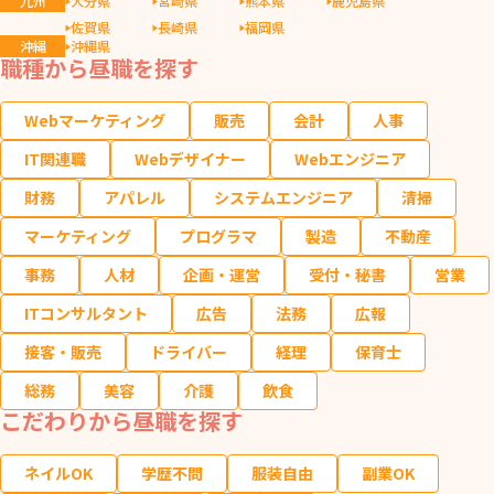
九州
大分県
宮崎県
熊本県
鹿児島県
佐賀県
長崎県
福岡県
沖縄
沖縄県
職種から昼職を探す
Webマーケティング
販売
会計
人事
IT関連職
Webデザイナー
Webエンジニア
財務
アパレル
システムエンジニア
清掃
マーケティング
プログラマ
製造
不動産
事務
人材
企画・運営
受付・秘書
営業
ITコンサルタント
広告
法務
広報
接客・販売
ドライバー
経理
保育士
総務
美容
介護
飲食
こだわりから昼職を探す
ネイルOK
学歴不問
服装自由
副業OK