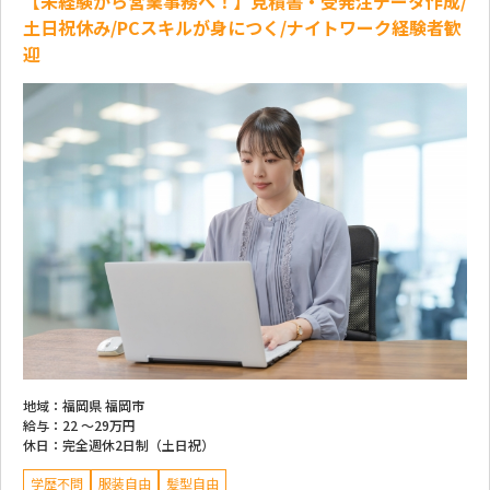
【未経験から営業事務へ！】見積書・受発注データ作成/
土日祝休み/PCスキルが身につく/ナイトワーク経験者歓
迎
地域：
福岡県 福岡市
給与：
22 ～
29万円
休日：
完全週休2日制（土日祝）
学歴不問
服装自由
髪型自由