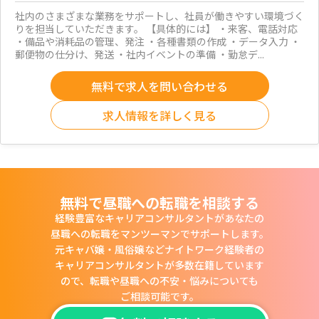
社内のさまざまな業務をサポートし、社員が働きやすい環境づく
りを担当していただきます。 【具体的には】 ・来客、電話対応
・備品や消耗品の管理、発注 ・各種書類の作成 ・データ入力 ・
郵便物の仕分け、発送 ・社内イベントの準備 ・勤怠デ...
無料で求人を問い合わせる
求人情報を詳しく見る
無料で昼職への転職を相談する
経験豊富なキャリアコンサルタントがあなたの
昼職への転職をマンツーマンでサポートします。
元キャバ嬢・風俗嬢などナイトワーク経験者の
キャリアコンサルタントが多数在籍しています
ので、
転職や昼職への不安・悩みについても
ご相談可能です。