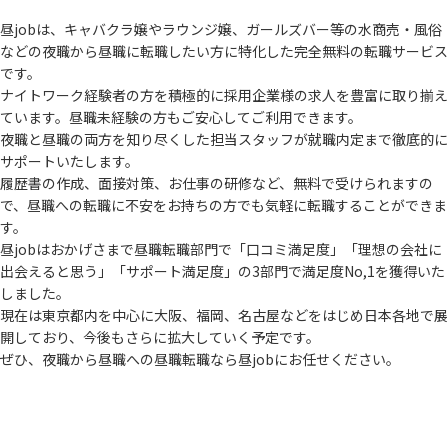
昼jobは、キャバクラ嬢やラウンジ嬢、ガールズバー等の水商売・風俗
などの夜職から
昼職に転職したい方に特化した完全無料の転職サービス
です。
ナイトワーク経験者の方を積極的に採用企業様の求人を豊富に取り揃え
ています。
昼職未経験の方もご安心してご利用できます。
夜職と昼職の両方を知り尽くした担当スタッフが就職内定まで徹底的に
サポートいたします。
履歴書の作成、面接対策、お仕事の研修など、無料で受けられますの
で、
昼職への転職に不安をお持ちの方でも気軽に転職することができま
す。
昼jobはおかげさまで昼職転職部門で「口コミ満足度」「理想の会社に
出会えると思う」
「サポート満足度」の3部門で満足度No,1を獲得いた
しました。
現在は東京都内を中心に大阪、福岡、名古屋などをはじめ日本各地で展
開しており、
今後もさらに拡大していく予定です。
ぜひ、夜職から昼職への昼職転職なら昼jobにお任せください。