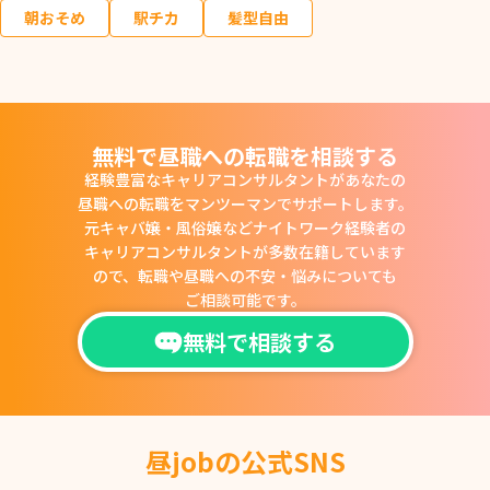
朝おそめ
駅チカ
髪型自由
無料で昼職への転職を相談する
経験豊富なキャリアコンサルタントがあなたの
昼職への転職をマンツーマンでサポートします。
元キャバ嬢・風俗嬢などナイトワーク経験者の
キャリアコンサルタントが多数在籍しています
ので、
転職や昼職への不安・悩みについても
ご相談可能です。
無料で相談する
昼jobの公式SNS