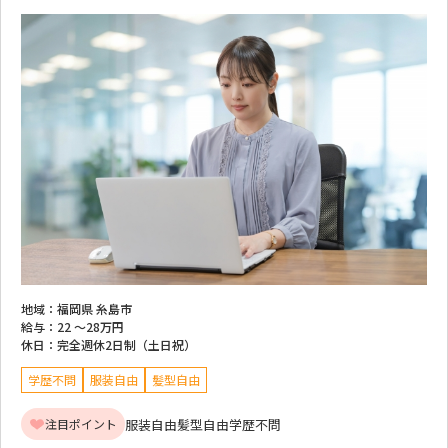
地域：
福岡県 糸島市
給与：
22 ～
28万円
休日：
完全週休2日制（土日祝）
学歴不問
服装自由
髪型自由
服装自由
髪型自由
学歴不問
注目ポイント