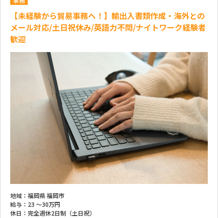
事務
【未経験から貿易事務へ！】輸出入書類作成・海外との
メール対応/土日祝休み/英語力不問/ナイトワーク経験者
歓迎
地域：
福岡県 福岡市
給与：
23 ～
30万円
休日：
完全週休2日制（土日祝）