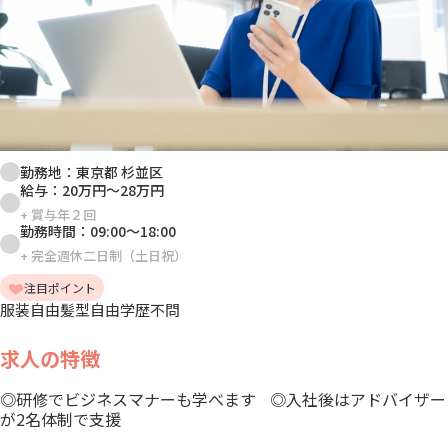
勤務地：
東京都 杉並区
給与：
20万円
～
28万円
+
賞与年２回
勤務時間：
09:00
～
18:00
+
完全週休二日制（土日祝）
注目ポイント
服装自由
髪型自由
学歴不問
求人の特徴
◎研修でビジネスマナーも学べます ◎入社後はアドバイザー
が2名体制で支援