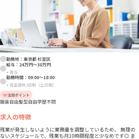
勤務地：
東京都 杉並区
給与：
24万円
～
30万円
+
賞与
勤務時間：
09:00
～
18:00
+
完全週休2日制（土日祝）
注目ポイント
服装自由
髪型自由
学歴不問
求人の特徴
残業が発生しないように業務量を調整しているため、 無理の
ないスケジュールで、残業も月10時間程度と少なめです◎ ま