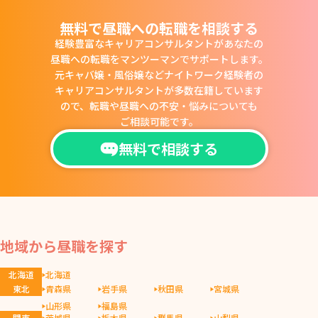
無料で昼職への転職を相談する
経験豊富なキャリアコンサルタントがあなたの
昼職への転職をマンツーマンでサポートします。
元キャバ嬢・風俗嬢などナイトワーク経験者の
キャリアコンサルタントが多数在籍しています
ので、
転職や昼職への不安・悩みについても
ご相談可能です。
無料で相談する
地域から昼職を探す
北海道
北海道
東北
青森県
岩手県
秋田県
宮城県
山形県
福島県
関東
茨城県
栃木県
群馬県
山梨県