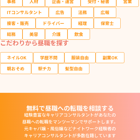
事務
人材
企画・運営
受付・秘書
営業
ITコンサルタント
広告
法務
広報
接客・販売
ドライバー
経理
保育士
総務
美容
介護
飲食
こだわりから昼職を探す
ネイルOK
学歴不問
服装自由
副業OK
朝おそめ
駅チカ
髪型自由
無料で昼職への転職を相談する
経験豊富なキャリアコンサルタントがあなたの
昼職への転職をマンツーマンでサポートします。
元キャバ嬢・風俗嬢などナイトワーク経験者の
キャリアコンサルタントが多数在籍しています