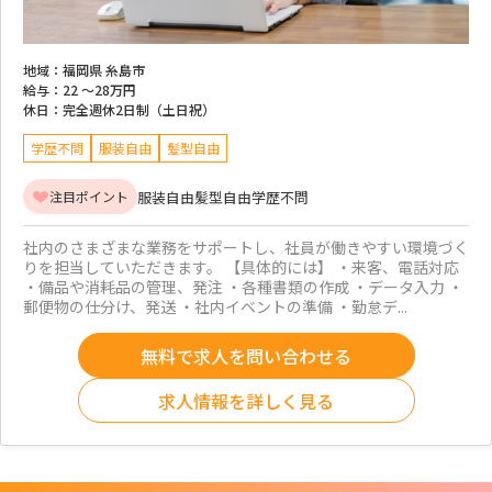
地域：
福岡県 糸島市
給与：
22 ～
28万円
休日：
完全週休2日制（土日祝）
学歴不問
服装自由
髪型自由
服装自由
髪型自由
学歴不問
注目ポイント
社内のさまざまな業務をサポートし、社員が働きやすい環境づく
りを担当していただきます。 【具体的には】 ・来客、電話対応
・備品や消耗品の管理、発注 ・各種書類の作成 ・データ入力 ・
郵便物の仕分け、発送 ・社内イベントの準備 ・勤怠デ...
無料で求人を問い合わせる
求人情報を詳しく見る