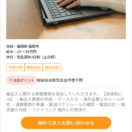
地域：
福岡県 福岡市
給与：
23 ～
30万円
休日：
完全週休2日制（土日祝）
学歴不問
服装自由
髪型自由
服装自由
髪型自由
学歴不問
注目ポイント
輸出入に関する事務業務を担当していただきます。 【具体的に
は】 ・輸出入書類の作成 ・データ入力 ・海外企業とのメール対
応 ・通関書類の準備 ・配送スケジュールの確認 ・電話対応 ・請
求書の作成 ・ファイリング 海外との物流が...
無料で求人を問い合わせる