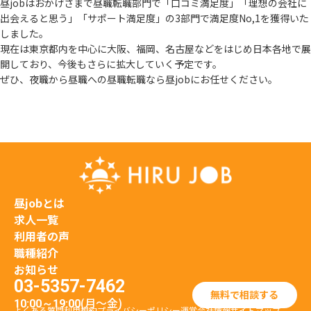
昼jobはおかげさまで昼職転職部門で「口コミ満足度」「理想の会社に
出会えると思う」
「サポート満足度」の3部門で満足度No,1を獲得いた
しました。
現在は東京都内を中心に大阪、福岡、名古屋などをはじめ日本各地で展
開しており、
今後もさらに拡大していく予定です。
ぜひ、夜職から昼職への昼職転職なら昼jobにお任せください。
昼jobとは
求人一覧
利用者の声
職種紹介
お知らせ
03-5357-7462
無料で相談する
(月〜金)
10:00～19:00
よくある質問
利用規約
プライバシーポリシー
運営会社情報
サイトマップ