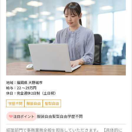
地域：
福岡県 大野城市
給与：
22 ～
29万円
休日：
完全週休2日制（土日祝）
学歴不問
服装自由
髪型自由
服装自由
髪型自由
学歴不問
注目ポイント
経理部門で事務業務全般を担当していただきます。 【具体的に