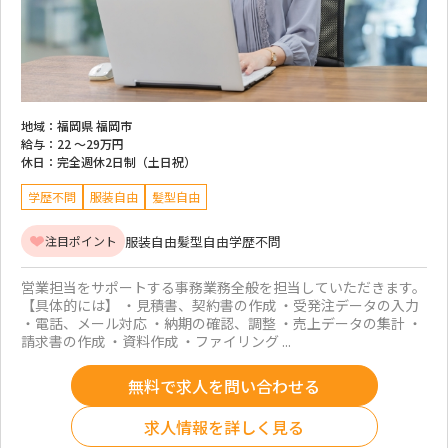
地域：
福岡県 福岡市
給与：
22 ～
29万円
休日：
完全週休2日制（土日祝）
学歴不問
服装自由
髪型自由
服装自由
髪型自由
学歴不問
注目ポイント
営業担当をサポートする事務業務全般を担当していただきます。
【具体的には】 ・見積書、契約書の作成 ・受発注データの入力
・電話、メール対応 ・納期の確認、調整 ・売上データの集計 ・
請求書の作成 ・資料作成 ・ファイリング ...
無料で求人を問い合わせる
求人情報を詳しく見る