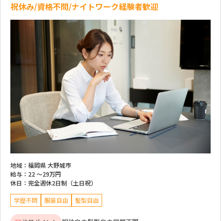
祝休み/資格不問/ナイトワーク経験者歓迎
地域：
福岡県 大野城市
給与：
22 ～
29万円
休日：
完全週休2日制（土日祝）
学歴不問
服装自由
髪型自由