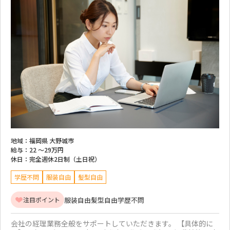
地域：
福岡県 大野城市
給与：
22 ～
29万円
休日：
完全週休2日制（土日祝）
学歴不問
服装自由
髪型自由
服装自由
髪型自由
学歴不問
注目ポイント
会社の経理業務全般をサポートしていただきます。 【具体的に