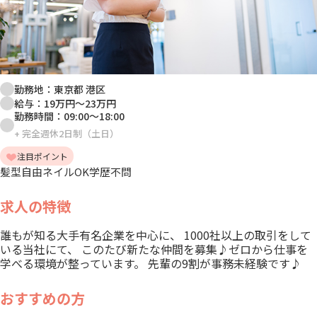
勤務地：
東京都 港区
給与：
19万円
～
23万円
勤務時間：
09:00
～
18:00
+
完全週休2日制（土日）
注目ポイント
髪型自由
ネイルOK
学歴不問
求人の特徴
誰もが知る大手有名企業を中心に、 1000社以上の取引をして
いる当社にて、 このたび新たな仲間を募集♪ゼロから仕事を
学べる環境が整っています。 先輩の9割が事務未経験です♪
おすすめの方