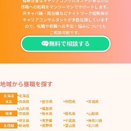
経験豊富なキャリアコンサルタントがあなたの
昼職への転職をマンツーマンでサポートします。
元キャバ嬢・風俗嬢などナイトワーク経験者の
キャリアコンサルタントが多数在籍しています
ので、
転職や昼職への不安・悩みについても
ご相談可能です。
無料で相談する
地域から昼職を探す
北海道
北海道
東北
青森県
岩手県
秋田県
宮城県
山形県
福島県
関東
茨城県
栃木県
群馬県
山梨県
埼玉県
東京都
千葉県
神奈川県
北信越
新潟県
長野県
富山県
石川県