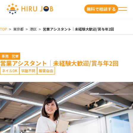
無料で相談する
TOP
>
東京都
>
港区
>
営業アシスタント｜未経験大歓迎/賞与年2回
事務
営業
営業アシスタント｜未経験大歓迎/賞与年2回
ネイルOK
学歴不問
服装自由