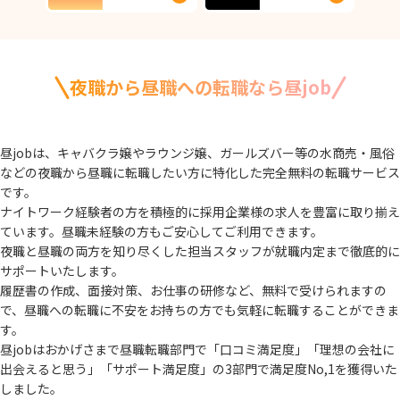
夜職から昼職への転職なら昼job
昼jobは、キャバクラ嬢やラウンジ嬢、ガールズバー等の水商売・風俗
などの夜職から
昼職に転職したい方に特化した完全無料の転職サービス
です。
ナイトワーク経験者の方を積極的に採用企業様の求人を豊富に取り揃え
ています。
昼職未経験の方もご安心してご利用できます。
夜職と昼職の両方を知り尽くした担当スタッフが就職内定まで徹底的に
サポートいたします。
履歴書の作成、面接対策、お仕事の研修など、無料で受けられますの
で、
昼職への転職に不安をお持ちの方でも気軽に転職することができま
す。
昼jobはおかげさまで昼職転職部門で「口コミ満足度」「理想の会社に
出会えると思う」
「サポート満足度」の3部門で満足度No,1を獲得いた
しました。