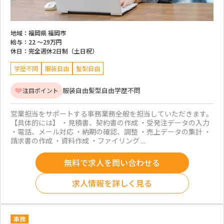
地域：
福岡県 福岡市
給与：
22 ～
29万円
休日：
完全週休2日制（土日祝）
学歴不問
服装自由
髪型自由
服装自由
髪型自由
学歴不問
注目ポイント
営業担当をサポートする事務業務全般を担当していただきます。
【具体的には】 ・見積書、契約書の作成 ・受発注データの入力
・電話、メール対応 ・納期の確認、調整 ・売上データの集計 ・
請求書の作成 ・資料作成 ・ファイリング ...
無料で求人を問い合わせる
求人情報を詳しく見る
事務