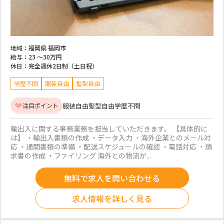
地域：
福岡県 福岡市
給与：
23 ～
30万円
休日：
完全週休2日制（土日祝）
学歴不問
服装自由
髪型自由
服装自由
髪型自由
学歴不問
注目ポイント
輸出入に関する事務業務を担当していただきます。 【具体的に
は】 ・輸出入書類の作成 ・データ入力 ・海外企業とのメール対
応 ・通関書類の準備 ・配送スケジュールの確認 ・電話対応 ・請
求書の作成 ・ファイリング 海外との物流が...
無料で求人を問い合わせる
求人情報を詳しく見る