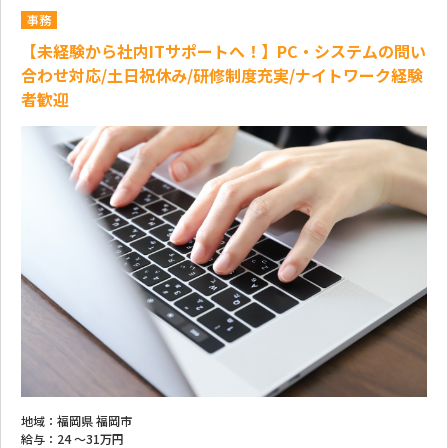
事務
【未経験から社内ITサポートへ！】PC・システムの問い
合わせ対応/土日祝休み/研修制度充実/ナイトワーク経験
者歓迎
地域：
福岡県 福岡市
給与：
24 ～
31万円