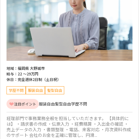
地域：
福岡県 大野城市
給与：
22 ～
29万円
休日：
完全週休2日制（土日祝）
学歴不問
服装自由
髪型自由
服装自由
髪型自由
学歴不問
注目ポイント
経理部門で事務業務全般を担当していただきます。 【具体的に
は】 ・請求書の作成 ・伝票入力 ・経費精算 ・入出金の確認 ・
売上データの入力 ・書類整理 ・電話、来客対応 ・月次資料作成
のサポート 会社のお金を正確に管理し、円滑...