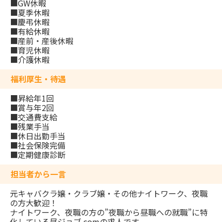
■GW休暇
■夏季休暇
■慶弔休暇
■有給休暇
■産前・産後休暇
■育児休暇
■介護休暇
福利厚生・待遇
■昇給年1回
■賞与年2回
■交通費支給
■残業手当
■休日出勤手当
■社会保険完備
■定期健康診断
担当者から一言
元キャバクラ嬢・クラブ嬢・その他ナイトワーク、夜職
の方大歓迎！
ナイトワーク、夜職の方の”夜職から昼職への就職”に特
化している昼ジョブ.comの求人です。