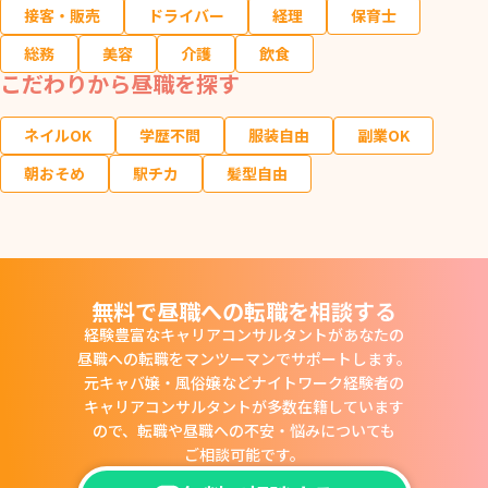
接客・販売
ドライバー
経理
保育士
総務
美容
介護
飲食
こだわりから昼職を探す
ネイルOK
学歴不問
服装自由
副業OK
朝おそめ
駅チカ
髪型自由
無料で昼職への転職を相談する
経験豊富なキャリアコンサルタントがあなたの
昼職への転職をマンツーマンでサポートします。
元キャバ嬢・風俗嬢などナイトワーク経験者の
キャリアコンサルタントが多数在籍しています
ので、
転職や昼職への不安・悩みについても
ご相談可能です。