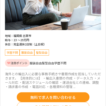
地域：
福岡県 古賀市
給与：
23 ～
29万円
休日：
完全週休2日制（土日祝）
学歴不問
服装自由
髪型自由
服装自由
髪型自由
学歴不問
注目ポイント
海外との輸出入に必要な事務手続きや書類作成を担当していただ
きます。 【具体的には】 ・輸出入書類の作成 ・データ入力 ・メ
ール対応 ・配送スケジュールの確認 ・運送会社との連絡、調整
・請求書の作成 ・電話対応 ・各種資料の管理 ...
無料で求人を問い合わせる