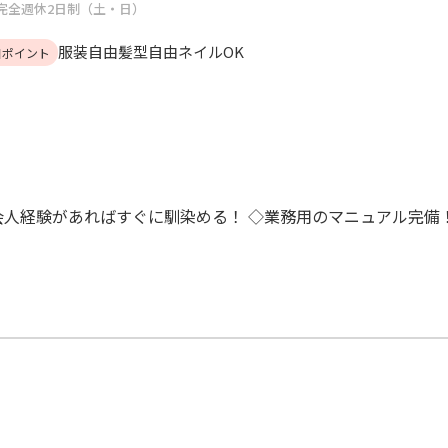
完全週休2日制（土・日）
服装自由
髪型自由
ネイルOK
目ポイント
人経験があればすぐに馴染める！ ◇業務用のマニュアル完備！ 