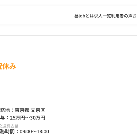
昼jobとは
求人一覧
利用者の声
お
祝休み
務地：
東京都 文京区
与：
25万円
～
30万円
交通費支給
務時間：
09:00
～
18:00