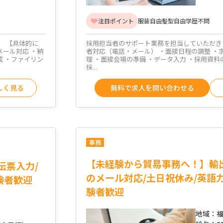
注目ポイント
服装自由
髪型自由
学歴不問
。 【具体的に
採用担当者のサポート業務を担当していただきま
メール対応 ・納
者対応（電話・メール） ・面接日程の調整 ・
成 ・ファイリン
理 ・面接会場の準備 ・データ入力 ・採用資料
採...
しく見る
無料で求人を問い合わせる
事務
【未経験から貿易事務へ！】輸
伝票入力/
のメール対応/土日祝休み/英語
験者歓迎
験者歓迎
地域：
福