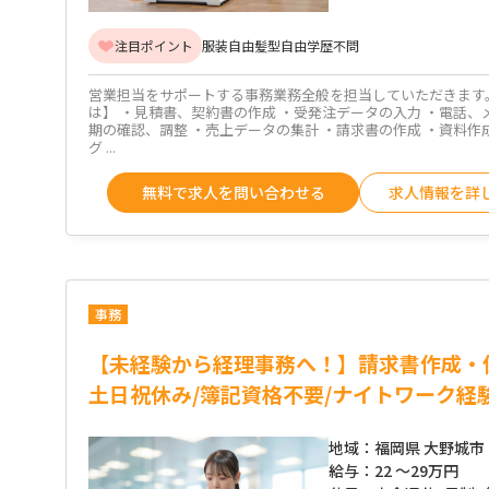
注目ポイント
服装自由
髪型自由
学歴不問
営業担当をサポートする事務業務全般を担当していただきます
は】 ・見積書、契約書の作成 ・受発注データの入力 ・電話、
期の確認、調整 ・売上データの集計 ・請求書の作成 ・資料作
グ ...
無料で求人を問い合わせる
求人情報を詳
事務
【未経験から経理事務へ！】請求書作成・
土日祝休み/簿記資格不要/ナイトワーク経
地域：
福岡県 大野城市
給与：
22 ～
29万円