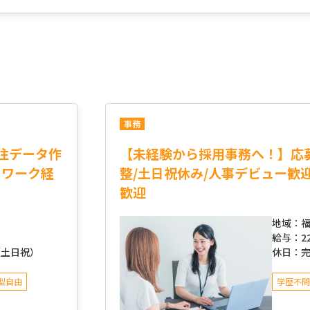
事務
注データ作
【未経験から採用事務へ！】応
トワーク経
整/土日祝休み/人事デビュー歓
歓迎
地域：
福
給与：
2
（土日祝）
休日：
型自由
学歴不問