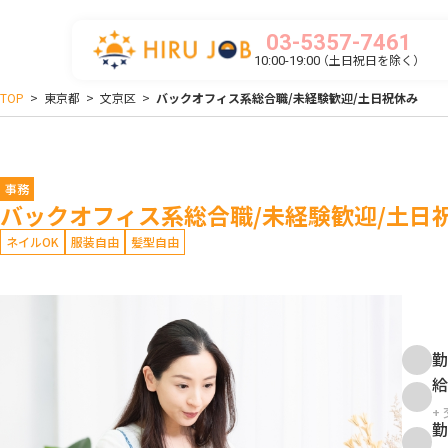
03-5357-7461
（土日祝日を除く）
10:00-19:00
TOP
>
東京都
>
文京区
>
バックオフィス系総合職/未経験歓迎/土日祝休み
事務
バックオフィス系総合職/未経験歓迎/土日
ネイルOK
服装自由
髪型自由
勤
給
+
勤