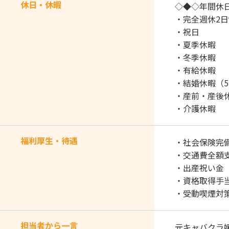
休日・休暇
◇◆◇年間休日
・完全週休2
・祝日
・夏季休暇
・冬季休暇
・有給休暇
・結婚休暇（
・産前・産後
・介護休暇
福利厚生・待遇
・社会保険完
・交通費全額
・出産祝い金
・資格取得手当
・受動喫煙対策
担当者から一言
元キャバクラ