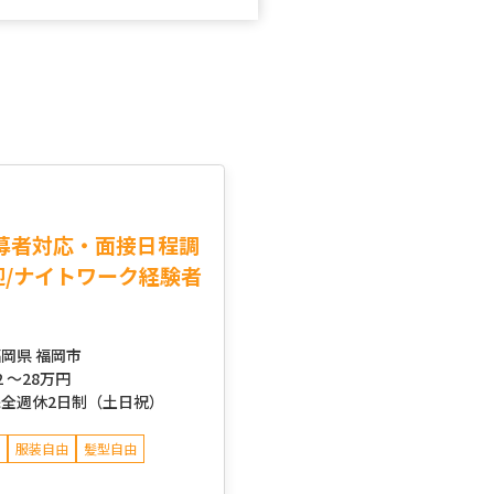
募者対応・面接日程調
迎/ナイトワーク経験者
岡県 福岡市
2 ～
28万円
完全週休2日制（土日祝）
服装自由
髪型自由