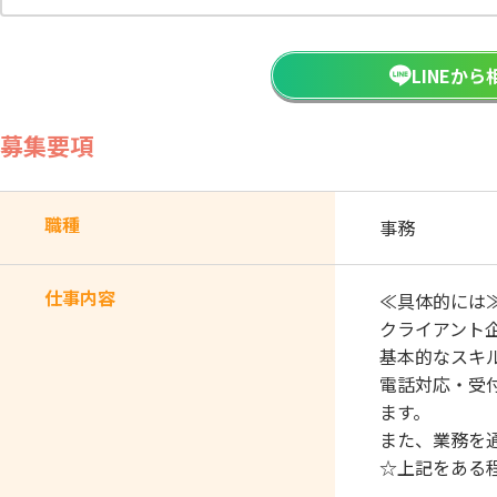
LINEか
募集要項
職種
事務
仕事内容
≪具体的には
クライアント
基本的なスキ
電話対応・受
ます。
また、業務を
☆上記をある