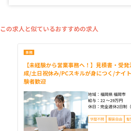
この求人と似ているおすすめの求人
事務
【未経験から営業事務へ！】見積書・受発
成/土日祝休み/PCスキルが身につく/ナイ
験者歓迎
地域：
福岡県 福岡市
給与：
22 ～
29万円
休日：
完全週休2日制
学歴不問
服装自由
髪