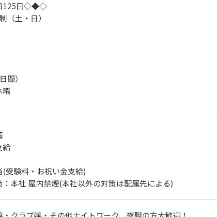
125日◇◆◇
日制（土・日）
5日間）
休暇
備
支給
(受験料・お祝い金支給)
：本社 屋内禁煙(本社以外の対策は配属先による)
嬢・クラブ嬢・その他ナイトワーク、夜職の方大歓迎！