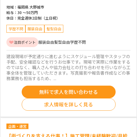
地域：
福岡県 大野城市
給与：
30 ～
50万円
休日：
完全週休2日制（土日祝）
学歴不問
服装自由
髪型自由
服装自由
髪型自由
学歴不問
注目ポイント
建設現場が予定通りに進むようにスケジュール管理やスタッフの
手配、安全確認などを行うお仕事です。現場で実際に作業をする
のではなく、職人さんや協力会社との打ち合わせを行いながら工
事全体を管理していただきます。写真撮影や報告書作成などの事
務業務も担当するため、...
無料で求人を問い合わせる
求人情報を詳しく見る
企画・運営
【街づくりを支える仕事！】施工管理/未経験歓迎/月給