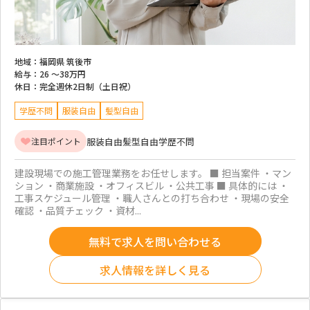
地域：
福岡県 筑後市
給与：
26 ～
38万円
休日：
完全週休2日制（土日祝）
学歴不問
服装自由
髪型自由
服装自由
髪型自由
学歴不問
注目ポイント
建設現場での施工管理業務をお任せします。 ■ 担当案件 ・マン
ション ・商業施設 ・オフィスビル ・公共工事 ■ 具体的には ・
工事スケジュール管理 ・職人さんとの打ち合わせ ・現場の安全
確認 ・品質チェック ・資材...
無料で求人を問い合わせる
求人情報を詳しく見る