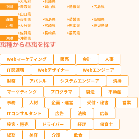
大阪府
兵庫県
中国
鳥取県
岡山県
島根県
広島県
山口県
四国
香川県
徳島県
愛媛県
高知県
九州
大分県
宮崎県
熊本県
鹿児島県
佐賀県
長崎県
福岡県
沖縄
沖縄県
職種から昼職を探す
Webマーケティング
販売
会計
人事
IT関連職
Webデザイナー
Webエンジニア
財務
アパレル
システムエンジニア
清掃
マーケティング
プログラマ
製造
不動産
事務
人材
企画・運営
受付・秘書
営業
ITコンサルタント
広告
法務
広報
接客・販売
ドライバー
経理
保育士
総務
美容
介護
飲食