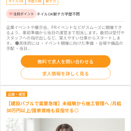
ネイルOK
学歴不問
駅チカ
ネイルOK
駅チカ
学歴不問
注目ポイント
企業イベントや展示会、PRイベントなどがスムーズに開催でき
るよう、事前準備から当日の運営まで担当します。最初は受付や
スタッフへの指示出しなど、覚えやすい仕事からスタートしま
す。 ●具体的には ・イベント開催に向けた準備 ・会場や備品の
手配 ・当日...
無料で求人を問い合わせる
求人情報を詳しく見る
企画・運営
【建設バブルで需要急増】未経験から施工管理へ /月給
30万円以上/国家資格も目指せる◎