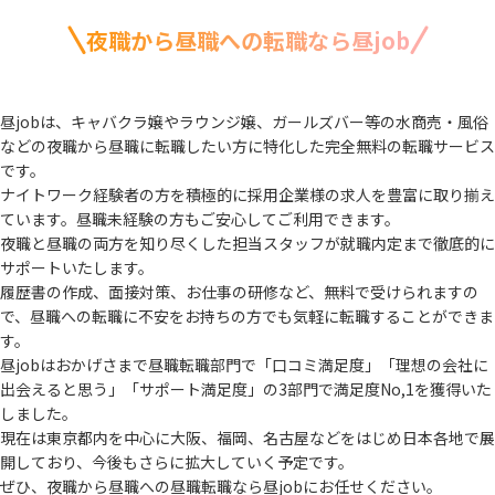
夜職から昼職への転職なら昼job
昼jobは、キャバクラ嬢やラウンジ嬢、ガールズバー等の水商売・風俗
などの夜職から
昼職に転職したい方に特化した完全無料の転職サービス
です。
ナイトワーク経験者の方を積極的に採用企業様の求人を豊富に取り揃え
ています。
昼職未経験の方もご安心してご利用できます。
夜職と昼職の両方を知り尽くした担当スタッフが就職内定まで徹底的に
サポートいたします。
履歴書の作成、面接対策、お仕事の研修など、無料で受けられますの
で、
昼職への転職に不安をお持ちの方でも気軽に転職することができま
す。
昼jobはおかげさまで昼職転職部門で「口コミ満足度」「理想の会社に
出会えると思う」
「サポート満足度」の3部門で満足度No,1を獲得いた
しました。
現在は東京都内を中心に大阪、福岡、名古屋などをはじめ日本各地で展
開しており、
今後もさらに拡大していく予定です。
ぜひ、夜職から昼職への昼職転職なら昼jobにお任せください。