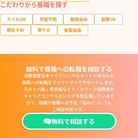
こだわりから昼職を探す
ネイルOK
学歴不問
服装自由
副業OK
朝おそめ
駅チカ
髪型自由
無料で昼職への転職を相談する
経験豊富なキャリアコンサルタントがあなたの
昼職への転職をマンツーマンでサポートします。
元キャバ嬢・風俗嬢などナイトワーク経験者の
キャリアコンサルタントが多数在籍しています
ので、
転職や昼職への不安・悩みについても
ご相談可能です。
無料で相談する