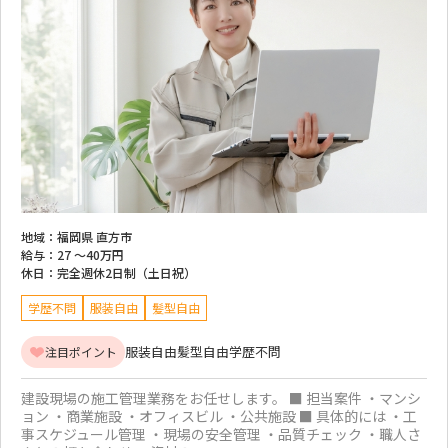
地域：
福岡県 直方市
給与：
27 ～
40万円
休日：
完全週休2日制（土日祝）
学歴不問
服装自由
髪型自由
服装自由
髪型自由
学歴不問
注目ポイント
建設現場の施工管理業務をお任せします。 ■ 担当案件 ・マンシ
ョン ・商業施設 ・オフィスビル ・公共施設 ■ 具体的には ・工
事スケジュール管理 ・現場の安全管理 ・品質チェック ・職人さ