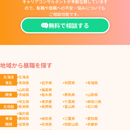
キャリアコンサルタントが多数在籍しています
ので、
転職や昼職への不安・悩みについても
ご相談可能です。
無料で相談する
地域から昼職を探す
北海道
北海道
東北
青森県
岩手県
秋田県
宮城県
山形県
福島県
関東
茨城県
栃木県
群馬県
山梨県
埼玉県
東京都
千葉県
神奈川県
北信越
新潟県
長野県
富山県
石川県
福井県
東海
静岡県
岐阜県
三重県
愛知県
関西
滋賀県
奈良県
和歌山県
京都府