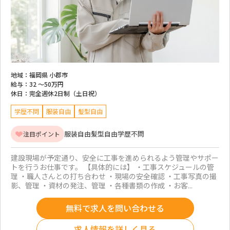
地域：
福岡県 小郡市
給与：
32 ～
50万円
休日：
完全週休2日制（土日祝）
学歴不問
服装自由
髪型自由
服装自由
髪型自由
学歴不問
注目ポイント
建設現場が予定通り、安全に工事を進められるよう管理やサポー
トを行うお仕事です。 【具体的には】 ・工事スケジュールの管
理 ・職人さんとの打ち合わせ ・現場の安全確認 ・工事写真の撮
影、管理 ・資材の発注、管理 ・各種書類の作成 ・お客...
無料で求人を問い合わせる
求人情報を詳しく見る