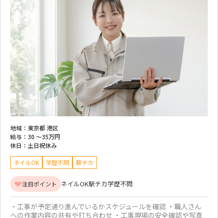
地域：
東京都 港区
給与：
30 ～
35万円
休日：
土日祝休み
ネイルOK
学歴不問
駅チカ
ネイルOK
駅チカ
学歴不問
注目ポイント
・工事が予定通り進んでいるかスケジュールを確認 ・職人さん
への作業内容の共有や打ち合わせ ・工事現場の安全確認や写真