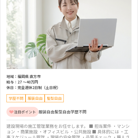
地域：
福岡県 直方市
給与：
27 ～
40万円
休日：
完全週休2日制（土日祝）
学歴不問
服装自由
髪型自由
服装自由
髪型自由
学歴不問
注目ポイント
建設現場の施工管理業務をお任せします。 ■ 担当案件 ・マンシ
ョン ・商業施設 ・オフィスビル ・公共施設 ■ 具体的には ・工
事スケジュール管理 ・現場の安全管理 ・品質チェック ・職人さ