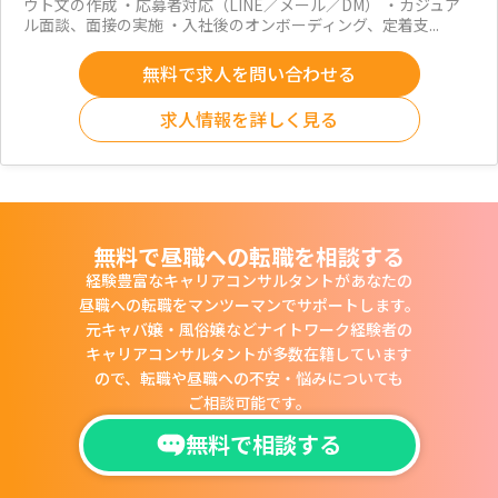
ウト文の作成 ・応募者対応（LINE／メール／DM） ・カジュア
ル面談、面接の実施 ・入社後のオンボーディング、定着支...
無料で求人を問い合わせる
求人情報を詳しく見る
無料で昼職への転職を相談する
経験豊富なキャリアコンサルタントがあなたの
昼職への転職をマンツーマンでサポートします。
元キャバ嬢・風俗嬢などナイトワーク経験者の
キャリアコンサルタントが多数在籍しています
ので、
転職や昼職への不安・悩みについても
ご相談可能です。
無料で相談する