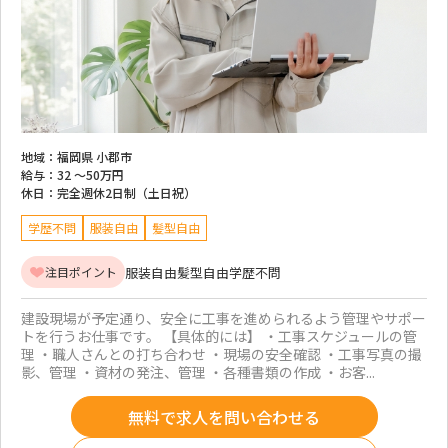
地域：
福岡県 小郡市
給与：
32 ～
50万円
休日：
完全週休2日制（土日祝）
学歴不問
服装自由
髪型自由
服装自由
髪型自由
学歴不問
注目ポイント
建設現場が予定通り、安全に工事を進められるよう管理やサポー
トを行うお仕事です。 【具体的には】 ・工事スケジュールの管
理 ・職人さんとの打ち合わせ ・現場の安全確認 ・工事写真の撮
影、管理 ・資材の発注、管理 ・各種書類の作成 ・お客...
無料で求人を問い合わせる