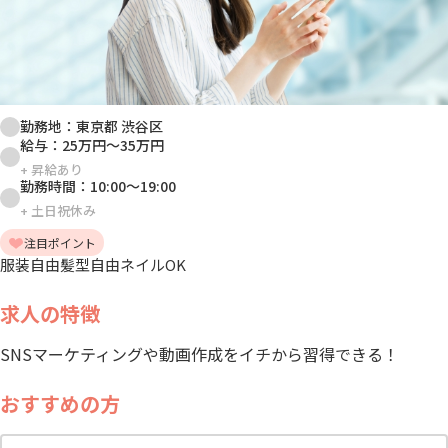
勤務地：
東京都 渋谷区
給与：
25万円
～
35万円
+
昇給あり
勤務時間：
10:00
～
19:00
+
土日祝休み
注目ポイント
服装自由
髪型自由
ネイルOK
求人の特徴
SNSマーケティングや動画作成をイチから習得できる！
おすすめの方