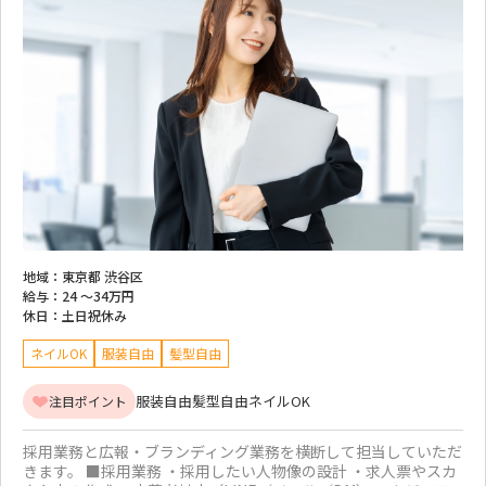
地域：
東京都 渋谷区
給与：
24 ～
34万円
休日：
土日祝休み
ネイルOK
服装自由
髪型自由
服装自由
髪型自由
ネイルOK
注目ポイント
採用業務と広報・ブランディング業務を横断して担当していただ
きます。 ■採用業務 ・採用したい人物像の設計 ・求人票やスカ