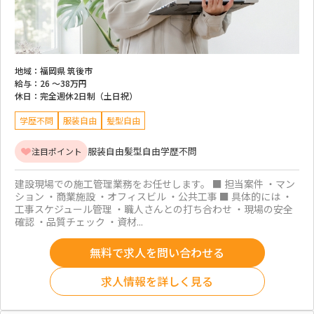
地域：
福岡県 筑後市
給与：
26 ～
38万円
休日：
完全週休2日制（土日祝）
学歴不問
服装自由
髪型自由
服装自由
髪型自由
学歴不問
注目ポイント
建設現場での施工管理業務をお任せします。 ■ 担当案件 ・マン
ション ・商業施設 ・オフィスビル ・公共工事 ■ 具体的には ・
工事スケジュール管理 ・職人さんとの打ち合わせ ・現場の安全
確認 ・品質チェック ・資材...
無料で求人を問い合わせる
求人情報を詳しく見る