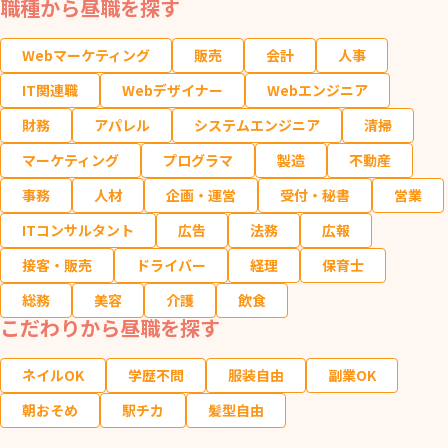
職種から昼職を探す
Webマーケティング
販売
会計
人事
IT関連職
Webデザイナー
Webエンジニア
財務
アパレル
システムエンジニア
清掃
マーケティング
プログラマ
製造
不動産
事務
人材
企画・運営
受付・秘書
営業
ITコンサルタント
広告
法務
広報
接客・販売
ドライバー
経理
保育士
総務
美容
介護
飲食
こだわりから昼職を探す
ネイルOK
学歴不問
服装自由
副業OK
朝おそめ
駅チカ
髪型自由