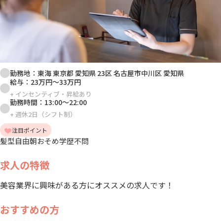
勤務地：
東海 東京都 愛知県 23区 名古屋市中川区 愛知県
給与：
23万円
～
33万円
+
インセンティブ・昇給あり
勤務時間：
13:00
～
22:00
+
週休2日（シフト制）
注目ポイント
髪型自由
朝おそめ
学歴不問
求人の特徴
美容業界に興味がある方にオススメの求人です！
おすすめの方