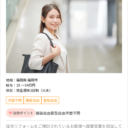
地域：
福岡県 福岡市
給与：
25 ～
34万円
休日：
完全週休2日制（火水）
学歴不問
服装自由
髪型自由
服装自由
髪型自由
学歴不問
注目ポイント
住宅リフォームをご検討されているお客様へ提案営業を担当して