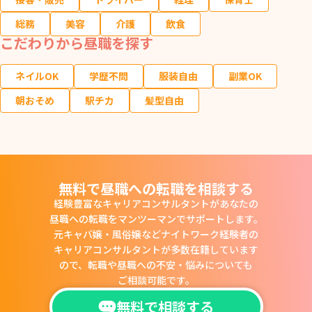
総務
美容
介護
飲食
こだわりから昼職を探す
ネイルOK
学歴不問
服装自由
副業OK
朝おそめ
駅チカ
髪型自由
無料で昼職への転職を相談する
経験豊富なキャリアコンサルタントがあなたの
昼職への転職をマンツーマンでサポートします。
元キャバ嬢・風俗嬢などナイトワーク経験者の
キャリアコンサルタントが多数在籍しています
ので、
転職や昼職への不安・悩みについても
ご相談可能です。
無料で相談する