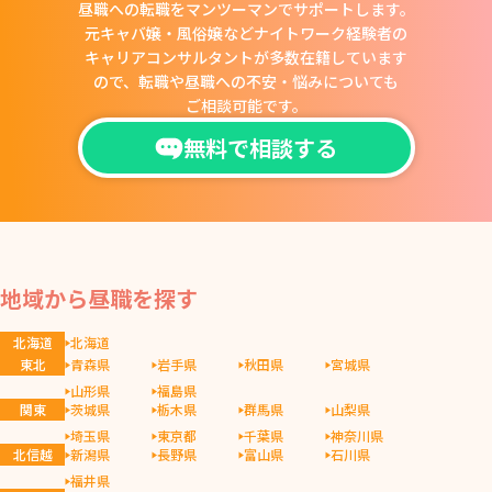
昼職への転職をマンツーマンでサポートします。
元キャバ嬢・風俗嬢などナイトワーク経験者の
キャリアコンサルタントが多数在籍しています
ので、
転職や昼職への不安・悩みについても
ご相談可能です。
無料で相談する
地域から昼職を探す
北海道
北海道
東北
青森県
岩手県
秋田県
宮城県
山形県
福島県
関東
茨城県
栃木県
群馬県
山梨県
埼玉県
東京都
千葉県
神奈川県
北信越
新潟県
長野県
富山県
石川県
福井県