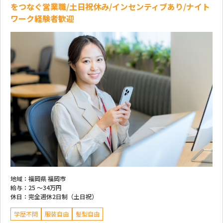
をつなぐ営業職/土日祝休み/インセンティブあり/ナイト
ワーク経験者歓迎
地域：
福岡県 福岡市
給与：
25 ～
34万円
休日：
完全週休2日制（土日祝）
学歴不問
服装自由
髪型自由