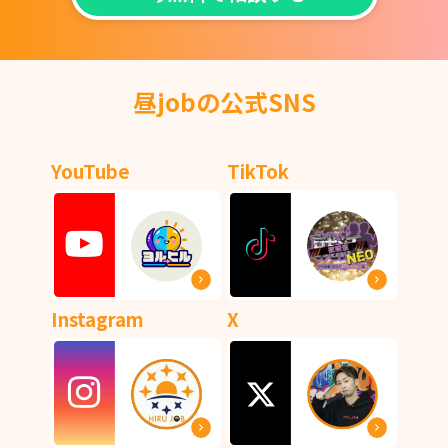
昼jobの公式SNS
YouTube
TikTok
Instagram
X