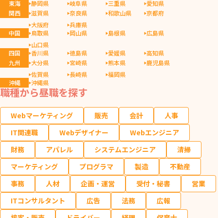
東海
静岡県
岐阜県
三重県
愛知県
関西
滋賀県
奈良県
和歌山県
京都府
大阪府
兵庫県
中国
鳥取県
岡山県
島根県
広島県
山口県
四国
香川県
徳島県
愛媛県
高知県
九州
大分県
宮崎県
熊本県
鹿児島県
佐賀県
長崎県
福岡県
沖縄
沖縄県
職種から昼職を探す
Webマーケティング
販売
会計
人事
IT関連職
Webデザイナー
Webエンジニア
財務
アパレル
システムエンジニア
清掃
マーケティング
プログラマ
製造
不動産
事務
人材
企画・運営
受付・秘書
営業
ITコンサルタント
広告
法務
広報
接客・販売
ドライバー
経理
保育士