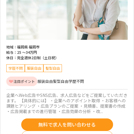
地域：
福岡県 福岡市
給与：
25 ～
34万円
休日：
完全週休2日制（土日祝）
学歴不問
服装自由
髪型自由
服装自由
髪型自由
学歴不問
注目ポイント
企業へWeb広告やSNS広告、求人広告などをご提案していただき
ます。 【具体的には】 ・企業へのアポイント取得 ・お客様への
課題ヒアリング ・広告プランのご提案 ・見積書、提案書の作成
・広告掲載までの進行管理 ・広告効果の分析 ・改...
無料で求人を問い合わせる