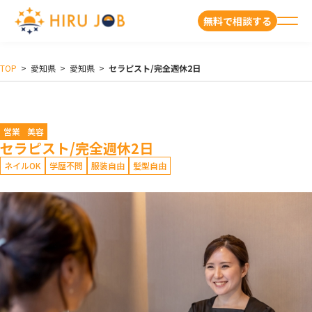
無料で相談する
TOP
>
愛知県
>
愛知県
>
セラピスト/完全週休2日
営業
美容
セラピスト/完全週休2日
ネイルOK
学歴不問
服装自由
髪型自由