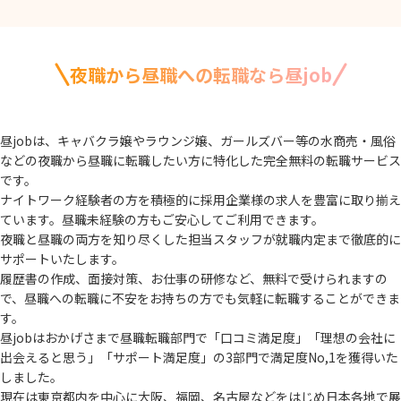
夜職から昼職への転職なら昼job
昼jobは、キャバクラ嬢やラウンジ嬢、ガールズバー等の水商売・風俗
などの夜職から
昼職に転職したい方に特化した完全無料の転職サービス
です。
ナイトワーク経験者の方を積極的に採用企業様の求人を豊富に取り揃え
ています。
昼職未経験の方もご安心してご利用できます。
夜職と昼職の両方を知り尽くした担当スタッフが就職内定まで徹底的に
サポートいたします。
履歴書の作成、面接対策、お仕事の研修など、無料で受けられますの
で、
昼職への転職に不安をお持ちの方でも気軽に転職することができま
す。
昼jobはおかげさまで昼職転職部門で「口コミ満足度」「理想の会社に
出会えると思う」
「サポート満足度」の3部門で満足度No,1を獲得いた
しました。
現在は東京都内を中心に大阪、福岡、名古屋などをはじめ日本各地で展