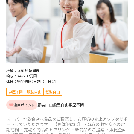
地域：
福岡県 福岡市
給与：
24 ～
32万円
休日：
完全週休2日制（土日24
学歴不問
服装自由
髪型自由
服装自由
髪型自由
学歴不問
注目ポイント
スーパーや飲食店へ食品をご提案し、お客様の売上アップをサポ
ートしていただきます。 【具体的には】 ・既存のお客様への定
期訪問 ・売場や商品のヒアリング ・新商品のご提案 ・販促企画