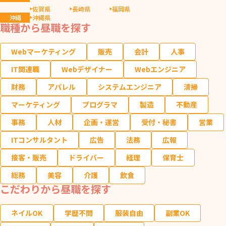
佐賀県
長崎県
福岡県
沖縄
沖縄県
職種から昼職を探す
Webマーケティング
販売
会計
人事
IT関連職
Webデザイナー
Webエンジニア
財務
アパレル
システムエンジニア
清掃
マーケティング
プログラマ
製造
不動産
事務
人材
企画・運営
受付・秘書
営業
ITコンサルタント
広告
法務
広報
接客・販売
ドライバー
経理
保育士
総務
美容
介護
飲食
こだわりから昼職を探す
ネイルOK
学歴不問
服装自由
副業OK