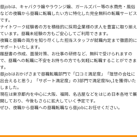
昼jobは、キャバクラ嬢やラウンジ嬢、ガールズバー等の水商売・風俗
などの夜職から
昼職に転職したい方に特化した完全無料の転職サービス
です。
ナイトワーク経験者の方を積極的に採用企業様の求人を豊富に取り揃え
ています。
昼職未経験の方もご安心してご利用できます。
夜職と昼職の両方を知り尽くした担当スタッフが就職内定まで徹底的に
サポートいたします。
履歴書の作成、面接対策、お仕事の研修など、無料で受けられますの
で、
昼職への転職に不安をお持ちの方でも気軽に転職することができま
す。
昼jobはおかげさまで昼職転職部門で「口コミ満足度」「理想の会社に
出会えると思う」
「サポート満足度」の3部門で満足度No,1を獲得いた
しました。
現在は東京都内を中心に大阪、福岡、名古屋などをはじめ日本各地で展
開しており、
今後もさらに拡大していく予定です。
ぜひ、夜職から昼職への昼職転職なら昼jobにお任せください。