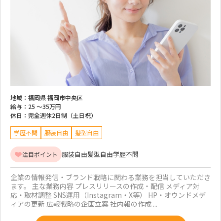
地域：
福岡県 福岡市中央区
給与：
25 ～
35万円
休日：
完全週休2日制（土日祝）
学歴不問
服装自由
髪型自由
服装自由
髪型自由
学歴不問
注目ポイント
企業の情報発信・ブランド戦略に関わる業務を担当していただき
ます。 主な業務内容 プレスリリースの作成・配信 メディア対
応・取材調整 SNS運用（Instagram・X等） HP・オウンドメデ
ィアの更新 広報戦略の企画立案 社内報の作成 ...