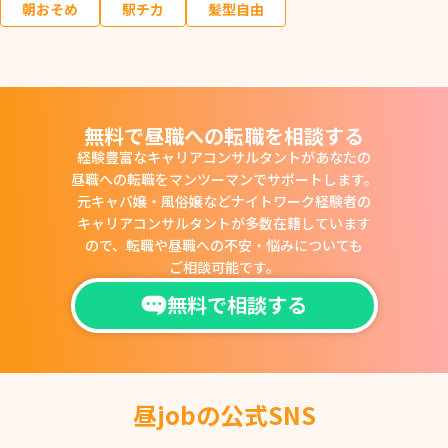
朝おそめ
駅チカ
髪型自由
無料で昼職への転職を相談する
経験豊富なキャリアコンサルタントがあなたの
昼職への転職をマンツーマンでサポートします。
元キャバ嬢・風俗嬢などナイトワーク経験者の
キャリアコンサルタントが多数在籍しています
ので、
転職や昼職への不安・悩みについても
ご相談可能です。
無料で相談する
昼jobの公式SNS