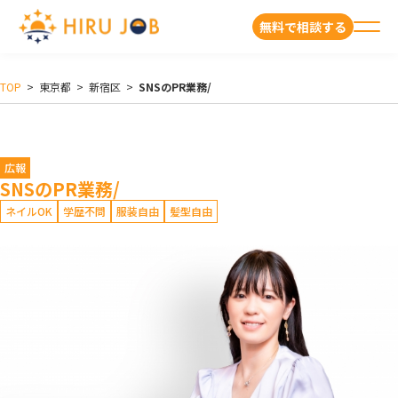
無料で相談する
TOP
>
東京都
>
新宿区
>
SNSのPR業務/
広報
SNSのPR業務/
ネイルOK
学歴不問
服装自由
髪型自由