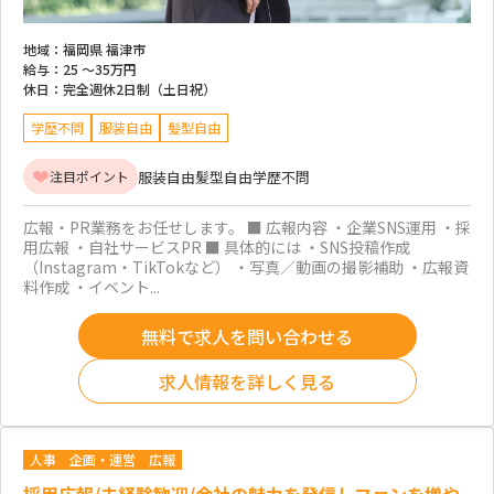
地域：
福岡県 福津市
給与：
25 ～
35万円
休日：
完全週休2日制（土日祝）
学歴不問
服装自由
髪型自由
服装自由
髪型自由
学歴不問
注目ポイント
広報・PR業務をお任せします。 ■ 広報内容 ・企業SNS運用 ・採
用広報 ・自社サービスPR ■ 具体的には ・SNS投稿作成
（Instagram・TikTokなど） ・写真／動画の撮影補助 ・広報資
料作成 ・イベント...
無料で求人を問い合わせる
求人情報を詳しく見る
人事
企画・運営
広報