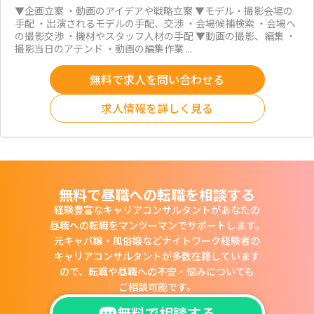
▼企画立案 ・動画のアイデアや戦略立案 ▼モデル・撮影会場の
手配 ・出演されるモデルの手配、交渉 ・会場候補検索 ・会場へ
の撮影交渉 ・機材やスタッフ人材の手配 ▼動画の撮影、編集 ・
撮影当日のアテンド ・動画の編集作業 ...
無料で求人を問い合わせる
求人情報を詳しく見る
無料で昼職への転職を相談する
経験豊富なキャリアコンサルタントがあなたの
昼職への転職をマンツーマンでサポートします。
元キャバ嬢・風俗嬢などナイトワーク経験者の
キャリアコンサルタントが多数在籍しています
ので、
転職や昼職への不安・悩みについても
ご相談可能です。
無料で相談する