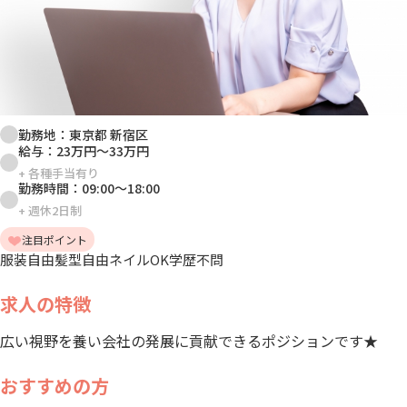
勤務地：
東京都 新宿区
給与：
23万円
～
33万円
+
各種手当有り
勤務時間：
09:00
～
18:00
+
週休2日制
注目ポイント
服装自由
髪型自由
ネイルOK
学歴不問
求人の特徴
広い視野を養い会社の発展に貢献できるポジションです★
おすすめの方