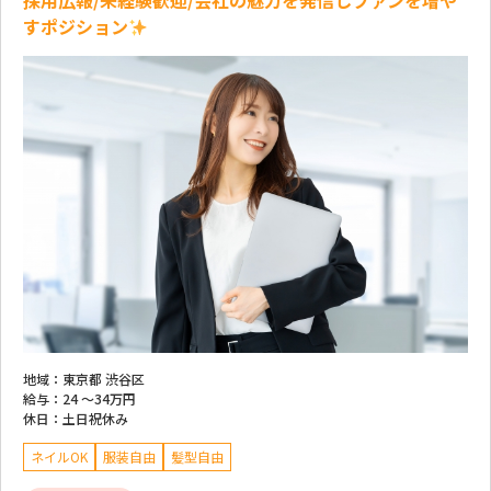
採用広報/未経験歓迎/会社の魅力を発信しファンを増や
すポジション
地域：
東京都 渋谷区
給与：
24 ～
34万円
休日：
土日祝休み
ネイルOK
服装自由
髪型自由