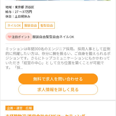
地域：
東京都 渋谷区
給与：
27 ～
37万円
休日：
土日祝休み
ネイルOK
服装自由
髪型自由
服装自由
髪型自由
ネイルOK
注目ポイント
ミッションは年間300名のエンジニア採用。 採用人事として圧倒
的に飛躍したい方は、存分に腕を振るい、ご自身を鍛えられるポ
ジションです。さらにトップコミュニケーションにもかかわって
いただき「経営の中心」と して立ち位置を築くことが可能で
す。 「採...
無料で求人を問い合わせる
求人情報を詳しく見る
企画・運営
広報
未経験歓迎/美容会社のSNSマーケティング