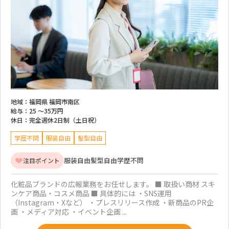
地域：
福岡県 福岡市南区
給与：
25 ～
35万円
休日：
完全週休2日制（土日祝）
学歴不問
服装自由
髪型自由
服装自由
髪型自由
学歴不問
注目ポイント
化粧品ブランドの広報業務をお任せします。 ■ 取扱い商材 スキ
ンケア商品・コスメ商品 ■ 具体的には ・SNS運用
（Instagram・Xなど） ・プレスリリース作成 ・新商品のPR企
画 ・メディア対応 ・イベント企画 ...