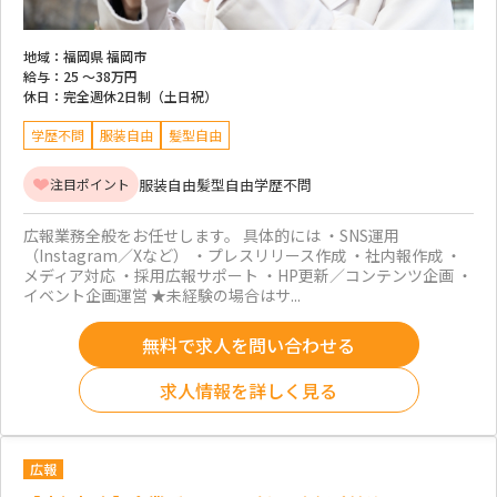
地域：
福岡県 福岡市
給与：
25 ～
38万円
休日：
完全週休2日制（土日祝）
学歴不問
服装自由
髪型自由
服装自由
髪型自由
学歴不問
注目ポイント
広報業務全般をお任せします。 具体的には ・SNS運用
（Instagram／Xなど） ・プレスリリース作成 ・社内報作成 ・
メディア対応 ・採用広報サポート ・HP更新／コンテンツ企画 ・
イベント企画運営 ★未経験の場合はサ...
無料で求人を問い合わせる
求人情報を詳しく見る
広報