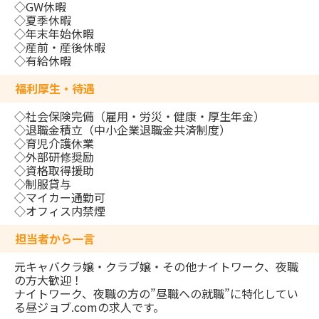
◇GW休暇
◇夏季休暇
◇年末年始休暇
◇産前・産後休暇
◇有給休暇
福利厚生・待遇
◇社会保険完備（雇用・労災・健康・厚生年金）
◇退職金積立（中小企業退職金共済制度）
◇育児介護休業
◇外部研修奨励
◇資格取得援助
◇制服貸与
◇マイカー通勤可
◇オフィス内禁煙
担当者から一言
元キャバクラ嬢・クラブ嬢・その他ナイトワーク、夜職
の方大歓迎！
ナイトワーク、夜職の方の”昼職への就職”に特化してい
る昼ジョブ.comの求人です。