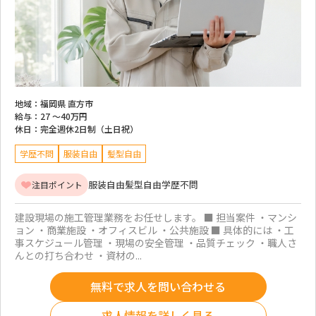
地域：
福岡県 直方市
給与：
27 ～
40万円
休日：
完全週休2日制（土日祝）
学歴不問
服装自由
髪型自由
服装自由
髪型自由
学歴不問
注目ポイント
建設現場の施工管理業務をお任せします。 ■ 担当案件 ・マンシ
ョン ・商業施設 ・オフィスビル ・公共施設 ■ 具体的には ・工
事スケジュール管理 ・現場の安全管理 ・品質チェック ・職人さ
んとの打ち合わせ ・資材の...
無料で求人を問い合わせる
求人情報を詳しく見る