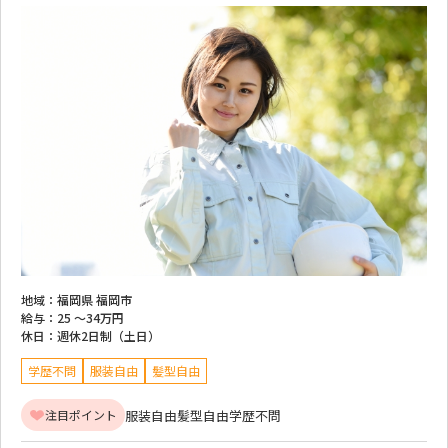
地域：
福岡県 福岡市
給与：
25 ～
34万円
休日：
週休2日制（土日）
学歴不問
服装自由
髪型自由
服装自由
髪型自由
学歴不問
注目ポイント