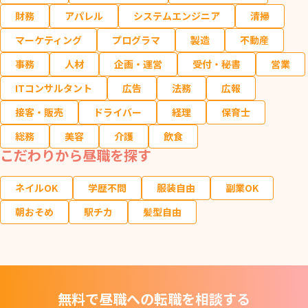
財務
アパレル
システムエンジニア
清掃
マーケティング
プログラマ
製造
不動産
事務
人材
企画・運営
受付・秘書
営業
ITコンサルタント
広告
法務
広報
接客・販売
ドライバー
経理
保育士
総務
美容
介護
飲食
こだわりから昼職を探す
ネイルOK
学歴不問
服装自由
副業OK
朝おそめ
駅チカ
髪型自由
無料で昼職への転職を相談する