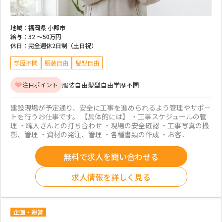
地域：
福岡県 小郡市
給与：
32 ～
50万円
休日：
完全週休2日制（土日祝）
学歴不問
服装自由
髪型自由
服装自由
髪型自由
学歴不問
注目ポイント
建設現場が予定通り、安全に工事を進められるよう管理やサポー
トを行うお仕事です。 【具体的には】 ・工事スケジュールの管
理 ・職人さんとの打ち合わせ ・現場の安全確認 ・工事写真の撮
影、管理 ・資材の発注、管理 ・各種書類の作成 ・お客...
無料で求人を問い合わせる
求人情報を詳しく見る
企画・運営