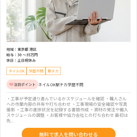
地域：
東京都 港区
給与：
30 ～
35万円
休日：
土日祝休み
ネイルOK
学歴不問
駅チカ
ネイルOK
駅チカ
学歴不問
注目ポイント
・工事が予定通り進んでいるかスケジュールを確認 ・職人さん
への作業内容の共有や打ち合わせ ・工事現場の安全確認や写真
撮影 ・工事の進捗状況を記録する書類作成 ・資材の発注や搬入
スケジュールの調整 ・お客様や協力会社との打ち合わせ 最初は
先...
無料で求人を問い合わせる