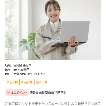
地域：
福岡県 飯塚市
給与：
30 ～
50万円
休日：
完全週休2日制（土日祝）
学歴不問
服装自由
髪型自由
服装自由
髪型自由
学歴不問
注目ポイント
建設プロジェクトが安全かつスムーズに進むよう管理を行う施工