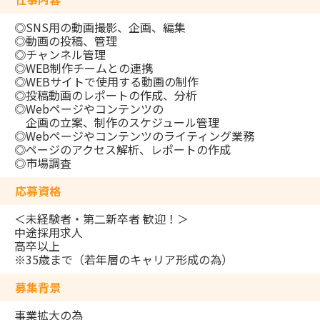
◎SNS用の動画撮影、企画、編集
◎動画の投稿、管理
◎チャンネル管理
◎WEB制作チームとの連携
◎WEBサイトで使用する動画の制作
◎投稿動画のレポートの作成、分析
◎Webページやコンテンツの
企画の立案、制作のスケジュール管理
◎Webページやコンテンツのライティング業務
◎ページのアクセス解析、レポートの作成
◎市場調査
応募資格
＜未経験者・第⼆新卒者 歓迎！＞
中途採用求人
高卒以上
※35歳まで（若年層のキャリア形成の為）
募集背景
事業拡大の為