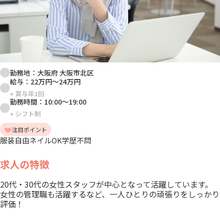
勤務地：
大阪府 大阪市北区
給与：
22万円
～
24万円
+
賞与年1回
勤務時間：
10:00
～
19:00
+
シフト制
注目ポイント
服装自由
ネイルOK
学歴不問
求人の特徴
20代・30代の女性スタッフが中心となって活躍しています。
女性の管理職も活躍するなど、一人ひとりの頑張りをしっかり
評価！