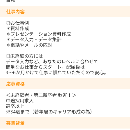
事務
仕事内容
◎お仕事例
＊資料作成
＊プレゼンテーション資料作成
＊データ入力・データ集計
＊電話やメールの応対
◎未経験の方には
データ入力など、あなたのレベルに合わせて
簡単なお仕事からスタート。配属後は
3～6か月かけて仕事に慣れていただくので安心。
応募資格
＜未経験者・第⼆新卒者 歓迎！＞
中途採用求人
高卒以上
※34歳まで（若年層のキャリア形成の為）
募集背景