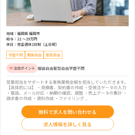
地域：
福岡県 福岡市
給与：
22 ～
29万円
休日：
完全週休2日制（土日祝）
学歴不問
服装自由
髪型自由
服装自由
髪型自由
学歴不問
注目ポイント
営業担当をサポートする事務業務全般を担当していただきます。
【具体的には】 ・見積書、契約書の作成 ・受発注データの入力
・電話、メール対応 ・納期の確認、調整 ・売上データの集計 ・
請求書の作成 ・資料作成 ・ファイリング ...
無料で求人を問い合わせる
求人情報を詳しく見る