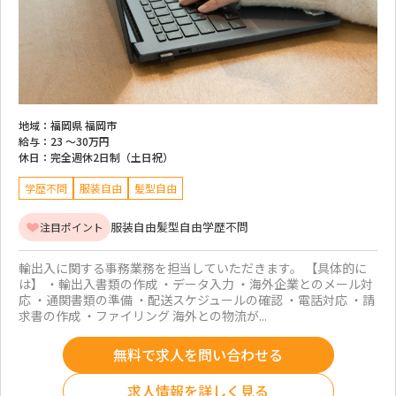
地域：
福岡県 福岡市
給与：
23 ～
30万円
休日：
完全週休2日制（土日祝）
学歴不問
服装自由
髪型自由
服装自由
髪型自由
学歴不問
注目ポイント
輸出入に関する事務業務を担当していただきます。 【具体的に
は】 ・輸出入書類の作成 ・データ入力 ・海外企業とのメール対
応 ・通関書類の準備 ・配送スケジュールの確認 ・電話対応 ・請
求書の作成 ・ファイリング 海外との物流が...
無料で求人を問い合わせる
求人情報を詳しく見る