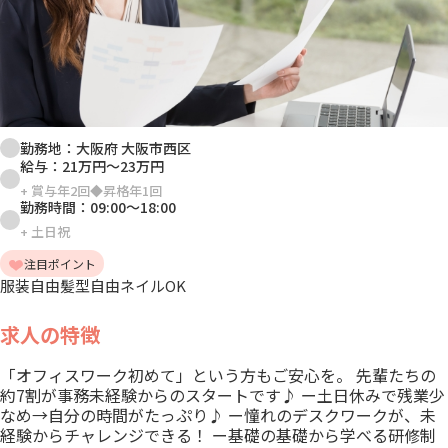
勤務地：
大阪府 大阪市西区
給与：
21万円
～
23万円
+
賞与年2回◆昇格年1回
勤務時間：
09:00
～
18:00
+
土日祝
注目ポイント
服装自由
髪型自由
ネイルOK
求人の特徴
「オフィスワーク初めて」という方もご安心を。 先輩たちの
約7割が事務未経験からのスタートです♪ ー土日休みで残業少
なめ→自分の時間がたっぷり♪ ー憧れのデスクワークが、未
経験からチャレンジできる！ ー基礎の基礎から学べる研修制