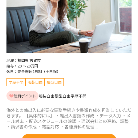
地域：
福岡県 古賀市
給与：
23 ～
29万円
休日：
完全週休2日制（土日祝）
学歴不問
服装自由
髪型自由
服装自由
髪型自由
学歴不問
注目ポイント
海外との輸出入に必要な事務手続きや書類作成を担当していただ
きます。 【具体的には】 ・輸出入書類の作成 ・データ入力 ・メ
ール対応 ・配送スケジュールの確認 ・運送会社との連絡、調整
・請求書の作成 ・電話対応 ・各種資料の管理 ...