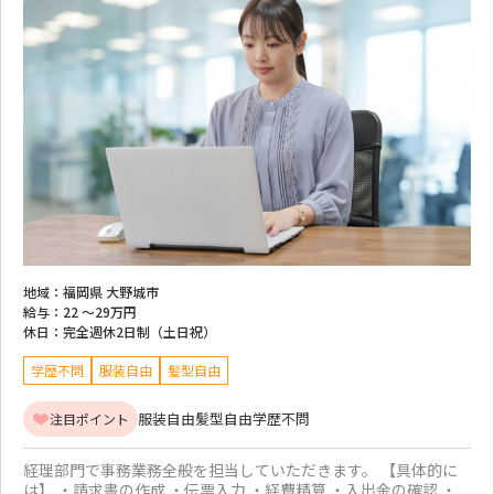
地域：
福岡県 大野城市
給与：
22 ～
29万円
休日：
完全週休2日制（土日祝）
学歴不問
服装自由
髪型自由
服装自由
髪型自由
学歴不問
注目ポイント
経理部門で事務業務全般を担当していただきます。 【具体的に
は】 ・請求書の作成 ・伝票入力 ・経費精算 ・入出金の確認 ・