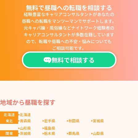
無料で昼職への転職を相談する
経験豊富なキャリアコンサルタントがあなたの
昼職への転職をマンツーマンでサポートします。
元キャバ嬢・風俗嬢などナイトワーク経験者の
キャリアコンサルタントが多数在籍しています
ので、
転職や昼職への不安・悩みについても
ご相談可能です。
無料で相談する
地域から昼職を探す
北海道
北海道
東北
青森県
岩手県
秋田県
宮城県
山形県
福島県
関東
茨城県
栃木県
群馬県
山梨県