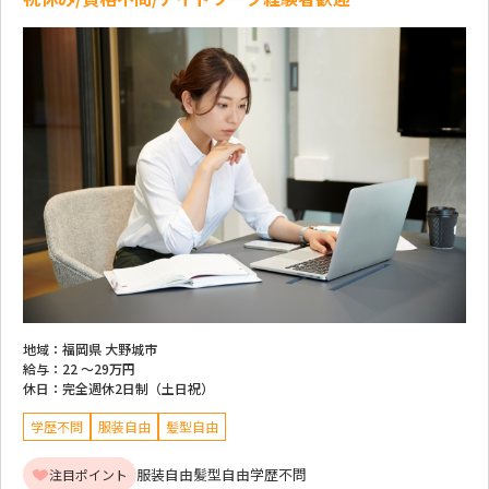
地域：
福岡県 大野城市
給与：
22 ～
29万円
休日：
完全週休2日制（土日祝）
学歴不問
服装自由
髪型自由
服装自由
髪型自由
学歴不問
注目ポイント