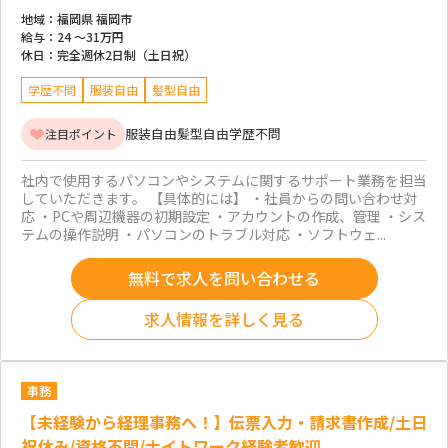
地域：
福岡県 福岡市
給与：
24 ～
31万円
休日：
完全週休2日制（土日祝）
学歴不問
服装自由
髪型自由
服装自由
髪型自由
学歴不問
注目ポイント
社内で使用するパソコンやシステムに関するサポート業務を担当
していただきます。 【具体的には】 ・社員からの問い合わせ対
応 ・PCや周辺機器の初期設定 ・アカウントの作成、管理 ・シス
テムの操作説明 ・パソコンのトラブル対応 ・ソフトウェ...
無料で求人を問い合わせる
求人情報を詳しく見る
事務
【未経験から経理事務へ！】伝票入力・請求書作成/土日
祝休み/資格不問/ナイトワーク経験者歓迎