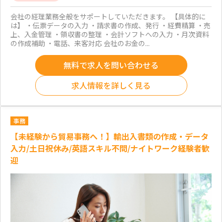
会社の経理業務全般をサポートしていただきます。 【具体的に
は】 ・伝票データの入力 ・請求書の作成、発行 ・経費精算 ・売
上、入金管理 ・領収書の整理 ・会計ソフトへの入力 ・月次資料
の作成補助 ・電話、来客対応 会社のお金の...
無料で求人を問い合わせる
求人情報を詳しく見る
事務
【未経験から貿易事務へ！】輸出入書類の作成・データ
入力/土日祝休み/英語スキル不問/ナイトワーク経験者歓
迎