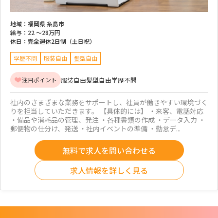
地域：
福岡県 糸島市
給与：
22 ～
28万円
休日：
完全週休2日制（土日祝）
学歴不問
服装自由
髪型自由
服装自由
髪型自由
学歴不問
注目ポイント
社内のさまざまな業務をサポートし、社員が働きやすい環境づく
りを担当していただきます。 【具体的には】 ・来客、電話対応
・備品や消耗品の管理、発注 ・各種書類の作成 ・データ入力 ・
郵便物の仕分け、発送 ・社内イベントの準備 ・勤怠デ...
無料で求人を問い合わせる
求人情報を詳しく見る