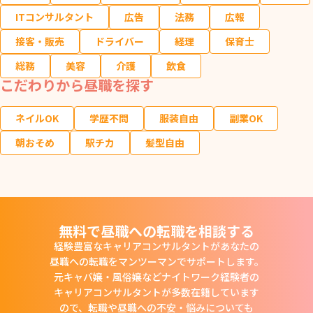
ITコンサルタント
広告
法務
広報
接客・販売
ドライバー
経理
保育士
総務
美容
介護
飲食
こだわりから昼職を探す
ネイルOK
学歴不問
服装自由
副業OK
朝おそめ
駅チカ
髪型自由
無料で昼職への転職を相談する
経験豊富なキャリアコンサルタントがあなたの
昼職への転職をマンツーマンでサポートします。
元キャバ嬢・風俗嬢などナイトワーク経験者の
キャリアコンサルタントが多数在籍しています
ので、
転職や昼職への不安・悩みについても