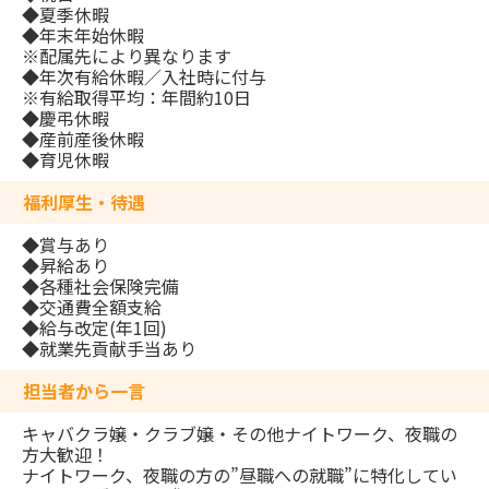
◆夏季休暇
◆年末年始休暇
※配属先により異なります
◆年次有給休暇／入社時に付与
※有給取得平均：年間約10日
◆慶弔休暇
◆産前産後休暇
◆育児休暇
福利厚生・待遇
◆賞与あり
◆昇給あり
◆各種社会保険完備
◆交通費全額支給
◆給与改定(年1回)
◆就業先貢献手当あり
担当者から一言
キャバクラ嬢・クラブ嬢・その他ナイトワーク、夜職の
方大歓迎！
ナイトワーク、夜職の方の”昼職への就職”に特化してい