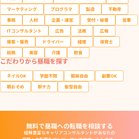
マーケティング
プログラマ
製造
不動産
事務
人材
企画・運営
受付・秘書
営業
ITコンサルタント
広告
法務
広報
接客・販売
ドライバー
経理
保育士
総務
美容
介護
飲食
こだわりから昼職を探す
ネイルOK
学歴不問
服装自由
副業OK
朝おそめ
駅チカ
髪型自由
無料で昼職への転職を相談する
経験豊富なキャリアコンサルタントがあなたの