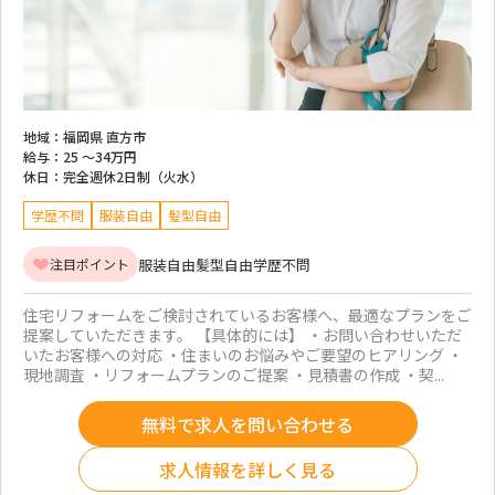
地域：
福岡県 直方市
給与：
25 ～
34万円
休日：
完全週休2日制（火水）
学歴不問
服装自由
髪型自由
服装自由
髪型自由
学歴不問
注目ポイント
住宅リフォームをご検討されているお客様へ、最適なプランをご
提案していただきます。 【具体的には】 ・お問い合わせいただ
いたお客様への対応 ・住まいのお悩みやご要望のヒアリング ・
現地調査 ・リフォームプランのご提案 ・見積書の作成 ・契...
無料で求人を問い合わせる
求人情報を詳しく見る