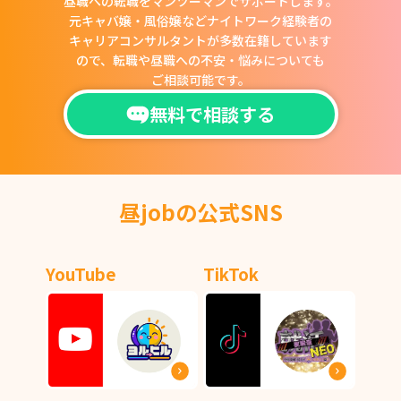
昼職への転職をマンツーマンでサポートします。
元キャバ嬢・風俗嬢などナイトワーク経験者の
キャリアコンサルタントが多数在籍しています
ので、
転職や昼職への不安・悩みについても
ご相談可能です。
無料で相談する
昼jobの公式SNS
YouTube
TikTok