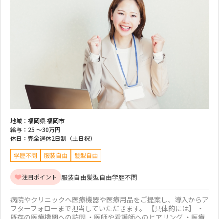
地域：
福岡県 福岡市
給与：
25 ～
30万円
休日：
完全週休2日制（土日祝）
学歴不問
服装自由
髪型自由
服装自由
髪型自由
学歴不問
注目ポイント
病院やクリニックへ医療機器や医療用品をご提案し、導入からア
フターフォローまで担当していただきます。 【具体的には】 ・
既存の医療機関への訪問 ・医師や看護師へのヒアリング ・医療