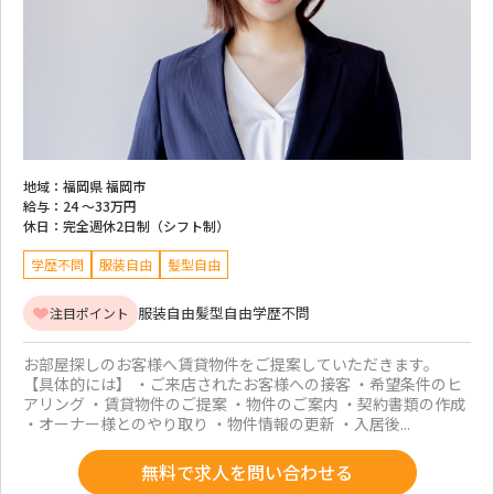
地域：
福岡県 福岡市
給与：
24 ～
33万円
休日：
完全週休2日制（シフト制）
学歴不問
服装自由
髪型自由
服装自由
髪型自由
学歴不問
注目ポイント
お部屋探しのお客様へ賃貸物件をご提案していただきます。
【具体的には】 ・ご来店されたお客様への接客 ・希望条件のヒ
アリング ・賃貸物件のご提案 ・物件のご案内 ・契約書類の作成
・オーナー様とのやり取り ・物件情報の更新 ・入居後...
無料で求人を問い合わせる