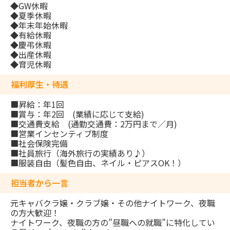
◆GW休暇
◆夏季休暇
◆年末年始休暇
◆有給休暇
◆慶弔休暇
◆出産休暇
◆育児休暇
福利厚生・待遇
■昇給：年1回
■賞与：年2回 (業績に応じて支給)
■交通費支給 (通勤交通費：2万円まで／月)
■営業インセンティブ制度
■社会保険完備
■社員旅行（海外旅行の実績あり♪）
■服装自由（髪色自由、ネイル・ピアスOK！）
担当者から一言
元キャバクラ嬢・クラブ嬢・その他ナイトワーク、夜職
の方大歓迎！
ナイトワーク、夜職の方の”昼職への就職”に特化してい