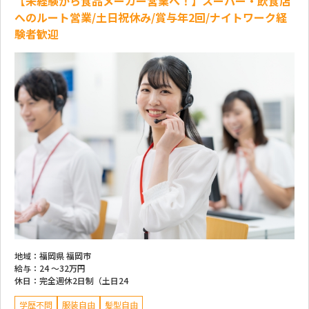
【未経験から食品メーカー営業へ！】スーパー・飲食店
へのルート営業/土日祝休み/賞与年2回/ナイトワーク経
験者歓迎
地域：
福岡県 福岡市
給与：
24 ～
32万円
休日：
完全週休2日制（土日24
学歴不問
服装自由
髪型自由