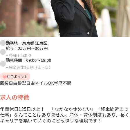
勤務地：
東京都 江東区
給与：
25万円
～
30万円
+
各種手当あり
勤務時間：
09:00
～
18:00
+
完全週休2日制（土・日）
注目ポイント
服装自由
髪型自由
ネイルOK
学歴不問
求人の特徴
年間休日125日以上！ 「なかなか休めない」「終電間近まで
仕事」なんてことはありません。産休・育休制度もあり、長く
キャリアを築いていくのにピッタリな環境です！