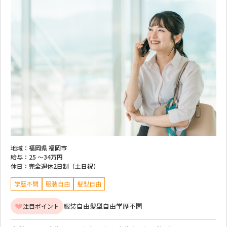
地域：
福岡県 福岡市
給与：
25 ～
34万円
休日：
完全週休2日制（土日祝）
学歴不問
服装自由
髪型自由
服装自由
髪型自由
学歴不問
注目ポイント