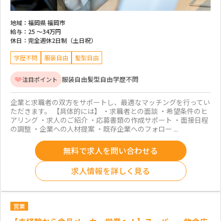
地域：
福岡県 福岡市
給与：
25 ～
34万円
休日：
完全週休2日制（土日祝）
学歴不問
服装自由
髪型自由
服装自由
髪型自由
学歴不問
注目ポイント
企業と求職者の双方をサポートし、最適なマッチングを行ってい
ただきます。 【具体的には】 ・求職者との面談 ・希望条件のヒ
アリング ・求人のご紹介 ・応募書類の作成サポート ・面接日程
の調整 ・企業への人材提案 ・既存企業へのフォロー ...
無料で求人を問い合わせる
求人情報を詳しく見る
営業