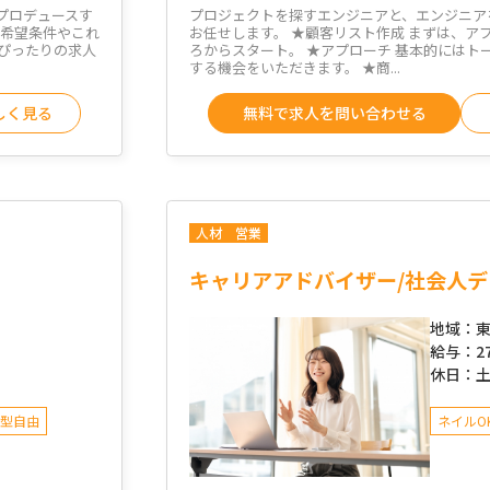
プロデュースす
プロジェクトを探すエンジニアと、エンジニア
、希望条件やこれ
お任せします。 ★顧客リスト作成 まずは、ア
ぴったりの求人
ろからスタート。 ★アプローチ 基本的にはト
する機会をいただきます。 ★商...
しく見る
無料で求人を問い合わせる
人材
営業
キャリアアドバイザー/社会人
地域：
東
給与：
2
休日：
型自由
ネイルO