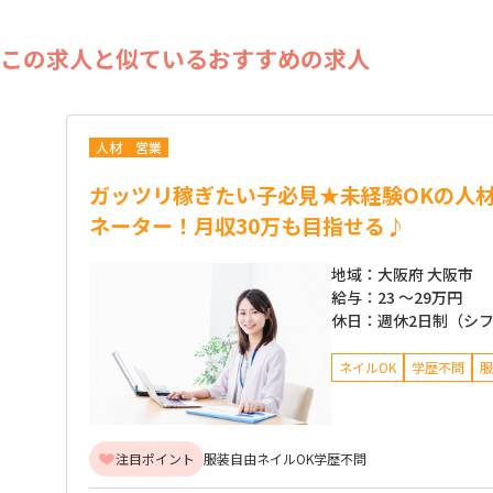
この求人と似ているおすすめの求人
人材
営業
ガッツリ稼ぎたい子必見★未経験OKの人
ネーター！月収30万も目指せる♪
地域：
大阪府 大阪市
給与：
23 ～
29万円
休日：
週休2日制（シ
ネイルOK
学歴不問
服
注目ポイント
服装自由
ネイルOK
学歴不問