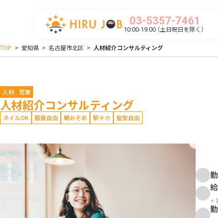
03-5357-7461
（土日祝日を除く）
10:00-19:00
TOP
>
愛知県
>
名古屋市北区
>
人材紹介コンサルティング
人材
営業
人材紹介コンサルティング
ネイルOK
服装自由
朝おそめ
駅チカ
髪型自由
勤
給
+
勤