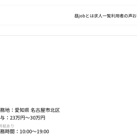
昼jobとは
求人一覧
利用者の声
お
務地：
愛知県 名古屋市北区
与：
23万円
～
30万円
昇給あり
務時間：
10:00
～
19:00