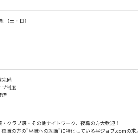
日制（土・日）
険完備
ィブ制度
禁煙
嬢・クラブ嬢・その他ナイトワーク、夜職の方大歓迎！
夜職の方の”昼職への就職”に特化している昼ジョブ.comの求