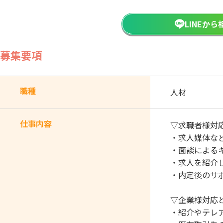
LINEか
募集要項
職種
人材
仕事内容
▽求職者様対
・求人媒体な
・面談による
・求人を紹介
・内定後のサ
▽企業様対応
・紹介やテレ