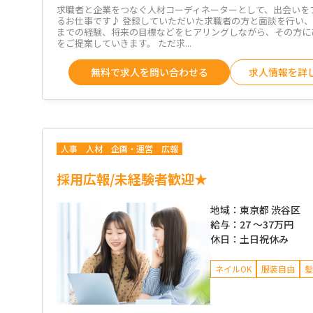
求職者と企業をつなぐ人材コーディネーターとして、出会いを
るお仕事です♪ 登録していただいた求職者の方と面談を行い
までの経験、将来の目標などをヒアリングしながら、その方に
をご提案していきます。 ただ求...
無料で求人を問い合わせる
求人情報を詳
人事
人材
企画・運営
広報
採用広報/未経験者歓迎★
地域：
東京都 渋谷区
給与：
27 ～
37万円
休日：
土日祝休み
ネイルOK
服装自由
髪