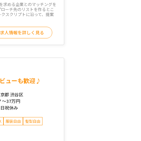
を求める企業とのマッチングを
プローチ先のリストを作るとこ
ークスクリプトに沿って、提案
求人情報を詳しく見る
デビューも歓迎♪
京都 渋谷区
7 ～
37万円
土日祝休み
K
服装自由
髪型自由