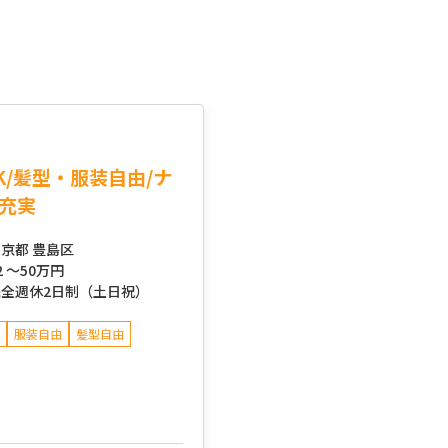
K/髪型・服装自由/ナ
充実
京都 豊島区
2 ～
50万円
完全週休2日制（土日祝）
服装自由
髪型自由