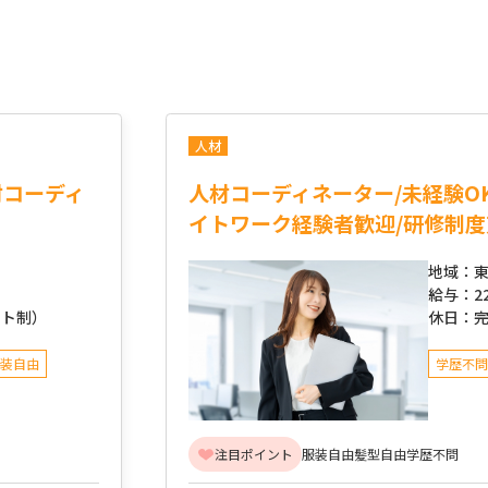
人材
材コーディ
人材コーディネーター/未経験O
イトワーク経験者歓迎/研修制度
地域：
東
給与：
2
フト制）
休日：
装自由
学歴不問
注目ポイント
服装自由
髪型自由
学歴不問