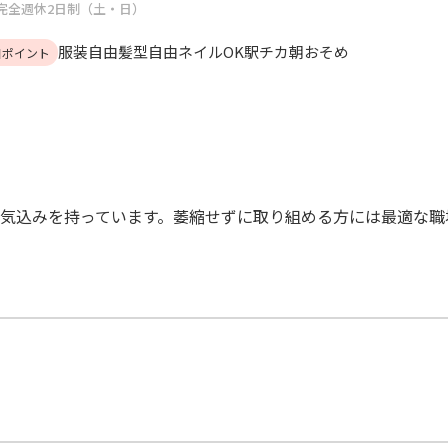
完全週休2日制（土・日）
服装自由
髪型自由
ネイルOK
駅チカ
朝おそめ
目ポイント
気込みを持っています。萎縮せずに取り組める方には最適な職