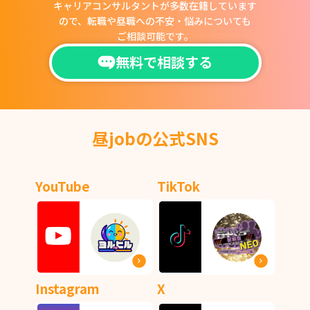
キャリアコンサルタントが多数在籍しています
ので、
転職や昼職への不安・悩みについても
ご相談可能です。
無料で相談する
昼jobの公式SNS
YouTube
TikTok
Instagram
X