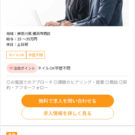
地域：
神奈川県 横浜市西区
給与：
25 ～
35万円
休日：
土日祝
ネイルOK
学歴不問
ネイルOK
学歴不問
注目ポイント
◎お電話でのアプローチ ◎課題のヒアリング・提案 ◎商談 ◎契
約・アフターフォロー
無料で求人を問い合わせる
求人情報を詳しく見る
事務