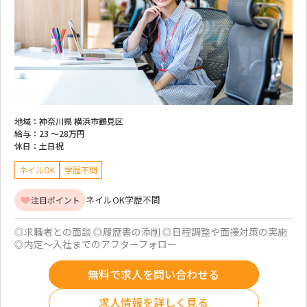
地域：
神奈川県 横浜市鶴見区
給与：
23 ～
28万円
休日：
土日祝
ネイルOK
学歴不問
ネイルOK
学歴不問
注目ポイント
◎求職者との面談 ◎履歴書の添削 ◎日程調整や面接対策の実施
◎内定～入社までのアフターフォロー
無料で求人を問い合わせる
求人情報を詳しく見る