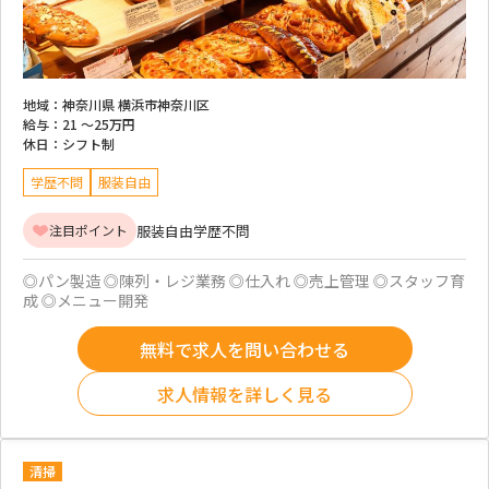
地域：
神奈川県 横浜市神奈川区
給与：
21 ～
25万円
休日：
シフト制
学歴不問
服装自由
服装自由
学歴不問
注目ポイント
◎パン製造 ◎陳列・レジ業務 ◎仕入れ ◎売上管理 ◎スタッフ育
成 ◎メニュー開発
無料で求人を問い合わせる
求人情報を詳しく見る
清掃