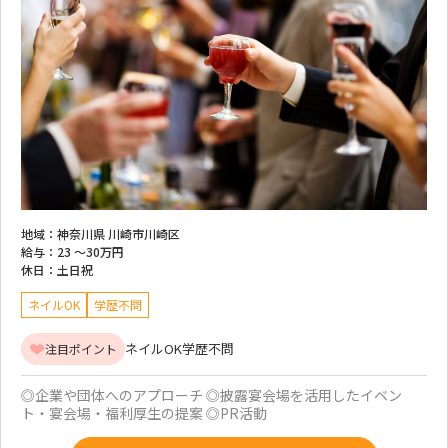
地域：
神奈川県 川崎市川崎区
給与：
23 ～
30万円
休日：
土日祝
ネイルOK
学歴不問
ネイルOK
学歴不問
注目ポイント
◎企業や団体へのアプローチ ◎披露宴会場を活用したイベン
ト・宴会場・福利厚生の提案 ◎PR活動