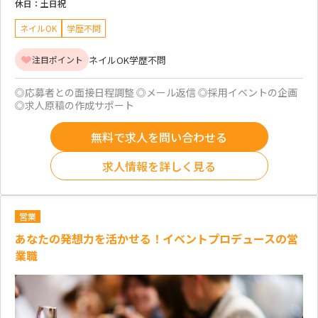
休日：
土日祝
ネイルOK
学歴不問
ネイルOK
学歴不問
注目ポイント
◎応募者との面接日程調整 ◎メール返信 ◎採用イベントの企画
◎求人原稿の作成サポート
無料で求人を問い合わせる
求人情報を詳しく見る
営業
あなたの発想力を活かせる！イベントプロデュースの営
業職