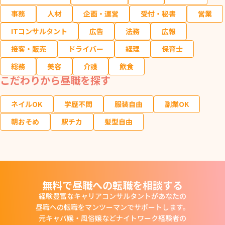
事務
人材
企画・運営
受付・秘書
営業
ITコンサルタント
広告
法務
広報
接客・販売
ドライバー
経理
保育士
総務
美容
介護
飲食
こだわりから昼職を探す
ネイルOK
学歴不問
服装自由
副業OK
朝おそめ
駅チカ
髪型自由
無料で昼職への転職を相談する
経験豊富なキャリアコンサルタントがあなたの
昼職への転職をマンツーマンでサポートします。
元キャバ嬢・風俗嬢などナイトワーク経験者の