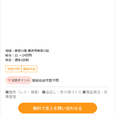
地域：
神奈川県 横浜市神奈川区
給与：
21 ～
24万円
休日：
週休2日制
学歴不問
服装自由
服装自由
学歴不問
注目ポイント
■販売（レジ・接客） ■品出し・売り場づくり ■商品発注・在
庫管理
無料で求人を問い合わせる