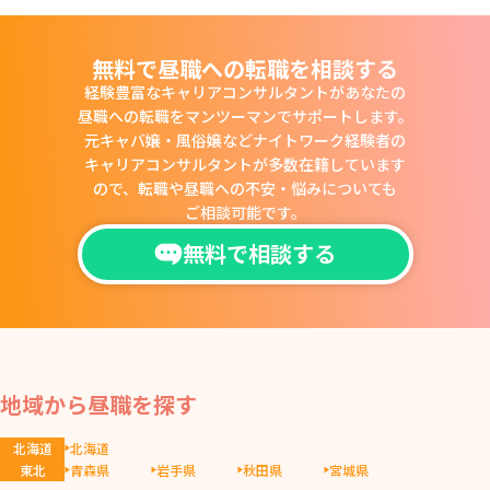
無料で昼職への転職を相談する
経験豊富なキャリアコンサルタントがあなたの
昼職への転職をマンツーマンでサポートします。
元キャバ嬢・風俗嬢などナイトワーク経験者の
キャリアコンサルタントが多数在籍しています
ので、
転職や昼職への不安・悩みについても
ご相談可能です。
無料で相談する
地域から昼職を探す
北海道
北海道
東北
青森県
岩手県
秋田県
宮城県