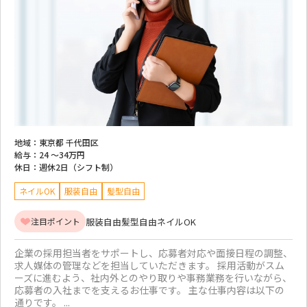
地域：
東京都 千代田区
給与：
24 ～
34万円
休日：
週休2日（シフト制）
ネイルOK
服装自由
髪型自由
服装自由
髪型自由
ネイルOK
注目ポイント
企業の採用担当者をサポートし、応募者対応や面接日程の調整、
求人媒体の管理などを担当していただきます。 採用活動がスム
ーズに進むよう、社内外とのやり取りや事務業務を行いながら、
応募者の入社までを支えるお仕事です。 主な仕事内容は以下の
通りです。 ...