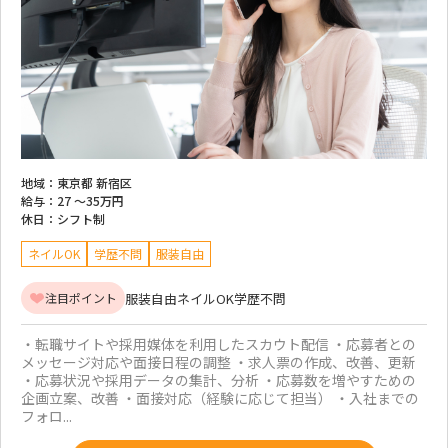
地域：
東京都 新宿区
給与：
27 ～
35万円
休日：
シフト制
ネイルOK
学歴不問
服装自由
服装自由
ネイルOK
学歴不問
注目ポイント
・転職サイトや採用媒体を利用したスカウト配信 ・応募者との
メッセージ対応や面接日程の調整 ・求人票の作成、改善、更新
・応募状況や採用データの集計、分析 ・応募数を増やすための
企画立案、改善 ・面接対応（経験に応じて担当） ・入社までの
フォロ...