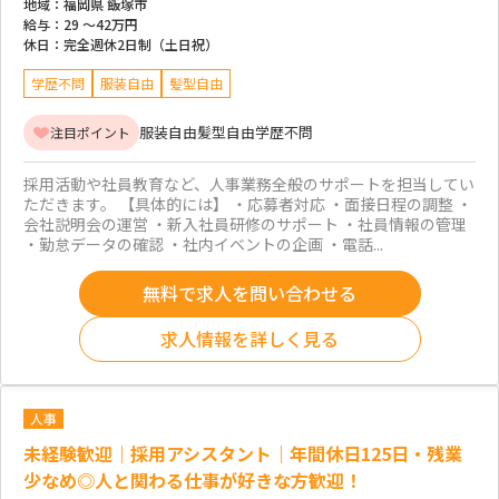
地域：
福岡県 飯塚市
給与：
29 ～
42万円
休日：
完全週休2日制（土日祝）
学歴不問
服装自由
髪型自由
服装自由
髪型自由
学歴不問
注目ポイント
採用活動や社員教育など、人事業務全般のサポートを担当してい
ただきます。 【具体的には】 ・応募者対応 ・面接日程の調整 ・
会社説明会の運営 ・新入社員研修のサポート ・社員情報の管理
・勤怠データの確認 ・社内イベントの企画 ・電話...
無料で求人を問い合わせる
求人情報を詳しく見る
人事
未経験歓迎｜採用アシスタント｜年間休日125日・残業
少なめ◎人と関わる仕事が好きな方歓迎！