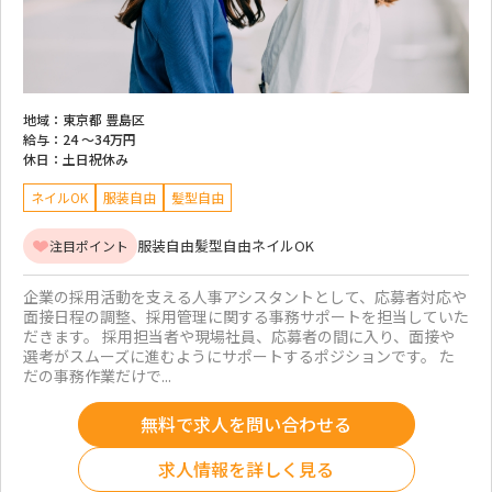
地域：
東京都 豊島区
給与：
24 ～
34万円
休日：
土日祝休み
ネイルOK
服装自由
髪型自由
服装自由
髪型自由
ネイルOK
注目ポイント
企業の採用活動を支える人事アシスタントとして、応募者対応や
面接日程の調整、採用管理に関する事務サポートを担当していた
だきます。 採用担当者や現場社員、応募者の間に入り、面接や
選考がスムーズに進むようにサポートするポジションです。 た
だの事務作業だけで...
無料で求人を問い合わせる
求人情報を詳しく見る