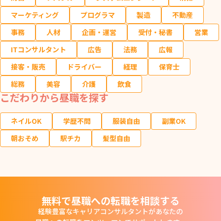
マーケティング
プログラマ
製造
不動産
事務
人材
企画・運営
受付・秘書
営業
ITコンサルタント
広告
法務
広報
接客・販売
ドライバー
経理
保育士
総務
美容
介護
飲食
こだわりから昼職を探す
ネイルOK
学歴不問
服装自由
副業OK
朝おそめ
駅チカ
髪型自由
無料で昼職への転職を相談する
経験豊富なキャリアコンサルタントがあなたの