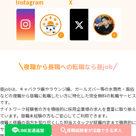
Instagram
X
夜職から昼職への転職なら昼job
昼jobは、キャバクラ嬢やラウンジ嬢、ガールズバー等の水商売・風俗
などの夜職から
昼職に転職したい方に特化した完全無料の転職サービス
です。
ナイトワーク経験者の方を積極的に採用企業様の求人を豊富に取り揃え
ています。
昼職未経験の方もご安心してご利用できます。
夜職と昼職の両方を知り尽くした担当スタッフが就職内定まで徹底的に
サポートいたします。
LINE友達追加
夜職経験者が活躍できる求人
履歴書の作成、面接対策、お仕事の研修など、無料で受けられますの