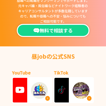
昼職への転職をマンツーマンでサポートします。
元キャバ嬢・風俗嬢などナイトワーク経験者の
キャリアコンサルタントが多数在籍しています
ので、
転職や昼職への不安・悩みについても
ご相談可能です。
無料で相談する
昼jobの公式SNS
YouTube
TikTok