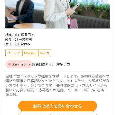
地域：
東京都 墨田区
給与：
27 ～
30万円
休日：
土日祝休み
ネイルOK
服装自由
駅チカ
服装自由
ネイルOK
駅チカ
注目ポイント
自社で働くスタッフの採用をサポートします。最初は応募者への
連絡や面接の日程調整などからスタートするため、人事経験がな
い方でもチャレンジできます。 ●具体的には ・求人サイトから
届いた応募の確認 ・応募者への電話、メール、LINEでの連絡 ・
面接日...
無料で求人を問い合わせる