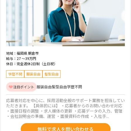
地域：
福岡県 朝倉市
給与：
27 ～
39万円
休日：
完全週休2日制（土日祝）
学歴不問
服装自由
髪型自由
服装自由
髪型自由
学歴不問
注目ポイント
応募者対応を中心に、採用活動全般のサポート業務を担当してい
ただきます。 【具体的には】 ・応募者からのお問い合わせ対応
・面接日程の調整 ・求人媒体の更新 ・応募データの入力、管理
・会社説明会の準備、運営 ・面接資料の作成 ・入社手...
無料で求人を問い合わせる