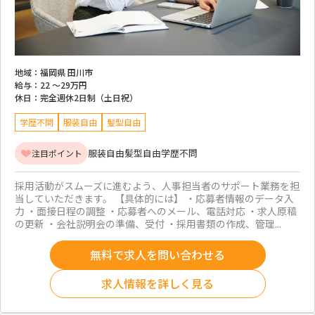
地域：
福岡県 田川市
給与：
22 ～
29万円
休日：
完全週休2日制（土日祝）
学歴不問
服装自由
髪型自由
服装自由
髪型自由
学歴不問
注目ポイント
採用活動がスムーズに進むよう、人事担当者のサポート業務を担
当していただきます。 【具体的には】 ・応募者情報のデータ入
力 ・面接日程の調整 ・応募者へのメール、電話対応 ・求人原稿
の更新 ・会社説明会の準備、受付 ・採用書類の作成、管理...
無料で求人を問い合わせる
求人情報を詳しく見る