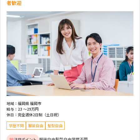
者歓迎
地域：
福岡県 福岡市
給与：
23 ～
29万円
休日：
完全週休2日制（土日祝）
学歴不問
服装自由
髪型自由
服装自由
髪型自由
学歴不問
注目ポイント