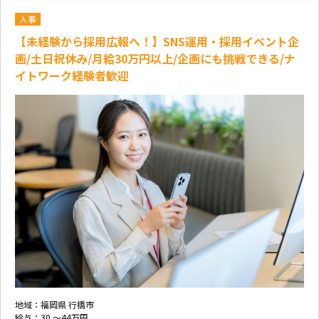
人事
【未経験から採用広報へ！】SNS運用・採用イベント企
画/土日祝休み/月給30万円以上/企画にも挑戦できる/ナ
イトワーク経験者歓迎
地域：
福岡県 行橋市
給与：
30 ～
44万円