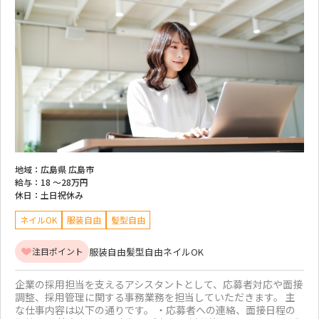
地域：
広島県 広島市
給与：
18 ～
28万円
休日：
土日祝休み
ネイルOK
服装自由
髪型自由
服装自由
髪型自由
ネイルOK
注目ポイント
企業の採用担当を支えるアシスタントとして、応募者対応や面接
調整、採用管理に関する事務業務を担当していただきます。 主
な仕事内容は以下の通りです。 ・応募者への連絡、面接日程の