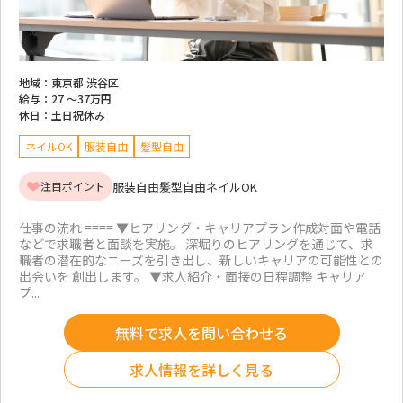
地域：
東京都 渋谷区
給与：
27 ～
37万円
休日：
土日祝休み
ネイルOK
服装自由
髪型自由
服装自由
髪型自由
ネイルOK
注目ポイント
仕事の流れ ==== ▼ヒアリング・キャリアプラン作成対面や電話
などで求職者と面談を実施。 深堀りのヒアリングを通じて、求
職者の潜在的なニーズを引き出し、新しいキャリアの可能性との
出会いを 創出します。 ▼求人紹介・面接の日程調整 キャリア
プ...
無料で求人を問い合わせる
求人情報を詳しく見る