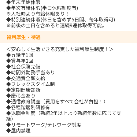
◆年末年始休暇
◆年次有給休暇(半日休暇制度有)
※入社時より有給休暇あり！
◆特別連続休暇(休日を含めず5日間、毎年取得可)
※前後の土日を含めると連続9連休取得可能。
福利厚生・待遇
＜安心して生活できる充実した福利厚生制度！＞
◆昇給年1回
◆賞与年2回
◆社会保険完備
◆時間外勤務手当あり
◆交通費全額支給
◆フレックスタイム制
◆定期健康診断
◆慶弔金あり
◆通信教育講座（費用をすべて会社が負担！）
◆各種階層別研修有
◆退職金制度（勤続2年以上より勤続年数に応じて支
給）
◆リモートワーク/テレワーク制度
◆屋内禁煙