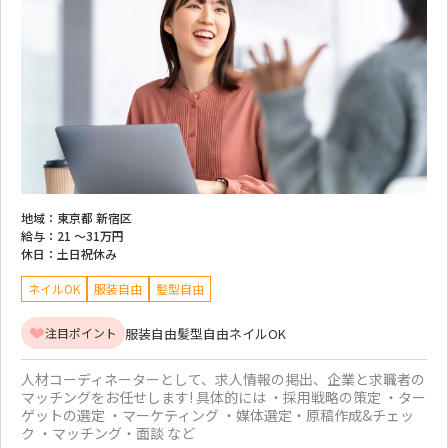
地域：
東京都 新宿区
給与：
21 ～
31万円
休日：
土日祝休み
ネイルOK
服装自由
髪型自由
服装自由
髪型自由
ネイルOK
注目ポイント
人材コーディネーターとして、求人情報の掲出、企業と求職者の
マッチングをお任せします! 具体的には ・採用戦略の策定 ・ター
ゲットの選定 ・マーケティング ・媒体選定・原稿作成&チェッ
ク ・マッチング・面談 など