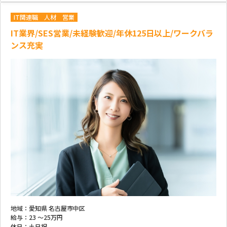
IT関連職
人材
営業
IT業界/SES営業/未経験歓迎/年休125日以上/ワークバラ
ンス充実
地域：
愛知県 名古屋市中区
給与：
23 ～
25万円
休日：
土日祝