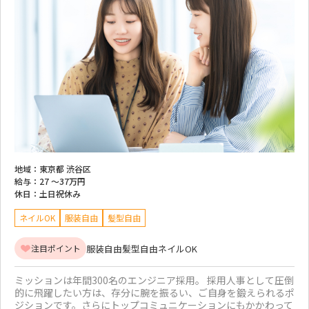
地域：
東京都 渋谷区
給与：
27 ～
37万円
休日：
土日祝休み
ネイルOK
服装自由
髪型自由
服装自由
髪型自由
ネイルOK
注目ポイント
ミッションは年間300名のエンジニア採用。 採用人事として圧倒
的に飛躍したい方は、存分に腕を振るい、ご自身を鍛えられるポ
ジションです。さらにトップコミュニケーションにもかかわって