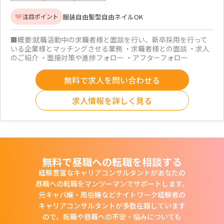
服装自由
髪型自由
ネイルOK
注目ポイント
■概要:就職活動中の求職者様と面談を行い、新卒採用を行って
いる企業様とマッチングさせる業務 ・求職者様との面談 ・求人
のご紹介 ・面接対策や進捗フォロー ・アフターフォロー
無料で求人を問い合わせる
求人情報を詳しく見る
無料で昼職への転職を相談する
経験豊富なキャリアコンサルタントがあなたの
昼職への転職をマンツーマンでサポートします。
元キャバ嬢・風俗嬢などナイトワーク経験者の
キャリアコンサルタントが多数在籍しています
ので、
転職や昼職への不安・悩みについても