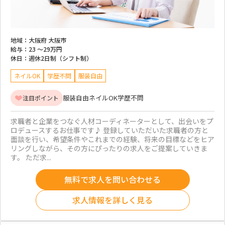
地域：
大阪府 大阪市
給与：
23 ～
29万円
休日：
週休2日制（シフト制）
ネイルOK
学歴不問
服装自由
服装自由
ネイルOK
学歴不問
注目ポイント
求職者と企業をつなぐ人材コーディネーターとして、出会いをプ
ロデュースするお仕事です♪ 登録していただいた求職者の方と
面談を行い、希望条件やこれまでの経験、将来の目標などをヒア
リングしながら、その方にぴったりの求人をご提案していきま
す。 ただ求...
無料で求人を問い合わせる
求人情報を詳しく見る