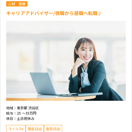
人材
営業
キャリアアドバイザー/夜職から昼職へ転職♪
地域：
東京都 渋谷区
給与：
25 ～
35万円
休日：
土日祝休み
ネイルOK
服装自由
髪型自由