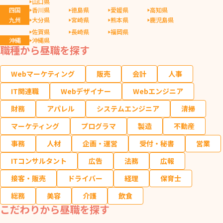
山口県
四国
香川県
徳島県
愛媛県
高知県
九州
大分県
宮崎県
熊本県
鹿児島県
佐賀県
長崎県
福岡県
沖縄
沖縄県
職種から昼職を探す
Webマーケティング
販売
会計
人事
IT関連職
Webデザイナー
Webエンジニア
財務
アパレル
システムエンジニア
清掃
マーケティング
プログラマ
製造
不動産
事務
人材
企画・運営
受付・秘書
営業
ITコンサルタント
広告
法務
広報
接客・販売
ドライバー
経理
保育士
総務
美容
介護
飲食
こだわりから昼職を探す