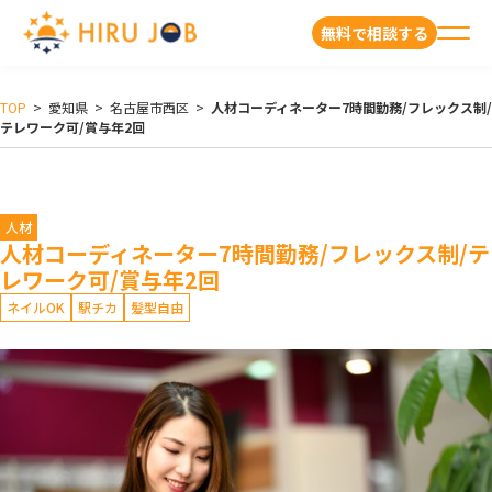
無料で相談する
TOP
>
愛知県
>
名古屋市西区
>
人材コーディネーター7時間勤務/フレックス制/
テレワーク可/賞与年2回
人材
人材コーディネーター7時間勤務/フレックス制/テ
レワーク可/賞与年2回
ネイルOK
駅チカ
髪型自由