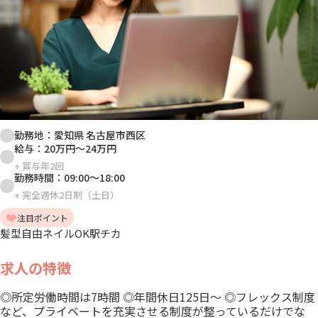
勤務地：
愛知県 名古屋市西区
給与：
20万円
～
24万円
+
賞与年2回
勤務時間：
09:00
～
18:00
+
完全週休2日制（土日）
注目ポイント
髪型自由
ネイルOK
駅チカ
求人の特徴
◎所定労働時間は7時間 ◎年間休日125日～ ◎フレックス制度
など、プライベートを充実させる制度が整っているだけでな