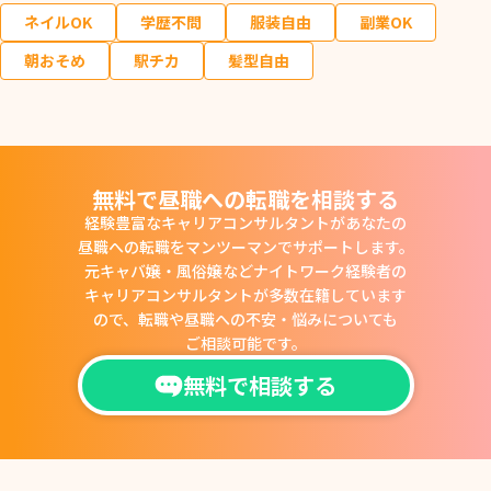
ネイルOK
学歴不問
服装自由
副業OK
朝おそめ
駅チカ
髪型自由
無料で昼職への転職を相談する
経験豊富なキャリアコンサルタントがあなたの
昼職への転職をマンツーマンでサポートします。
元キャバ嬢・風俗嬢などナイトワーク経験者の
キャリアコンサルタントが多数在籍しています
ので、
転職や昼職への不安・悩みについても
ご相談可能です。
無料で相談する