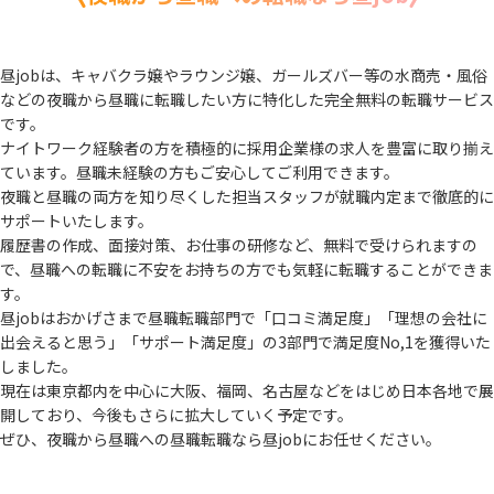
昼jobは、キャバクラ嬢やラウンジ嬢、ガールズバー等の水商売・風俗
などの夜職から
昼職に転職したい方に特化した完全無料の転職サービス
です。
ナイトワーク経験者の方を積極的に採用企業様の求人を豊富に取り揃え
ています。
昼職未経験の方もご安心してご利用できます。
夜職と昼職の両方を知り尽くした担当スタッフが就職内定まで徹底的に
サポートいたします。
履歴書の作成、面接対策、お仕事の研修など、無料で受けられますの
で、
昼職への転職に不安をお持ちの方でも気軽に転職することができま
す。
昼jobはおかげさまで昼職転職部門で「口コミ満足度」「理想の会社に
出会えると思う」
「サポート満足度」の3部門で満足度No,1を獲得いた
しました。
現在は東京都内を中心に大阪、福岡、名古屋などをはじめ日本各地で展
開しており、
今後もさらに拡大していく予定です。
ぜひ、夜職から昼職への昼職転職なら昼jobにお任せください。