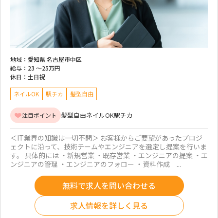
地域：
愛知県 名古屋市中区
給与：
23 ～
25万円
休日：
土日祝
ネイルOK
駅チカ
髪型自由
髪型自由
ネイルOK
駅チカ
注目ポイント
＜IT業界の知識は一切不問＞ お客様からご要望があったプロジ
ェクトに沿って、技術チームやエンジニアを選定し提案を行いま
す。 具体的には ・新規営業 ・既存営業 ・エンジニアの提案 ・エ
ンジニアの管理 ・エンジニアのフォロー ・資料作成 ...
無料で求人を問い合わせる
求人情報を詳しく見る