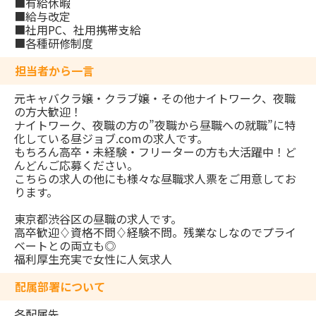
■有給休暇
■給与改定
■社用PC、社用携帯支給
■各種研修制度
担当者から一言
元キャバクラ嬢・クラブ嬢・その他ナイトワーク、夜職
の方大歓迎！
ナイトワーク、夜職の方の”夜職から昼職への就職”に特
化している昼ジョブ.comの求人です。
もちろん高卒・未経験・フリーターの方も大活躍中！ど
んどんご応募ください。
こちらの求人の他にも様々な昼職求人票をご用意してお
ります。
東京都渋谷区の昼職の求人です。
高卒歓迎♢資格不問♢経験不問。残業なしなのでプライ
ベートとの両立も◎
福利厚生充実で女性に人気求人
配属部署について
各配属先