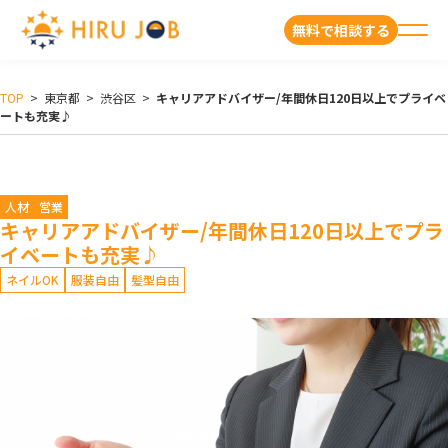
無料で相談する
TOP
>
東京都
>
渋谷区
>
キャリアアドバイザー/年間休日120日以上でプライベ
ートも充実♪
人材
営業
キャリアアドバイザー/年間休日120日以上でプラ
イベートも充実♪
ネイルOK
服装自由
髪型自由