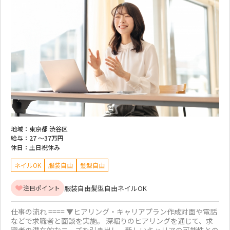
地域：
東京都 渋谷区
給与：
27 ～
37万円
休日：
土日祝休み
ネイルOK
服装自由
髪型自由
服装自由
髪型自由
ネイルOK
注目ポイント
仕事の流れ ==== ▼ヒアリング・キャリアプラン作成対面や電話
などで求職者と面談を実施。 深堀りのヒアリングを通じて、求