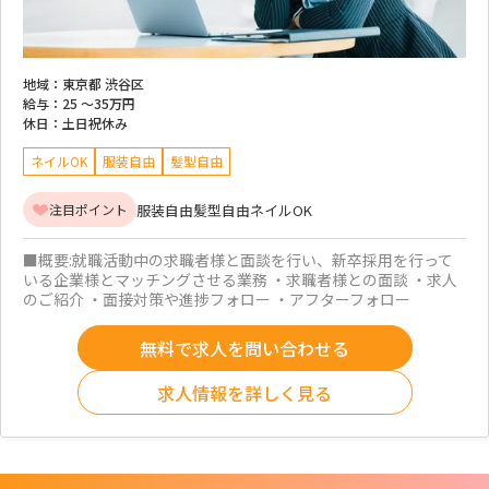
地域：
東京都 渋谷区
給与：
25 ～
35万円
休日：
土日祝休み
ネイルOK
服装自由
髪型自由
服装自由
髪型自由
ネイルOK
注目ポイント
■概要:就職活動中の求職者様と面談を行い、新卒採用を行って
いる企業様とマッチングさせる業務 ・求職者様との面談 ・求人
のご紹介 ・面接対策や進捗フォロー ・アフターフォロー
無料で求人を問い合わせる
求人情報を詳しく見る