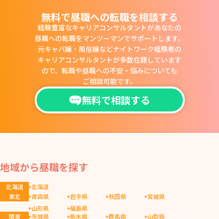
無料で昼職への転職を相談する
経験豊富なキャリアコンサルタントがあなたの
昼職への転職をマンツーマンでサポートします。
元キャバ嬢・風俗嬢などナイトワーク経験者の
キャリアコンサルタントが多数在籍しています
ので、
転職や昼職への不安・悩みについても
ご相談可能です。
無料で相談する
地域から昼職を探す
北海道
北海道
東北
青森県
岩手県
秋田県
宮城県
山形県
福島県
関東
茨城県
栃木県
群馬県
山梨県