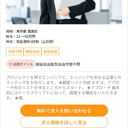
地域：
東京都 豊島区
給与：
22 ～
50万円
休日：
完全週休2日制（土日祝）
学歴不問
服装自由
髪型自由
服装自由
髪型自由
学歴不問
注目ポイント
プロジェクトを探すエンジニアと、エンジニアを求める企業との
マッチングをお任せします。 ★顧客リスト作成 まずは、アプロ
ーチ先のリストを作るところからスタート。 ★アプローチ 基本
的にはトークスクリプトに沿って、提案する機会をいただきま
す。 ★商...
無料で求人を問い合わせる
求人情報を詳しく見る