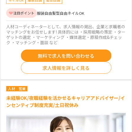
服装自由
髪型自由
ネイルOK
注目ポイント
人材コーディネーターとして、求人情報の掲出、企業と求職者の
マッチングをお任せします! 具体的には ・採用戦略の策定 ・ター
ゲットの選定 ・マーケティング ・媒体選定・原稿作成&チェッ
ク ・マッチング・面談 など
無料で求人を問い合わせる
求人情報を詳しく見る
人材
営業
未経験OK/夜職経験を活かせるキャリアアドバイザー/イ
ンセンティブ制度充実/土日祝休み