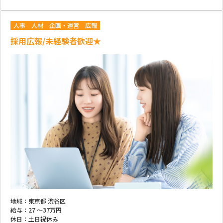
人事
人材
企画・運営
広報
採用広報/未経験者歓迎★
地域：
東京都 渋谷区
給与：
27 ～
37万円
休日：
土日祝休み