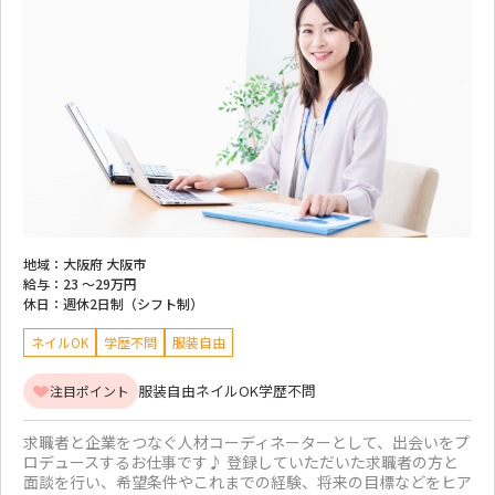
地域：
大阪府 大阪市
給与：
23 ～
29万円
休日：
週休2日制（シフト制）
ネイルOK
学歴不問
服装自由
服装自由
ネイルOK
学歴不問
注目ポイント
求職者と企業をつなぐ人材コーディネーターとして、出会いをプ
ロデュースするお仕事です♪ 登録していただいた求職者の方と
面談を行い、希望条件やこれまでの経験、将来の目標などをヒア