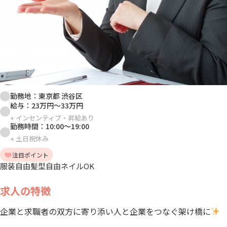
勤務地：
東京都 渋谷区
給与：
23万円
～
33万円
+
インセンティブ・昇給あり
勤務時間：
10:00
～
19:00
+
土日祝休み
注目ポイント
服装自由
髪型自由
ネイルOK
求人の特徴
企業と求職者の双方に寄り添い人と企業をつなぐ架け橋に