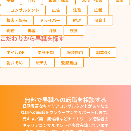
ITコンサルタント
広告
法務
広報
接客・販売
ドライバー
経理
保育士
総務
美容
介護
飲食
こだわりから昼職を探す
ネイルOK
学歴不問
服装自由
副業OK
朝おそめ
駅チカ
髪型自由
無料で昼職への転職を相談する
経験豊富なキャリアコンサルタントがあなたの
昼職への転職をマンツーマンでサポートします。
元キャバ嬢・風俗嬢などナイトワーク経験者の
キャリアコンサルタントが多数在籍しています