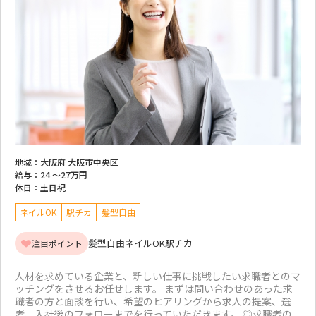
地域：
大阪府 大阪市中央区
給与：
24 ～
27万円
休日：
土日祝
ネイルOK
駅チカ
髪型自由
髪型自由
ネイルOK
駅チカ
注目ポイント
人材を求めている企業と、新しい仕事に挑戦したい求職者とのマ
ッチングをさせるお任せします。 まずは問い合わせのあった求
職者の方と面談を行い、希望のヒアリングから求人の提案、選
考、入社後のフォローまでを行っていただきます。 ◎求職者の