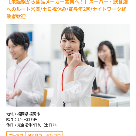
【未経験から食品メーカー営業へ！】スーパー・飲食店
へのルート営業/土日祝休み/賞与年2回/ナイトワーク経
験者歓迎
地域：
福岡県 福岡市
給与：
24 ～
32万円
休日：
完全週休2日制（土日24
学歴不問
服装自由
髪型自由