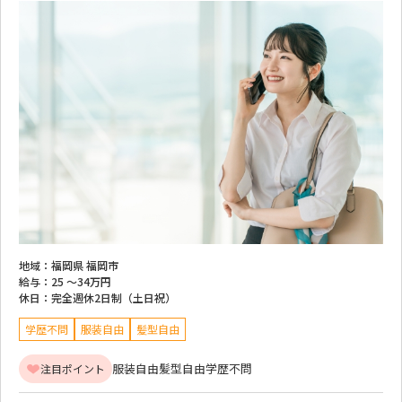
地域：
福岡県 福岡市
給与：
25 ～
34万円
休日：
完全週休2日制（土日祝）
学歴不問
服装自由
髪型自由
服装自由
髪型自由
学歴不問
注目ポイント