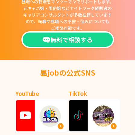
昼職への転職をマンツーマンでサポートします。
元キャバ嬢・風俗嬢などナイトワーク経験者の
キャリアコンサルタントが多数在籍しています
ので、
転職や昼職への不安・悩みについても
ご相談可能です。
無料で相談する
昼jobの公式SNS
YouTube
TikTok