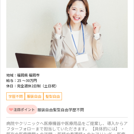
地域：
福岡県 福岡市
給与：
25 ～
30万円
休日：
完全週休2日制（土日祝）
学歴不問
服装自由
髪型自由
服装自由
髪型自由
学歴不問
注目ポイント
病院やクリニックへ医療機器や医療用品をご提案し、導入からア
フターフォローまで担当していただきます。 【具体的には】 ・