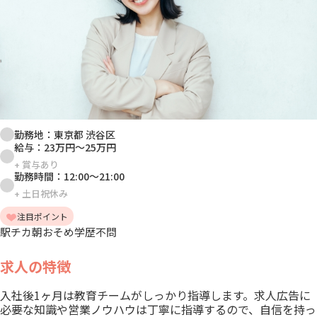
勤務地：
東京都 渋谷区
給与：
23万円
～
25万円
+
賞与あり
勤務時間：
12:00
～
21:00
+
土日祝休み
注目ポイント
駅チカ
朝おそめ
学歴不問
求人の特徴
入社後1ヶ月は教育チームがしっかり指導します。求人広告に
必要な知識や営業ノウハウは丁寧に指導するので、自信を持っ