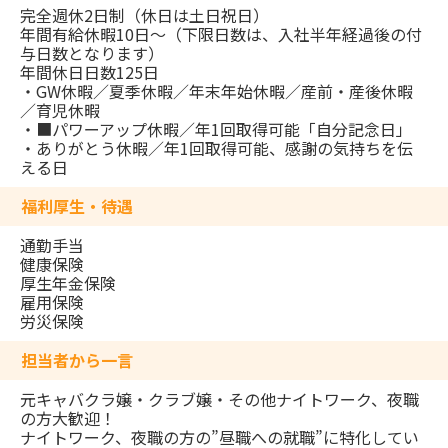
完全週休2日制（休日は土日祝日）
年間有給休暇10日～（下限日数は、入社半年経過後の付
与日数となります）
年間休日日数125日
・GW休暇／夏季休暇／年末年始休暇／産前・産後休暇
／育児休暇
・■パワーアップ休暇／年1回取得可能「自分記念日」
・ありがとう休暇／年1回取得可能、感謝の気持ちを伝
える日
福利厚生・待遇
通勤手当
健康保険
厚生年金保険
雇用保険
労災保険
担当者から一言
元キャバクラ嬢・クラブ嬢・その他ナイトワーク、夜職
の方大歓迎！
ナイトワーク、夜職の方の”昼職への就職”に特化してい