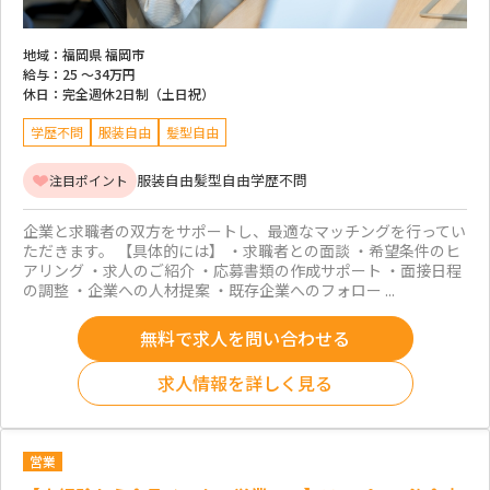
地域：
福岡県 福岡市
給与：
25 ～
34万円
休日：
完全週休2日制（土日祝）
学歴不問
服装自由
髪型自由
服装自由
髪型自由
学歴不問
注目ポイント
企業と求職者の双方をサポートし、最適なマッチングを行ってい
ただきます。 【具体的には】 ・求職者との面談 ・希望条件のヒ
アリング ・求人のご紹介 ・応募書類の作成サポート ・面接日程
の調整 ・企業への人材提案 ・既存企業へのフォロー ...
無料で求人を問い合わせる
求人情報を詳しく見る
営業