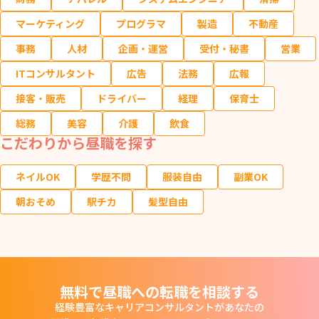
マーケティング
プログラマ
製造
不動産
事務
人材
企画・運営
受付・秘書
営業
ITコンサルタント
広告
法務
広報
接客・販売
ドライバー
経理
保育士
総務
美容
介護
飲食
こだわりから昼職を探す
ネイルOK
学歴不問
服装自由
副業OK
朝おそめ
駅チカ
髪型自由
無料で昼職への転職を相談する
経験豊富なキャリアコンサルタントがあなたの