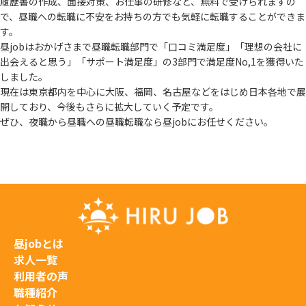
履歴書の作成、面接対策、お仕事の研修など、無料で受けられますの
で、
昼職への転職に不安をお持ちの方でも気軽に転職することができま
す。
昼jobはおかげさまで昼職転職部門で「口コミ満足度」「理想の会社に
出会えると思う」
「サポート満足度」の3部門で満足度No,1を獲得いた
しました。
現在は東京都内を中心に大阪、福岡、名古屋などをはじめ日本各地で展
開しており、
今後もさらに拡大していく予定です。
ぜひ、夜職から昼職への昼職転職なら昼jobにお任せください。
昼jobとは
求人一覧
利用者の声
職種紹介