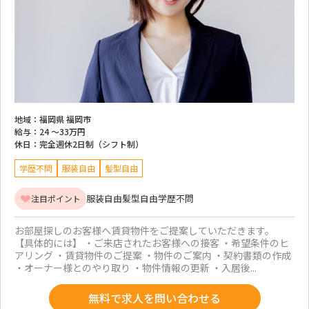
地域：
福岡県 福岡市
給与：
24 ～
33万円
休日：
完全週休2日制（シフト制）
学歴不問
服装自由
髪型自由
服装自由
髪型自由
学歴不問
注目ポイント
お部屋探しのお客様へ賃貸物件をご提案していただきます。
【具体的には】 ・ご来店されたお客様への接客 ・希望条件のヒ
アリング ・賃貸物件のご提案 ・物件のご案内 ・契約書類の作成
・オーナー様とのやり取り ・物件情報の更新 ・入居後...
無料で求人を問い合わせる